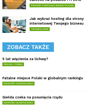
FINANSE-FUNDUSZE INWESTYCYJNE
Jak wybrać hosting dla strony
internetowej Twojego biznesu
TECHNOLOGIE
ZOBACZ TAKŻE
5 lat więzienia za lichwę?
PRAWO I FIRMA
Fatalne miejsce Polski w globalnym rankingu
NOWOŚCI GOSPODARKA
Giełda czeka na posunięcia rządu
NOWOŚCI GOSPODARKA