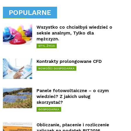
POPULARNE
Wszystko co chciałbyś wiedzieć o
seksie analnym, Tylko dla
mężczyzn.
STYL ŻYCIA
Kontrakty prolongowane CFD
NOWOŚCI GOSPODARKA
Panele fotowoltaiczne – o czym
wiedzieć? Z jakich usług
skorzystać?
GOSPODARKA
Obliczanie, płacenie i rozliczenie
zaliczek na podatek PIT2016