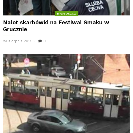
BYDGOSZCZ
Nalot skarbówki na Festiwal Smaku w
Grucznie
23 sierpnia 2017
0