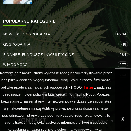
POPULARNE KATEGORIE
NOWOŚCI GOSPODARKA
6204
GOSPODARKA
718
FINANSE-FUNDUSZE INWESTYCYJNE
284
WIADOMOŚCI
277
Korzystając z naszej strony wyrażasz zgodę na wykorzystywanie przez
TORUŃ
264
nas plików cookies. Więcej informacji
tutaj
. Zaktualizowaliśmy naszą
Tutaj
politykę przetwarzania danych osobowych - RODO.
znajdziesz
FACEBOOK
treść naszej nowej polityki a
tutaj
więcej informacji o Rodo. Poprzez
korzystanie z naszej strony internetowej potwierdzasz, że zapoznałeś
się i akceptujesz naszą Politykę prywatności oraz dostarczanie za
pośrednictwem strony przez podmioty trzecie treści reklamowych. Te
X
KONTAKT
ZIELONYDZIENNIK.PL
strony trzecie mogą wykorzystywać informacje o Twoim sposobie
korzystania z naszej strony dla celów marketingowych, w tym