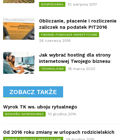
10 sierpnia 2017
GOSPODARKA
Obliczanie, płacenie i rozliczenie
zaliczek na podatek PIT2016
FINANSE-FUNDUSZE INWESTYCYJNE
28 czerwca 2016
Jak wybrać hosting dla strony
internetowej Twojego biznesu
18 marca 2020
TECHNOLOGIE
ZOBACZ TAKŻE
Wyrok TK ws. uboju rytualnego
10 grudnia 2014
NOWOŚCI GOSPODARKA
Od 2016 roku zmiany w urlopach rodzicielskich
29 grudnia 2015
FINANSE-FUNDUSZE INWESTYCYJNE