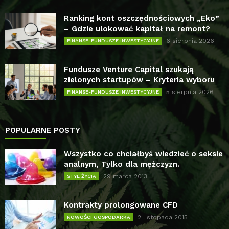
Ranking kont oszczędnościowych „Eko”
– Gdzie ulokować kapitał na remont?
6 sierpnia 2026
FINANSE-FUNDUSZE INWESTYCYJNE
Fundusze Venture Capital szukają
zielonych startupów – Kryteria wyboru
5 sierpnia 2026
FINANSE-FUNDUSZE INWESTYCYJNE
POPULARNE POSTY
Wszystko co chciałbyś wiedzieć o seksie
analnym, Tylko dla mężczyzn.
29 marca 2013
STYL ŻYCIA
Kontrakty prolongowane CFD
2 listopada 2015
NOWOŚCI GOSPODARKA