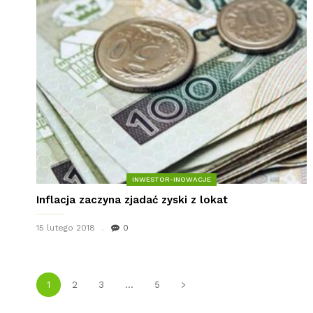
INWESTOR-INOWACJE
Inflacja zaczyna zjadać zyski z lokat
15 lutego 2018
0
1
2
3
...
5