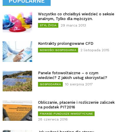
POPULARNE
Wszystko co chciałbyś wiedzieć o seksie
analnym, Tylko dla mężczyzn.
29 marca 2013
STYL ŻYCIA
Kontrakty prolongowane CFD
2 listopada 2015
NOWOŚCI GOSPODARKA
Panele fotowoltaiczne – o czym
wiedzieć? Z jakich usług skorzystać?
10 sierpnia 2017
GOSPODARKA
Obliczanie, płacenie i rozliczenie zaliczek
na podatek PIT2016
FINANSE-FUNDUSZE INWESTYCYJNE
28 czerwca 2016