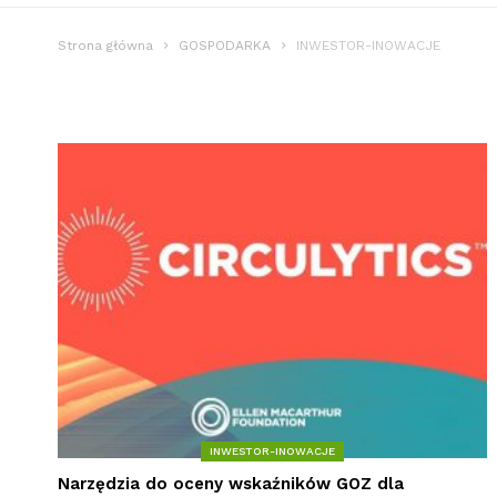
Strona główna
GOSPODARKA
INWESTOR-INOWACJE
INWESTOR-INOWACJE
Narzędzia do oceny wskaźników GOZ dla