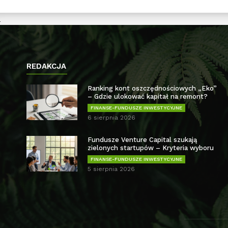
REDAKCJA
Ranking kont oszczędnościowych „Eko”
– Gdzie ulokować kapitał na remont?
FINANSE-FUNDUSZE INWESTYCYJNE
6 sierpnia 2026
Fundusze Venture Capital szukają
zielonych startupów – Kryteria wyboru
FINANSE-FUNDUSZE INWESTYCYJNE
5 sierpnia 2026