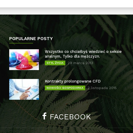
POPULARNE POSTY
Wszystko co chciałbyś wiedzieć o seksie
analnym, Tylko dla mężczyzn.
29 marca 2013
STYL ŻYCIA
Kontrakty prolongowane CFD
2 listopada 2015
NOWOŚCI GOSPODARKA
FACEBOOK