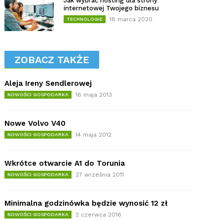
Jak wybrać hosting dla strony
internetowej Twojego biznesu
18 marca 2020
TECHNOLOGIE
ZOBACZ TAKŻE
Aleja Ireny Sendlerowej
16 maja 2013
NOWOŚCI GOSPODARKA
Nowe Volvo V40
14 maja 2012
NOWOŚCI GOSPODARKA
Wkrótce otwarcie A1 do Torunia
27 września 2011
NOWOŚCI GOSPODARKA
Minimalna godzinówka będzie wynosić 12 zł
2 czerwca 2016
NOWOŚCI GOSPODARKA