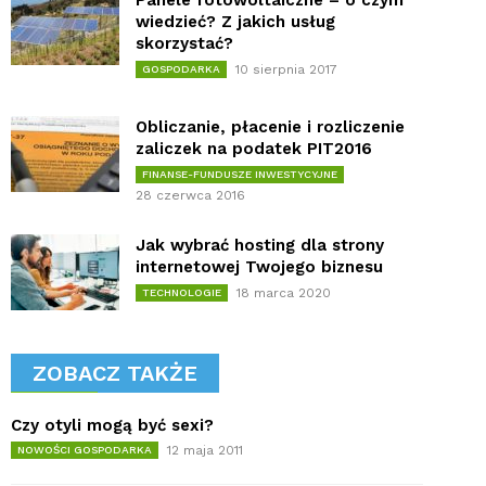
Panele fotowoltaiczne – o czym
wiedzieć? Z jakich usług
skorzystać?
10 sierpnia 2017
GOSPODARKA
Obliczanie, płacenie i rozliczenie
zaliczek na podatek PIT2016
FINANSE-FUNDUSZE INWESTYCYJNE
28 czerwca 2016
Jak wybrać hosting dla strony
internetowej Twojego biznesu
18 marca 2020
TECHNOLOGIE
ZOBACZ TAKŻE
Czy otyli mogą być sexi?
12 maja 2011
NOWOŚCI GOSPODARKA