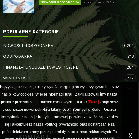
2 listopada 2015
NOWOŚCI GOSPODARKA
POPULARNE KATEGORIE
NOWOŚCI GOSPODARKA
6204
GOSPODARKA
718
FINANSE-FUNDUSZE INWESTYCYJNE
284
WIADOMOŚCI
277
Korzystając z naszej strony wyrażasz zgodę na wykorzystywanie przez
TORUŃ
264
nas plików cookies. Więcej informacji
tutaj
. Zaktualizowaliśmy naszą
Tutaj
politykę przetwarzania danych osobowych - RODO.
znajdziesz
FACEBOOK
treść naszej nowej polityki a
tutaj
więcej informacji o Rodo. Poprzez
korzystanie z naszej strony internetowej potwierdzasz, że zapoznałeś
się i akceptujesz naszą Politykę prywatności oraz dostarczanie za
pośrednictwem strony przez podmioty trzecie treści reklamowych. Te
X
KONTAKT
ZIELONYDZIENNIK.PL