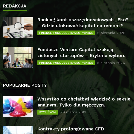
REDAKCJA
Ranking kont oszczędnościowych „Eko”
– Gdzie ulokować kapitał na remont?
6 sierpnia 2026
FINANSE-FUNDUSZE INWESTYCYJNE
Fundusze Venture Capital szukają
zielonych startupów – Kryteria wyboru
5 sierpnia 2026
FINANSE-FUNDUSZE INWESTYCYJNE
POPULARNE POSTY
Wszystko co chciałbyś wiedzieć o seksie
analnym, Tylko dla mężczyzn.
29 marca 2013
STYL ŻYCIA
Kontrakty prolongowane CFD