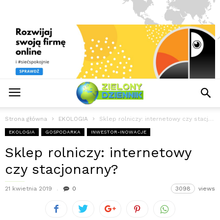
Strona główna
EKOLOGIA
Sklep rolniczy: internetowy czy stacjonarny?
EKOLOGIA
GOSPODARKA
INWESTOR-INOWACJE
Sklep rolniczy: internetowy
czy stacjonarny?
21 kwietnia 2019
0
3098
views