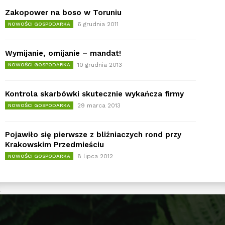
Zakopower na boso w Toruniu
6 grudnia 2011
NOWOŚCI GOSPODARKA
Wymijanie, omijanie – mandat!
10 grudnia 2013
NOWOŚCI GOSPODARKA
Kontrola skarbówki skutecznie wykańcza firmy
29 marca 2013
NOWOŚCI GOSPODARKA
Pojawiło się pierwsze z bliźniaczych rond przy
Krakowskim Przedmieściu
8 lipca 2012
NOWOŚCI GOSPODARKA