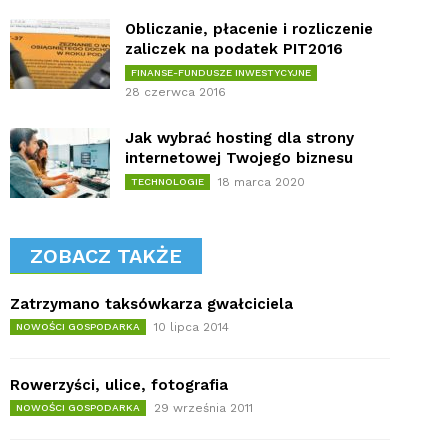
Obliczanie, płacenie i rozliczenie
zaliczek na podatek PIT2016
FINANSE-FUNDUSZE INWESTYCYJNE
28 czerwca 2016
Jak wybrać hosting dla strony
internetowej Twojego biznesu
18 marca 2020
TECHNOLOGIE
ZOBACZ TAKŻE
Zatrzymano taksówkarza gwałciciela
10 lipca 2014
NOWOŚCI GOSPODARKA
Rowerzyści, ulice, fotografia
29 września 2011
NOWOŚCI GOSPODARKA