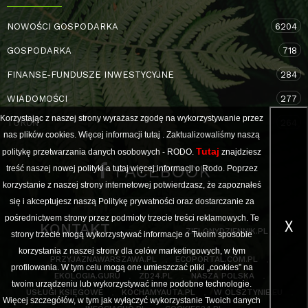
NOWOŚCI GOSPODARKA
6204
GOSPODARKA
718
FINANSE-FUNDUSZE INWESTYCYJNE
284
WIADOMOŚCI
277
Korzystając z naszej strony wyrażasz zgodę na wykorzystywanie przez
TORUŃ
264
nas plików cookies. Więcej informacji
tutaj
. Zaktualizowaliśmy naszą
Tutaj
politykę przetwarzania danych osobowych - RODO.
znajdziesz
FACEBOOK
treść naszej nowej polityki a
tutaj
więcej informacji o Rodo. Poprzez
korzystanie z naszej strony internetowej potwierdzasz, że zapoznałeś
się i akceptujesz naszą Politykę prywatności oraz dostarczanie za
pośrednictwem strony przez podmioty trzecie treści reklamowych. Te
X
KONTAKT
ZIELONYDZIENNIK.PL
strony trzecie mogą wykorzystywać informacje o Twoim sposobie
korzystania z naszej strony dla celów marketingowych, w tym
PRZYJAZNAWARSZAWA.PL
ECOPORTAL.COM.PL
profilowania. W tym celu mogą one umieszczać pliki „cookies” na
EKOLOGIA.GURU
ZD24.PL
NASZA POLSKA
twoim urządzeniu lub wykorzystywać inne podobne technologie.
USŁUGI KSIĘGOWE
KOCHAMYAUTA.PL
W OLSZTYNIE.EU
Więcej szczegółów, w tym jak wyłączyć wykorzystanie Twoich danych