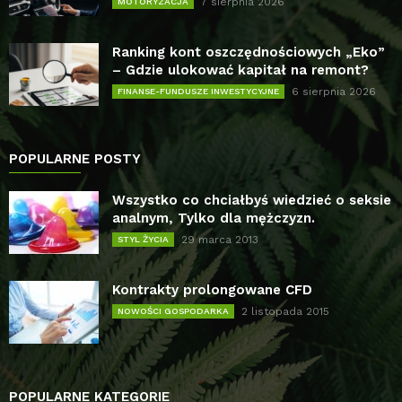
7 sierpnia 2026
MOTORYZACJA
Ranking kont oszczędnościowych „Eko”
– Gdzie ulokować kapitał na remont?
6 sierpnia 2026
FINANSE-FUNDUSZE INWESTYCYJNE
POPULARNE POSTY
Wszystko co chciałbyś wiedzieć o seksie
analnym, Tylko dla mężczyzn.
29 marca 2013
STYL ŻYCIA
Kontrakty prolongowane CFD
2 listopada 2015
NOWOŚCI GOSPODARKA
POPULARNE KATEGORIE