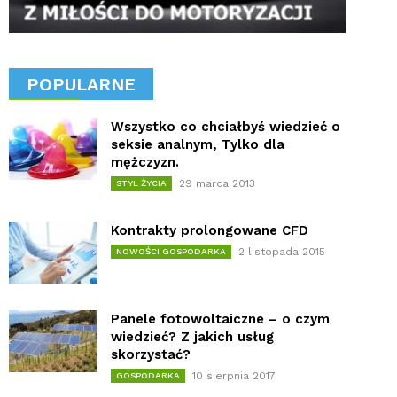
POPULARNE
Wszystko co chciałbyś wiedzieć o
seksie analnym, Tylko dla
mężczyzn.
29 marca 2013
STYL ŻYCIA
Kontrakty prolongowane CFD
2 listopada 2015
NOWOŚCI GOSPODARKA
Panele fotowoltaiczne – o czym
wiedzieć? Z jakich usług
skorzystać?
10 sierpnia 2017
GOSPODARKA