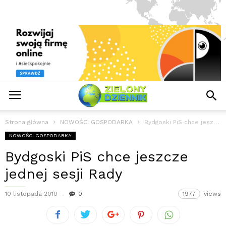
Strona główna
NOWOŚCI GOSPODARKA
Bydgoski PiS chce jeszcze jednej sesji Rady
NOWOŚCI GOSPODARKA
Bydgoski PiS chce jeszcze
jednej sesji Rady
10 listopada 2010
0
1977
views