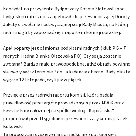
Kandydat na prezydenta Bydgoszczy Kosma Złotowski pod
bydgoskim ratuszem zaapelował, do przewodniczącej Doroty
Jakuty o zwołanie nadzwyczajnej sesji Rady Miasta, na której
radni mogli by zapoznać się z raportem komisji doraźnej.
Apel poparty jest ośmioma podpisami radnych (klub PiS – 7
radnych i radna Blanka Olszewska PO). Czy sesja zostanie
zwołana? Bardzo mało prawdopodobne, gdyż obrady powinno
się zwoływać w terminie 7 dni, a kadencja obecnej Rady Miasta
wygasa 12 listopada, czyli już w piątek.
Przyjęcie przez radnych raportu komisji, która badała
prawidłowość przetargów prowadzonych przez MWiK oraz
kwestie kary nałożonej na spółkę wodną ,,Kapuściska”,
proponował przed tygodniem przewodniczący komisji Jacek
Bukowski.
Ta propozycja rozszerzenia porządku nie spotkała się z