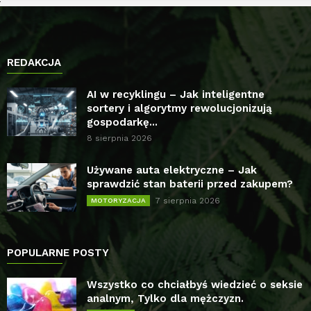
REDAKCJA
AI w recyklingu – Jak inteligentne
sortery i algorytmy rewolucjonizują
gospodarkę...
8 sierpnia 2026
Używane auta elektryczne – Jak
sprawdzić stan baterii przed zakupem?
7 sierpnia 2026
MOTORYZACJA
POPULARNE POSTY
Wszystko co chciałbyś wiedzieć o seksie
analnym, Tylko dla mężczyzn.