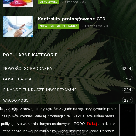
29 marca 2013
STYL ŻYCIA
Kontrakty prolongowane CFD
2 listopada 2015
NOWOŚCI GOSPODARKA
POPULARNE KATEGORIE
NOWOŚCI GOSPODARKA
6204
GOSPODARKA
718
FINANSE-FUNDUSZE INWESTYCYJNE
284
WIADOMOŚCI
277
Korzystając z naszej strony wyrażasz zgodę na wykorzystywanie przez
TORUŃ
264
nas plików cookies. Więcej informacji
tutaj
. Zaktualizowaliśmy naszą
Tutaj
politykę przetwarzania danych osobowych - RODO.
znajdziesz
FACEBOOK
treść naszej nowej polityki a
tutaj
więcej informacji o Rodo. Poprzez