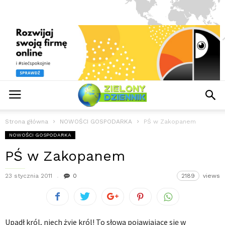
Strona główna
NOWOŚCI GOSPODARKA
PŚ w Zakopanem
NOWOŚCI GOSPODARKA
PŚ w Zakopanem
23 stycznia 2011
0
2189
views
Upadł król, niech żyje król! To słowa pojawiające się w