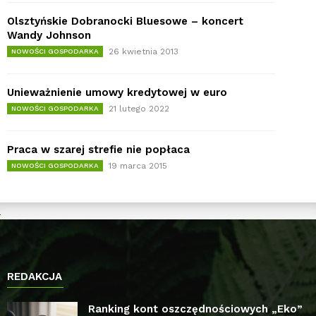
Olsztyńskie Dobranocki Bluesowe – koncert
Wandy Johnson
26 kwietnia 2013
NOWOŚCI GOSPODARKA
Unieważnienie umowy kredytowej w euro
21 lutego 2022
NOWOŚCI GOSPODARKA
Praca w szarej strefie nie popłaca
19 marca 2015
NOWOŚCI GOSPODARKA
REDAKCJA
Ranking kont oszczędnościowych „Eko”