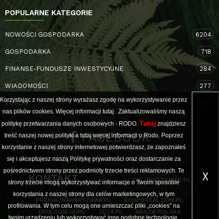
POPULARNE KATEGORIE
NOWOŚCI GOSPODARKA
6204
GOSPODARKA
718
FINANSE-FUNDUSZE INWESTYCYJNE
284
WIADOMOŚCI
277
Korzystając z naszej strony wyrażasz zgodę na wykorzystywanie przez
TORUŃ
264
nas plików cookies. Więcej informacji
tutaj
. Zaktualizowaliśmy naszą
Tutaj
politykę przetwarzania danych osobowych - RODO.
znajdziesz
FACEBOOK
treść naszej nowej polityki a
tutaj
więcej informacji o Rodo. Poprzez
korzystanie z naszej strony internetowej potwierdzasz, że zapoznałeś
się i akceptujesz naszą Politykę prywatności oraz dostarczanie za
pośrednictwem strony przez podmioty trzecie treści reklamowych. Te
X
KONTAKT
ZIELONYDZIENNIK.PL
strony trzecie mogą wykorzystywać informacje o Twoim sposobie
korzystania z naszej strony dla celów marketingowych, w tym
PRZYJAZNAWARSZAWA.PL
ECOPORTAL.COM.PL
profilowania. W tym celu mogą one umieszczać pliki „cookies” na
EKOLOGIA.GURU
ZD24.PL
NASZA POLSKA
twoim urządzeniu lub wykorzystywać inne podobne technologie.