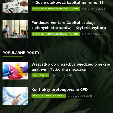
– Gdzie ulokować kapitał na remont?
6 sierpnia 2026
FINANSE-FUNDUSZE INWESTYCYJNE
Fundusze Venture Capital szukają
zielonych startupów – Kryteria wyboru
5 sierpnia 2026
FINANSE-FUNDUSZE INWESTYCYJNE
POPULARNE POSTY
Wszystko co chciałbyś wiedzieć o seksie
analnym, Tylko dla mężczyzn.
29 marca 2013
STYL ŻYCIA
Kontrakty prolongowane CFD
2 listopada 2015
NOWOŚCI GOSPODARKA