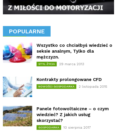
POPULARNE
Wszystko co chciałbyś wiedzieć o
seksie analnym, Tylko dla
mężczyzn.
29 marca 2013
STYL ŻYCIA
Kontrakty prolongowane CFD
2 listopada 2015
NOWOŚCI GOSPODARKA
Panele fotowoltaiczne – o czym
wiedzieć? Z jakich usług
skorzystać?
10 sierpnia 2017
GOSPODARKA