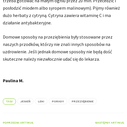
trzeba gotować na małym ogniu przez 20 min. Przecedzić i
posłodzić miodem albo syropem malinowym). Pijmy również
dużo herbaty z cytryną. Cytryna zawiera witaminę C i ma
działanie antybakteryjne.
Domowe sposoby na przeziębienia były stosowane przez
naszych przodków, którzy nie znali innych sposobów na
uzdrowienie. Jeśli jednak domowe sposoby nie będą dość
skuteczne należy niezwłocznie udać się do lekarza.
Paulina M.
TAGI
JESIEŃ
LEKI
PORADY
PRZEZIĘBIENIE
POPRZEDNI ARTYKUŁ
NASTĘPNY ARTYKUŁ