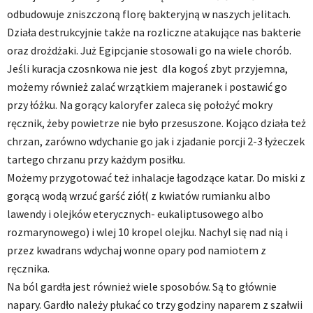
odbudowuje zniszczoną florę bakteryjną w naszych jelitach.
Działa destrukcyjnie także na rozliczne atakujące nas bakterie
oraz drożdżaki. Już Egipcjanie stosowali go na wiele chorób.
Jeśli kuracja czosnkowa nie jest dla kogoś zbyt przyjemna,
możemy również zalać wrzątkiem majeranek i postawić go
przy łóżku. Na gorący kaloryfer zaleca się położyć mokry
ręcznik, żeby powietrze nie było przesuszone. Kojąco działa też
chrzan, zarówno wdychanie go jak i zjadanie porcji 2-3 łyżeczek
tartego chrzanu przy każdym posiłku.
Możemy przygotować też inhalacje łagodzące katar. Do miski z
gorącą wodą wrzuć garść ziół( z kwiatów rumianku albo
lawendy i olejków eterycznych- eukaliptusowego albo
rozmarynowego) i wlej 10 kropel olejku. Nachyl się nad nią i
przez kwadrans wdychaj wonne opary pod namiotem z
ręcznika.
Na ból gardła jest również wiele sposobów. Są to głównie
napary. Gardło należy płukać co trzy godziny naparem z szałwii