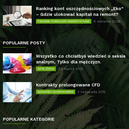
Ranking kont oszczędnościowych „Eko”
– Gdzie ulokować kapitał na remont?
6 sierpnia 2026
FINANSE-FUNDUSZE INWESTYCYJNE
POPULARNE POSTY
Wszystko co chciałbyś wiedzieć o seksie
analnym, Tylko dla mężczyzn.
29 marca 2013
STYL ŻYCIA
Kontrakty prolongowane CFD
2 listopada 2015
NOWOŚCI GOSPODARKA
POPULARNE KATEGORIE