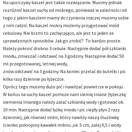
Na uporczywy kaszel jest także rozwiązanie. Musimy jednak
rozróżnić kaszel suchy od mokrego, ponieważ w zależności od
tego z jakim kaszlem mamy do czynienia inaczej musimy sobie
z nim radzić. Na kaszel mokry możemy przygotować miód
cebulowy. Nie brzmi to zachęcająco, ale jest to jeden ze
sprawdzonych sposobów. Jak go zrobić? To bardzo proste.
Należy pokroić drobno 3 cebule. Następnie dodać pół szklanki
miodu, zmieszać i odstawić na 3 godziny. Następnie dodać 50
ml przegotowanej, letniej wody,
znów odstawić na 3 godziny. Na koniec przelać do butelki i pic
kilka razy dziennie po łyżeczce.
Oprócz tego musimy dużo pić i nawilżać powietrze w pokoju.
W końcu na suchy kaszel pomoże nam siemię lniane (łyżeczkę
siemienia lnianego należy zalać szklanką wody i gotować ok.
10 min. Następnie dodać łyżkę miodu i pic ciepły płyn 2 razy
dziennie), jak również imbir, który nawilży naszą śluzówkę
(cienko pokrojony kawałek imbiru ,ok. 5 cm, zalej 0,5 l wody