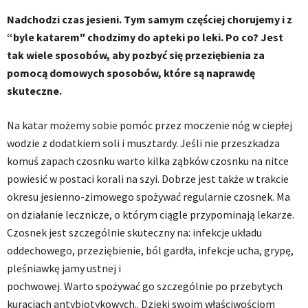
Nadchodzi czas jesieni. Tym samym częściej chorujemy i z
“byle katarem" chodzimy do apteki po leki. Po co? Jest
tak wiele sposobów, aby pozbyć się przeziębienia za
pomocą domowych sposobów, które są naprawdę
skuteczne.
Na katar możemy sobie pomóc przez moczenie nóg w ciepłej
wodzie z dodatkiem soli i musztardy. Jeśli nie przeszkadza
komuś zapach czosnku warto kilka ząbków czosnku na nitce
powiesić w postaci korali na szyi. Dobrze jest także w trakcie
okresu jesienno-zimowego spożywać regularnie czosnek. Ma
on działanie lecznicze, o którym ciągle przypominają lekarze.
Czosnek jest szczególnie skuteczny na: infekcje układu
oddechowego, przeziębienie, ból gardła, infekcje ucha, grypę,
pleśniawkę jamy ustnej i
pochwowej. Warto spożywać go szczególnie po przebytych
kuracjach antybiotykowych.. Dzięki swoim właściwościom