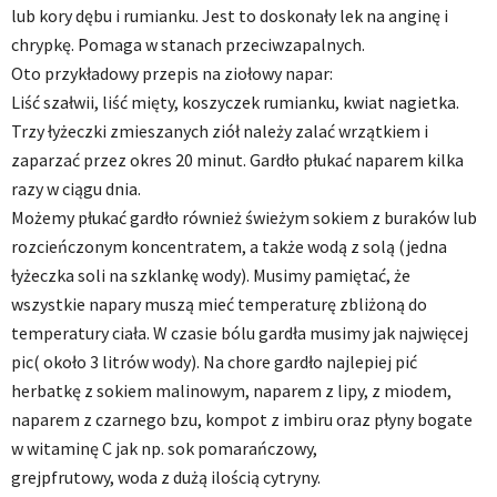
lub kory dębu i rumianku. Jest to doskonały lek na anginę i
chrypkę. Pomaga w stanach przeciwzapalnych.
Oto przykładowy przepis na ziołowy napar:
Liść szałwii, liść mięty, koszyczek rumianku, kwiat nagietka.
Trzy łyżeczki zmieszanych ziół należy zalać wrzątkiem i
zaparzać przez okres 20 minut. Gardło płukać naparem kilka
razy w ciągu dnia.
Możemy płukać gardło również świeżym sokiem z buraków lub
rozcieńczonym koncentratem, a także wodą z solą (jedna
łyżeczka soli na szklankę wody). Musimy pamiętać, że
wszystkie napary muszą mieć temperaturę zbliżoną do
temperatury ciała. W czasie bólu gardła musimy jak najwięcej
pic( około 3 litrów wody). Na chore gardło najlepiej pić
herbatkę z sokiem malinowym, naparem z lipy, z miodem,
naparem z czarnego bzu, kompot z imbiru oraz płyny bogate
w witaminę C jak np. sok pomarańczowy,
grejpfrutowy, woda z dużą ilością cytryny.