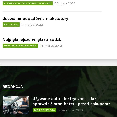
23 maja 2023
FINANSE-FUNDUSZE INWESTYCYJNE
Usuwanie odpadów z makulatury
4 marca 2022
EKOLOGIA
Najpiękniejsze wnętrza Łodzi.
16 marca 2012
NOWOŚCI GOSPODARKA
REDAKCJA
Używane auta elektryczne – Jak
sprawdzić stan baterii przed zakupem?
7 sierpnia 2026
MOTORYZACJA