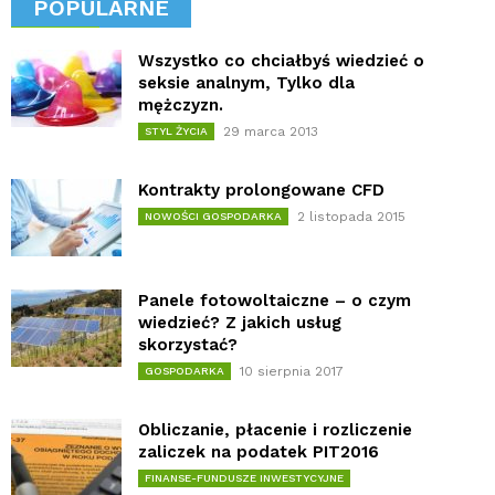
POPULARNE
Wszystko co chciałbyś wiedzieć o
seksie analnym, Tylko dla
mężczyzn.
29 marca 2013
STYL ŻYCIA
Kontrakty prolongowane CFD
2 listopada 2015
NOWOŚCI GOSPODARKA
Panele fotowoltaiczne – o czym
wiedzieć? Z jakich usług
skorzystać?
10 sierpnia 2017
GOSPODARKA
Obliczanie, płacenie i rozliczenie
zaliczek na podatek PIT2016
FINANSE-FUNDUSZE INWESTYCYJNE