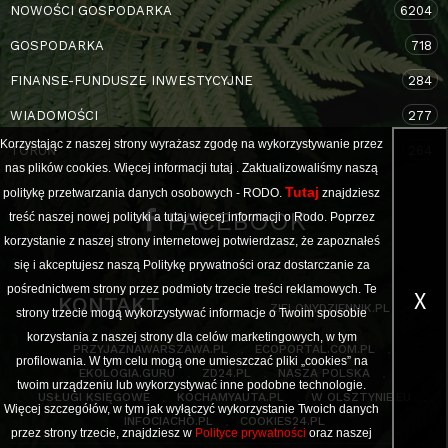
NOWOŚCI GOSPODARKA
6204
GOSPODARKA
718
FINANSE-FUNDUSZE INWESTYCYJNE
284
WIADOMOŚCI
277
Korzystając z naszej strony wyrażasz zgodę na wykorzystywanie przez
TORUŃ
264
nas plików cookies. Więcej informacji
tutaj
. Zaktualizowaliśmy naszą
Tutaj
politykę przetwarzania danych osobowych - RODO.
znajdziesz
FACEBOOK
treść naszej nowej polityki a
tutaj
więcej informacji o Rodo. Poprzez
korzystanie z naszej strony internetowej potwierdzasz, że zapoznałeś
się i akceptujesz naszą Politykę prywatności oraz dostarczanie za
pośrednictwem strony przez podmioty trzecie treści reklamowych. Te
X
KONTAKT
ZIELONYDZIENNIK.PL
strony trzecie mogą wykorzystywać informacje o Twoim sposobie
korzystania z naszej strony dla celów marketingowych, w tym
PRZYJAZNAWARSZAWA.PL
ECOPORTAL.COM.PL
profilowania. W tym celu mogą one umieszczać pliki „cookies” na
EKOLOGIA.GURU
ZD24.PL
NASZA POLSKA
twoim urządzeniu lub wykorzystywać inne podobne technologie.
USŁUGI KSIĘGOWE
KOCHAMYAUTA.PL
W OLSZTYNIE.EU
Więcej szczegółów, w tym jak wyłączyć wykorzystanie Twoich danych
INFOCIACHO.PL
COOKIES24.PL
przez strony trzecie, znajdziesz w
Polityce prywatności
oraz naszej