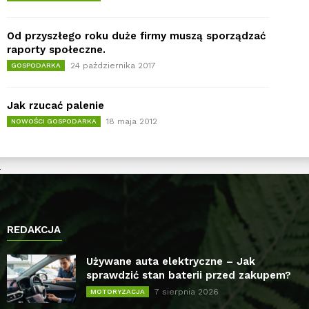
Od przyszłego roku duże firmy muszą sporządzać
raporty społeczne.
24 października 2017
GOSPODARKA
Jak rzucać palenie
18 maja 2012
NOWOŚCI GOSPODARKA
REDAKCJA
Używane auta elektryczne – Jak
sprawdzić stan baterii przed zakupem?
7 sierpnia 2026
MOTORYZACJA