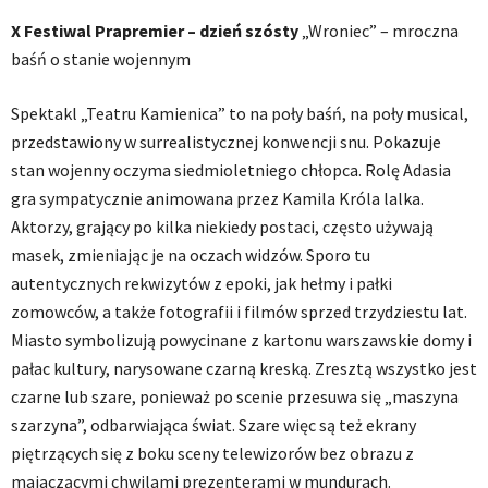
X Festiwal Prapremier – dzień szósty
„Wroniec” – mroczna
baśń o stanie wojennym
Spektakl „Teatru Kamienica” to na poły baśń, na poły musical,
przedstawiony w surrealistycznej konwencji snu. Pokazuje
stan wojenny oczyma siedmioletniego chłopca. Rolę Adasia
gra sympatycznie animowana przez Kamila Króla lalka.
Aktorzy, grający po kilka niekiedy postaci, często używają
masek, zmieniając je na oczach widzów. Sporo tu
autentycznych rekwizytów z epoki, jak hełmy i pałki
zomowców, a także fotografii i filmów sprzed trzydziestu lat.
Miasto symbolizują powycinane z kartonu warszawskie domy i
pałac kultury, narysowane czarną kreską. Zresztą wszystko jest
czarne lub szare, ponieważ po scenie przesuwa się „maszyna
szarzyna”, odbarwiająca świat. Szare więc są też ekrany
piętrzących się z boku sceny telewizorów bez obrazu z
majaczącymi chwilami prezenterami w mundurach.