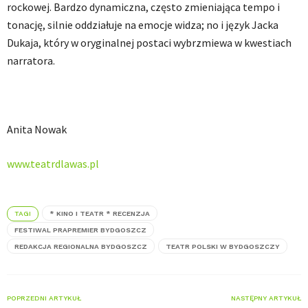
rockowej. Bardzo dynamiczna, często zmieniająca tempo i
tonację, silnie oddziałuje na emocje widza; no i język Jacka
Dukaja, który w oryginalnej postaci wybrzmiewa w kwestiach
narratora.
Anita Nowak
www.teatrdlawas.pl
TAGI
* KINO I TEATR * RECENZJA
FESTIWAL PRAPREMIER BYDGOSZCZ
REDAKCJA REGIONALNA BYDGOSZCZ
TEATR POLSKI W BYDGOSZCZY
POPRZEDNI ARTYKUŁ
NASTĘPNY ARTYKUŁ