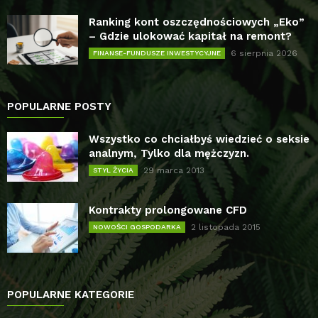
Ranking kont oszczędnościowych „Eko”
– Gdzie ulokować kapitał na remont?
6 sierpnia 2026
FINANSE-FUNDUSZE INWESTYCYJNE
POPULARNE POSTY
Wszystko co chciałbyś wiedzieć o seksie
analnym, Tylko dla mężczyzn.
29 marca 2013
STYL ŻYCIA
Kontrakty prolongowane CFD
2 listopada 2015
NOWOŚCI GOSPODARKA
POPULARNE KATEGORIE