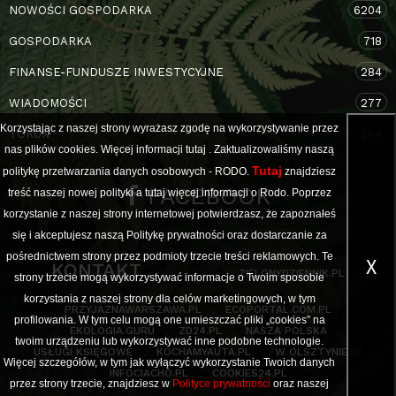
NOWOŚCI GOSPODARKA
6204
GOSPODARKA
718
FINANSE-FUNDUSZE INWESTYCYJNE
284
WIADOMOŚCI
277
Korzystając z naszej strony wyrażasz zgodę na wykorzystywanie przez
TORUŃ
264
nas plików cookies. Więcej informacji
tutaj
. Zaktualizowaliśmy naszą
Tutaj
politykę przetwarzania danych osobowych - RODO.
znajdziesz
FACEBOOK
treść naszej nowej polityki a
tutaj
więcej informacji o Rodo. Poprzez
korzystanie z naszej strony internetowej potwierdzasz, że zapoznałeś
się i akceptujesz naszą Politykę prywatności oraz dostarczanie za
pośrednictwem strony przez podmioty trzecie treści reklamowych. Te
X
KONTAKT
ZIELONYDZIENNIK.PL
strony trzecie mogą wykorzystywać informacje o Twoim sposobie
korzystania z naszej strony dla celów marketingowych, w tym
PRZYJAZNAWARSZAWA.PL
ECOPORTAL.COM.PL
profilowania. W tym celu mogą one umieszczać pliki „cookies” na
EKOLOGIA.GURU
ZD24.PL
NASZA POLSKA
twoim urządzeniu lub wykorzystywać inne podobne technologie.
USŁUGI KSIĘGOWE
KOCHAMYAUTA.PL
W OLSZTYNIE.EU
Więcej szczegółów, w tym jak wyłączyć wykorzystanie Twoich danych
INFOCIACHO.PL
COOKIES24.PL
przez strony trzecie, znajdziesz w
Polityce prywatności
oraz naszej