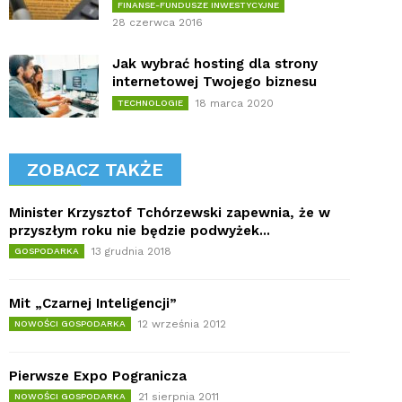
FINANSE-FUNDUSZE INWESTYCYJNE
28 czerwca 2016
Jak wybrać hosting dla strony
internetowej Twojego biznesu
18 marca 2020
TECHNOLOGIE
ZOBACZ TAKŻE
Minister Krzysztof Tchórzewski zapewnia, że w
przyszłym roku nie będzie podwyżek...
13 grudnia 2018
GOSPODARKA
Mit „Czarnej Inteligencji”
12 września 2012
NOWOŚCI GOSPODARKA
Pierwsze Expo Pogranicza
21 sierpnia 2011
NOWOŚCI GOSPODARKA