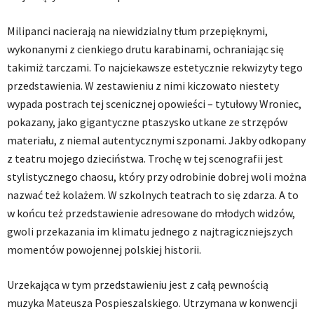
Milipanci nacierają na niewidzialny tłum przepięknymi,
wykonanymi z cienkiego drutu karabinami, ochraniając się
takimiż tarczami. To najciekawsze estetycznie rekwizyty tego
przedstawienia. W zestawieniu z nimi kiczowato niestety
wypada postrach tej scenicznej opowieści – tytułowy Wroniec,
pokazany, jako gigantyczne ptaszysko utkane ze strzępów
materiału, z niemal autentycznymi szponami. Jakby odkopany
z teatru mojego dzieciństwa. Trochę w tej scenografii jest
stylistycznego chaosu, który przy odrobinie dobrej woli można
nazwać też kolażem. W szkolnych teatrach to się zdarza. A to
w końcu też przedstawienie adresowane do młodych widzów,
gwoli przekazania im klimatu jednego z najtragiczniejszych
momentów powojennej polskiej historii.
Urzekająca w tym przedstawieniu jest z całą pewnością
muzyka Mateusza Pospieszalskiego. Utrzymana w konwencji