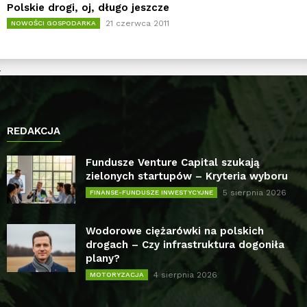
Polskie drogi, oj, długo jeszcze
21 czerwca 2011
NOWOŚCI GOSPODARKA
REDAKCJA
Fundusze Venture Capital szukają
zielonych startupów – Kryteria wyboru
5 sierpnia 2026
FINANSE-FUNDUSZE INWESTYCYJNE
Wodorowe ciężarówki na polskich
drogach – Czy infrastruktura dogoniła
plany?
4 sierpnia 2026
MOTORYZACJA