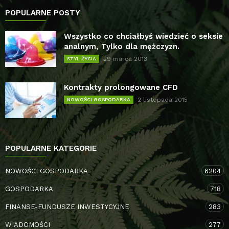
POPULARNE POSTY
Wszystko co chciałbyś wiedzieć o seksie
analnym, Tylko dla mężczyzn.
29 marca 2013
STYL ŻYCIA
Kontrakty prolongowane CFD
2 listopada 2015
NOWOŚCI GOSPODARKA
POPULARNE KATEGORIE
NOWOŚCI GOSPODARKA
6204
GOSPODARKA
718
FINANSE-FUNDUSZE INWESTYCYJNE
283
WIADOMOŚCI
277