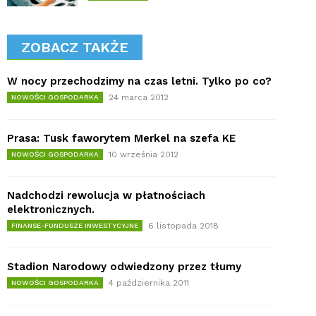
ZOBACZ TAKŻE
W nocy przechodzimy na czas letni. Tylko po co?
24 marca 2012
NOWOŚCI GOSPODARKA
Prasa: Tusk faworytem Merkel na szefa KE
10 września 2012
NOWOŚCI GOSPODARKA
Nadchodzi rewolucja w płatnościach
elektronicznych.
6 listopada 2018
FINANSE-FUNDUSZE INWESTYCYJNE
Stadion Narodowy odwiedzony przez tłumy
4 października 2011
NOWOŚCI GOSPODARKA