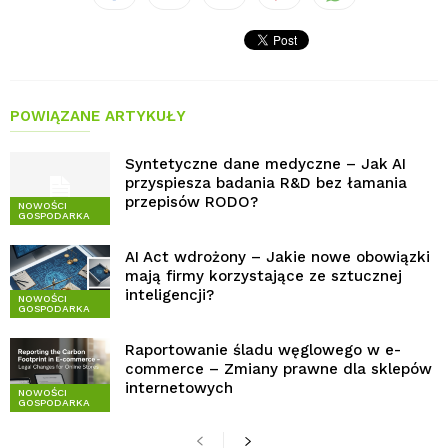
POWIĄZANE ARTYKUŁY
Syntetyczne dane medyczne – Jak AI
przyspiesza badania R&D bez łamania
przepisów RODO?
NOWOŚCI
GOSPODARKA
AI Act wdrożony – Jakie nowe obowiązki
mają firmy korzystające ze sztucznej
inteligencji?
NOWOŚCI
GOSPODARKA
Raportowanie śladu węglowego w e-
commerce – Zmiany prawne dla sklepów
internetowych
NOWOŚCI
GOSPODARKA