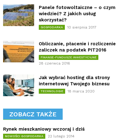
Panele fotowoltaiczne – o czym
wiedzieć? Z jakich usług
skorzystać?
10 sierpnia 2017
GOSPODARKA
Obliczanie, płacenie i rozliczenie
zaliczek na podatek PIT2016
FINANSE-FUNDUSZE INWESTYCYJNE
28 czerwca 2016
Jak wybrać hosting dla strony
internetowej Twojego biznesu
18 marca 2020
TECHNOLOGIE
ZOBACZ TAKŻE
Rynek mieszkaniowy wczoraj i dziś
22 lutego 2014
NOWOŚCI GOSPODARKA