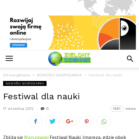
Strona główna
NOWOŚCI GOSPODARKA
Festiwal dla nauki
NOWOŚCI GOSPODARKA
Festiwal dla nauki
17 września 2012
0
1961
views
Zbliża się
Warszawski
Festiwal Nauki. Impreza, gdzie obok