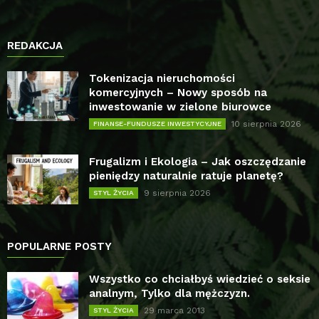
REDAKCJA
Tokenizacja nieruchomości
komercyjnych – Nowy sposób na
inwestowanie w zielone biurowce
10 sierpnia 2026
FINANSE-FUNDUSZE INWESTYCYJNE
Frugalizm i Ekologia – Jak oszczędzanie
pieniędzy naturalnie ratuje planetę?
9 sierpnia 2026
STYL ŻYCIA
POPULARNE POSTY
Wszystko co chciałbyś wiedzieć o seksie
analnym, Tylko dla mężczyzn.
29 marca 2013
STYL ŻYCIA