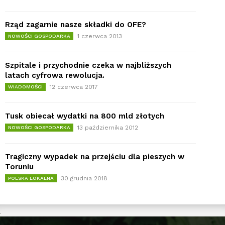
Rząd zagarnie nasze składki do OFE?
1 czerwca 2013
NOWOŚCI GOSPODARKA
Szpitale i przychodnie czeka w najbliższych
latach cyfrowa rewolucja.
12 czerwca 2017
WIADOMOŚCI
Tusk obiecał wydatki na 800 mld złotych
13 października 2012
NOWOŚCI GOSPODARKA
Tragiczny wypadek na przejściu dla pieszych w
Toruniu
30 grudnia 2018
POLSKA LOKALNA