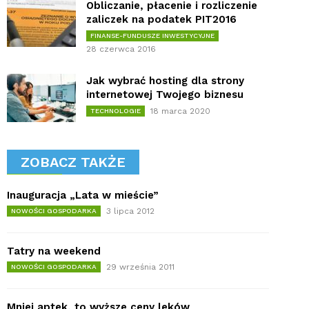
Obliczanie, płacenie i rozliczenie
zaliczek na podatek PIT2016
FINANSE-FUNDUSZE INWESTYCYJNE
28 czerwca 2016
Jak wybrać hosting dla strony
internetowej Twojego biznesu
18 marca 2020
TECHNOLOGIE
ZOBACZ TAKŻE
Inauguracja „Lata w mieście”
3 lipca 2012
NOWOŚCI GOSPODARKA
Tatry na weekend
29 września 2011
NOWOŚCI GOSPODARKA
Mniej aptek, to wyższe ceny leków