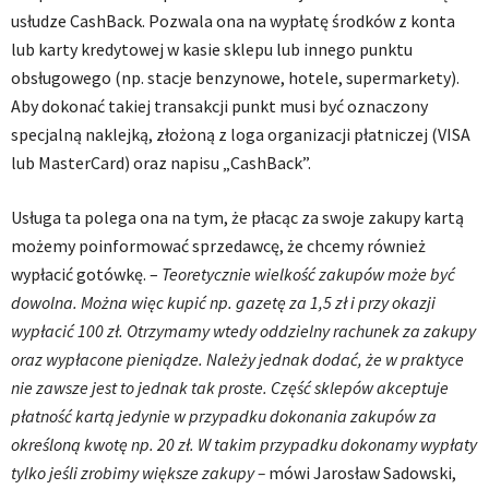
usłudze CashBack. Pozwala ona na wypłatę środków z konta
lub karty kredytowej w kasie sklepu lub innego punktu
obsługowego (np. stacje benzynowe, hotele, supermarkety).
Aby dokonać takiej transakcji punkt musi być oznaczony
specjalną naklejką, złożoną z loga organizacji płatniczej (VISA
lub MasterCard) oraz napisu „CashBack”.
Usługa ta polega ona na tym, że płacąc za swoje zakupy kartą
możemy poinformować sprzedawcę, że chcemy również
wypłacić gotówkę. –
Teoretycznie wielkość zakupów może być
dowolna. Można więc kupić np. gazetę za 1,5 zł i przy okazji
wypłacić 100 zł. Otrzymamy wtedy oddzielny rachunek za zakupy
oraz wypłacone pieniądze. Należy jednak dodać, że w praktyce
nie zawsze jest to jednak tak proste. Część sklepów akceptuje
płatność kartą jedynie w przypadku dokonania zakupów za
określoną kwotę np. 20 zł. W takim przypadku dokonamy wypłaty
tylko jeśli zrobimy większe zakupy –
mówi Jarosław Sadowski,