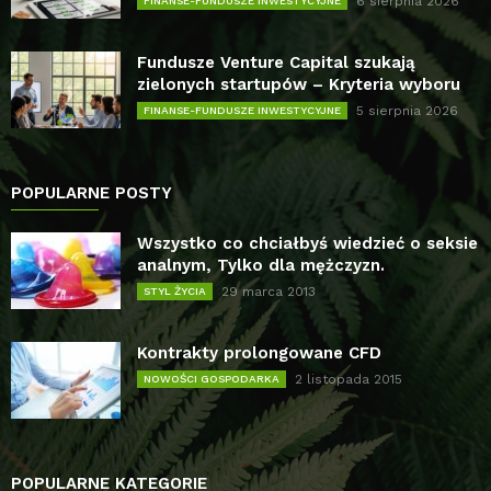
6 sierpnia 2026
FINANSE-FUNDUSZE INWESTYCYJNE
Fundusze Venture Capital szukają
zielonych startupów – Kryteria wyboru
5 sierpnia 2026
FINANSE-FUNDUSZE INWESTYCYJNE
POPULARNE POSTY
Wszystko co chciałbyś wiedzieć o seksie
analnym, Tylko dla mężczyzn.
29 marca 2013
STYL ŻYCIA
Kontrakty prolongowane CFD
2 listopada 2015
NOWOŚCI GOSPODARKA
POPULARNE KATEGORIE