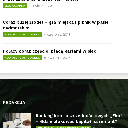
7 kwietnia 2017
GOSPODARKA
Coraz bliżej źródeł – gra miejska i piknik w pasie
nadmorskim
4 czerwca 2013
NOWOŚCI GOSPODARKA
Polacy coraz częściej płacą kartami w sieci
6 kwietnia 2016
NOWOŚCI GOSPODARKA
REDAKCJA
Ranking kont oszczędnościowych „Eko”
– Gdzie ulokować kapitał na remont?