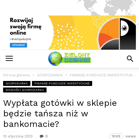
Strona główna
GOSPODARKA
FINANSE-FUNDUSZE INWESTYCYJNE
GOSPODARKA
FINANSE-FUNDUSZE INWESTYCYJNE
NOWOŚCI GOSPODARKA
Wypłata gotówki w sklepie
będzie tańsza niż w
bankomacie?
10 stycznia 2013
0
1899
views