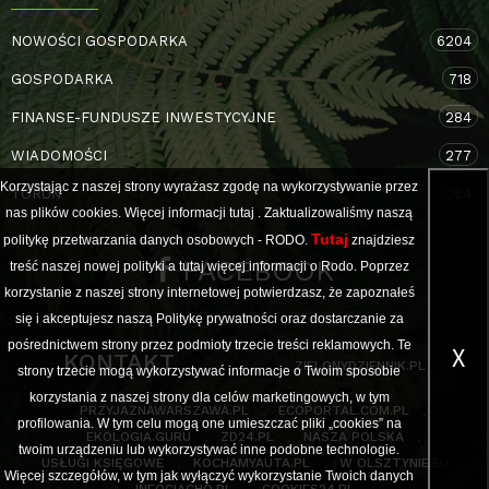
NOWOŚCI GOSPODARKA
6204
GOSPODARKA
718
FINANSE-FUNDUSZE INWESTYCYJNE
284
WIADOMOŚCI
277
Korzystając z naszej strony wyrażasz zgodę na wykorzystywanie przez
TORUŃ
264
nas plików cookies. Więcej informacji
tutaj
. Zaktualizowaliśmy naszą
Tutaj
politykę przetwarzania danych osobowych - RODO.
znajdziesz
FACEBOOK
treść naszej nowej polityki a
tutaj
więcej informacji o Rodo. Poprzez
korzystanie z naszej strony internetowej potwierdzasz, że zapoznałeś
się i akceptujesz naszą Politykę prywatności oraz dostarczanie za
pośrednictwem strony przez podmioty trzecie treści reklamowych. Te
X
KONTAKT
ZIELONYDZIENNIK.PL
strony trzecie mogą wykorzystywać informacje o Twoim sposobie
korzystania z naszej strony dla celów marketingowych, w tym
PRZYJAZNAWARSZAWA.PL
ECOPORTAL.COM.PL
profilowania. W tym celu mogą one umieszczać pliki „cookies” na
EKOLOGIA.GURU
ZD24.PL
NASZA POLSKA
twoim urządzeniu lub wykorzystywać inne podobne technologie.
USŁUGI KSIĘGOWE
KOCHAMYAUTA.PL
W OLSZTYNIE.EU
Więcej szczegółów, w tym jak wyłączyć wykorzystanie Twoich danych