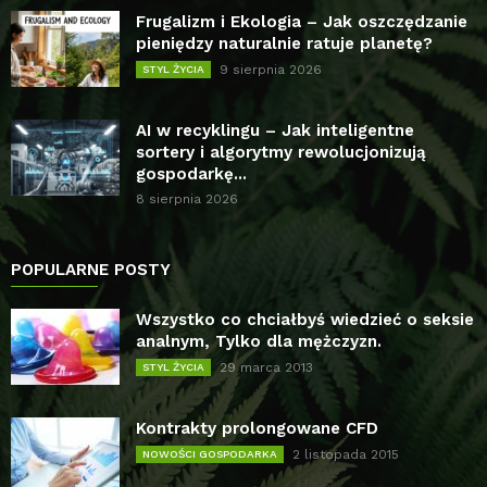
Frugalizm i Ekologia – Jak oszczędzanie
pieniędzy naturalnie ratuje planetę?
9 sierpnia 2026
STYL ŻYCIA
AI w recyklingu – Jak inteligentne
sortery i algorytmy rewolucjonizują
gospodarkę...
8 sierpnia 2026
POPULARNE POSTY
Wszystko co chciałbyś wiedzieć o seksie
analnym, Tylko dla mężczyzn.
29 marca 2013
STYL ŻYCIA
Kontrakty prolongowane CFD
2 listopada 2015
NOWOŚCI GOSPODARKA