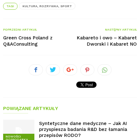
TAGI
KULTURA, ROZRYWKA, SPORT
POPRZEDNI ARTYKUŁ
NASTĘPNY ARTYKUŁ
Green Cross Poland z
Kabareto i owo – Kabaret
Q&AConsulting
Dworski i Kabaret NO
POWIĄZANE ARTYKUŁY
Syntetyczne dane medyczne – Jak AI
przyspiesza badania R&D bez łamania
przepisów RODO?
NOWOŚCI
GOSPODARKA