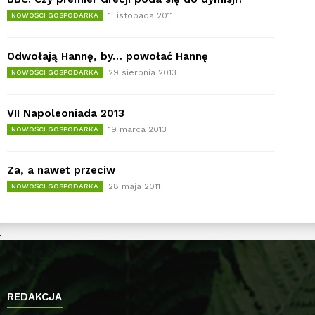
1 listopada 2011
NOWOŚCI GOSPODARKA
Odwołają Hannę, by… powołać Hannę
29 sierpnia 2013
NOWOŚCI GOSPODARKA
VII Napoleoniada 2013
19 marca 2013
NOWOŚCI GOSPODARKA
Za, a nawet przeciw
28 maja 2011
NOWOŚCI GOSPODARKA
REDAKCJA