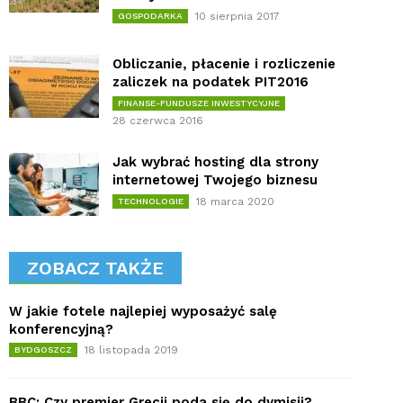
10 sierpnia 2017
GOSPODARKA
Obliczanie, płacenie i rozliczenie
zaliczek na podatek PIT2016
FINANSE-FUNDUSZE INWESTYCYJNE
28 czerwca 2016
Jak wybrać hosting dla strony
internetowej Twojego biznesu
18 marca 2020
TECHNOLOGIE
ZOBACZ TAKŻE
W jakie fotele najlepiej wyposażyć salę
konferencyjną?
18 listopada 2019
BYDGOSZCZ
BBC: Czy premier Grecji poda się do dymisji?