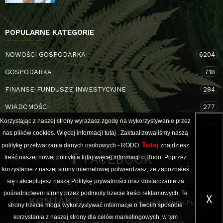
POPULARNE KATEGORIE
NOWOŚCI GOSPODARKA
6204
GOSPODARKA
718
FINANSE-FUNDUSZE INWESTYCYJNE
284
WIADOMOŚCI
277
Korzystając z naszej strony wyrażasz zgodę na wykorzystywanie przez
TORUŃ
264
nas plików cookies. Więcej informacji
tutaj
. Zaktualizowaliśmy naszą
Tutaj
politykę przetwarzania danych osobowych - RODO.
znajdziesz
FACEBOOK
treść naszej nowej polityki a
tutaj
więcej informacji o Rodo. Poprzez
korzystanie z naszej strony internetowej potwierdzasz, że zapoznałeś
się i akceptujesz naszą Politykę prywatności oraz dostarczanie za
pośrednictwem strony przez podmioty trzecie treści reklamowych. Te
X
KONTAKT
ZIELONYDZIENNIK.PL
strony trzecie mogą wykorzystywać informacje o Twoim sposobie
korzystania z naszej strony dla celów marketingowych, w tym