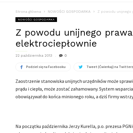
Strona główna
NOWOŚCI GOSPODARKA
Z powodu unijnego 
NOWOŚCI GOSPODARKA
Z powodu unijnego prawa 
elektrociepłownie
22 października 2013
0
Podziel się na Facebooku
Tweet (Ćwierkaj) na Twitter
Zaostrzenie stanowiska unijnych urzędników może sprawić,
prądu i ciepła, może zostać zahamowany. System wsparcia
obowiązywał do końca minionego roku, a dziś firmy wstrzy
Na początku października Jerzy Kurella, p.o. prezesa PGN