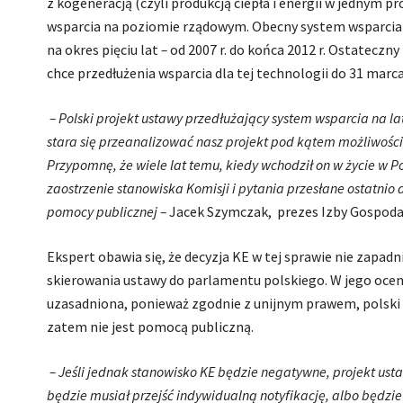
z kogeneracją (czyli produkcją ciepła i energii w jednym 
wsparcia na poziomie rządowym. Obecny system wsparcia o
na okres pięciu lat
–
od 2007 r. do końca 2012 r. Ostateczny
chce przedłużenia wsparcia dla tej technologii do 31 marc
– Polski projekt ustawy przedłużający system wsparcia na lat
stara się przeanalizować nasz projekt pod kątem możliwości
Przypomnę, że wiele lat temu, kiedy wchodził on w życie w P
zaostrzenie stanowiska Komisji i pytania przesłane ostatnio d
pomocy publicznej –
Jacek Szymczak, prezes Izby Gospodar
Ekspert obawia się, że decyzja KE w tej sprawie nie zapad
skierowania ustawy do parlamentu polskiego. W jego ocen
uzasadniona, ponieważ zgodnie z unijnym prawem, polsk
zatem nie jest pomocą publiczną.
– Jeśli jednak stanowisko KE będzie negatywne, projekt u
będzie musiał przejść indywidualną notyfikację, albo będzie