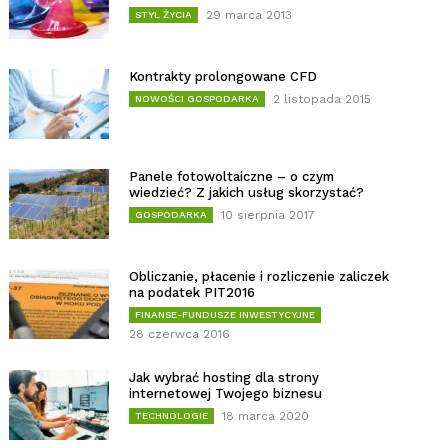
29 marca 2013
STYL ŻYCIA
Kontrakty prolongowane CFD
2 listopada 2015
NOWOŚCI GOSPODARKA
Panele fotowoltaiczne – o czym
wiedzieć? Z jakich usług skorzystać?
10 sierpnia 2017
GOSPODARKA
Obliczanie, płacenie i rozliczenie zaliczek
na podatek PIT2016
FINANSE-FUNDUSZE INWESTYCYJNE
28 czerwca 2016
Jak wybrać hosting dla strony
internetowej Twojego biznesu
18 marca 2020
TECHNOLOGIE