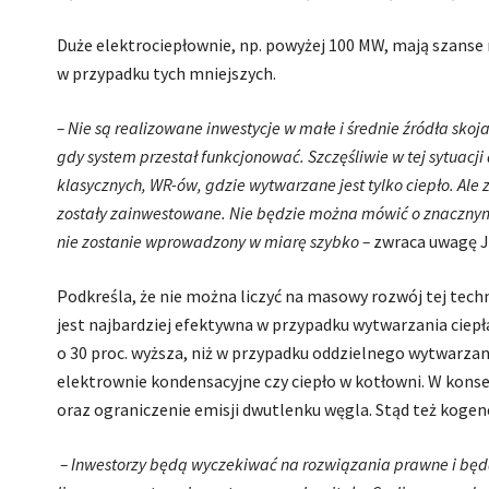
Duże elektrociepłownie, np. powyżej 100 MW, mają szanse 
w przypadku tych mniejszych.
– Nie są realizowane inwestycje w małe i średnie źródła skoja
gdy system przestał funkcjonować. Szczęśliwie w tej sytuac
klasycznych, WR-ów, gdzie wytwarzane jest tylko ciepło. Ale z
zostały zainwestowane. Nie będzie można mówić o znacznym 
nie zostanie wprowadzony w miarę szybko –
zwraca uwagę J
Podkreśla, że nie można liczyć na masowy rozwój tej tech
jest najbardziej efektywna w przypadku wytwarzania ciep
o 30 proc. wyższa, niż w przypadku oddzielnego wytwarzani
elektrownie kondensacyjne czy ciepło w kotłowni. W konse
oraz ograniczenie emisji dwutlenku węgla. Stąd też koge
– Inwestorzy będą wyczekiwać na rozwiązania prawne i będą 