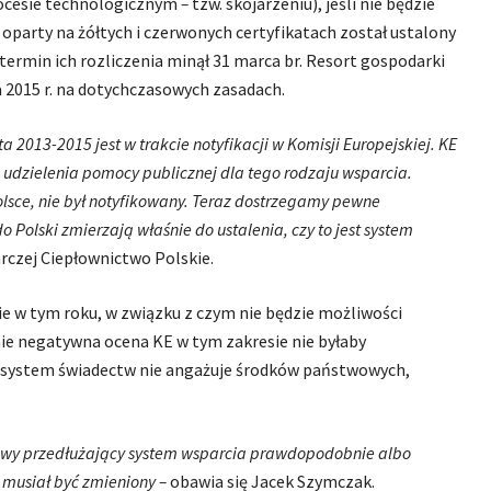
procesie technologicznym
–
tzw. skojarzeniu), jeśli nie będzie
party na żółtych i czerwonych certyfikatach został ustalony
 termin ich rozliczenia minął 31 marca br. Resort gospodarki
a 2015 r. na dotychczasowych zasadach.
a 2013-2015 jest w trakcie notyfikacji w Komisji Europejskiej. KE
 udzielenia pomocy publicznej dla tego rodzaju wsparcia.
olsce, nie był notyfikowany. Teraz dostrzegamy pewne
o Polski zmierzają właśnie do ustalenia, czy to jest system
czej Ciepłownictwo Polskie.
nie w tym roku, w związku z czym nie będzie możliwości
ie negatywna ocena KE w tym zakresie nie byłaby
i system świadectw nie angażuje środków państwowych,
stawy przedłużający system wsparcia prawdopodobnie albo
 musiał być zmieniony –
obawia się Jacek Szymczak.