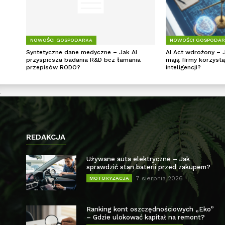
NOWOŚCI GOSPODARKA
NOWOŚCI GOSPODA
Syntetyczne dane medyczne – Jak AI
AI Act wdrożony – 
przyspiesza badania R&D bez łamania
mają firmy korzysta
przepisów RODO?
inteligencji?
REDAKCJA
Używane auta elektryczne – Jak
sprawdzić stan baterii przed zakupem?
7 sierpnia 2026
MOTORYZACJA
Ranking kont oszczędnościowych „Eko”
– Gdzie ulokować kapitał na remont?