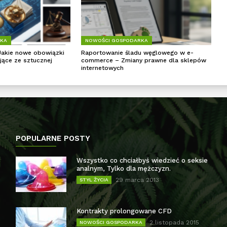
RKA
NOWOŚCI GOSPODARKA
Jakie nowe obowiązki
Raportowanie śladu węglowego w e-
jące ze sztucznej
commerce – Zmiany prawne dla sklepów
internetowych
POPULARNE POSTY
Wszystko co chciałbyś wiedzieć o seksie
analnym, Tylko dla mężczyzn.
29 marca 2013
STYL ŻYCIA
Kontrakty prolongowane CFD
2 listopada 2015
NOWOŚCI GOSPODARKA