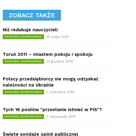
ZOBACZ TAKŻE
Niż redukuje nauczycieli
10 maja 2012
NOWOŚCI GOSPODARKA
Toruń 2011 – miastem pokoju i spokoju
31 grudnia 2010
NOWOŚCI GOSPODARKA
Polscy przedsiębiorcy nie mogą odzyskać
należności na Ukrainie
2 czerwca 2014
NOWOŚCI GOSPODARKA
Tych 16 posłów "przestanie istnieć w PiS"?
7 listopada 2011
NOWOŚCI GOSPODARKA
Święte sondaże opinii publicznej