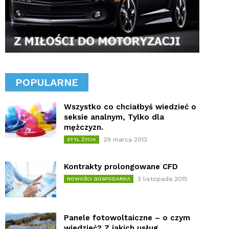
POPULARNE
Wszystko co chciałbyś wiedzieć o
seksie analnym, Tylko dla
mężczyzn.
29 marca 2013
STYL ŻYCIA
Kontrakty prolongowane CFD
2 listopada 2015
NOWOŚCI GOSPODARKA
Panele fotowoltaiczne – o czym
wiedzieć? Z jakich usług