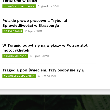
Teraz One w Łodzi
21 grudnia 2011
NOWOŚCI GOSPODARKA
Polskie prawo prasowe a Trybunał
Sprawiedliwości w Strasburgu
8 lipca 2011
NA EMIGRACJI
W Toruniu odbył się największy w Polsce zlot
motocyklistek
17 lipca 2020
POLSKA LOKALNA
Tragedia pod Świeciem. Trzy osoby nie żyją
6 lutego 2013
NOWOŚCI GOSPODARKA