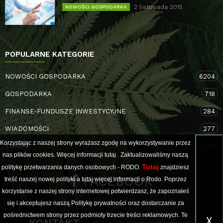
2 listopada 2015
NOWOŚCI GOSPODARKA
POPULARNE KATEGORIE
NOWOŚCI GOSPODARKA
6204
GOSPODARKA
718
FINANSE-FUNDUSZE INWESTYCYJNE
284
WIADOMOŚCI
277
Korzystając z naszej strony wyrażasz zgodę na wykorzystywanie przez
TORUŃ
264
nas plików cookies. Więcej informacji
tutaj
. Zaktualizowaliśmy naszą
Tutaj
politykę przetwarzania danych osobowych - RODO.
znajdziesz
FACEBOOK
treść naszej nowej polityki a
tutaj
więcej informacji o Rodo. Poprzez
korzystanie z naszej strony internetowej potwierdzasz, że zapoznałeś
się i akceptujesz naszą Politykę prywatności oraz dostarczanie za
pośrednictwem strony przez podmioty trzecie treści reklamowych. Te
X
KONTAKT