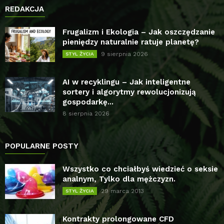
REDAKCJA
Frugalizm i Ekologia – Jak oszczędzanie
pieniędzy naturalnie ratuje planetę?
9 sierpnia 2026
STYL ŻYCIA
AI w recyklingu – Jak inteligentne
sortery i algorytmy rewolucjonizują
gospodarkę...
8 sierpnia 2026
POPULARNE POSTY
Wszystko co chciałbyś wiedzieć o seksie
analnym, Tylko dla mężczyzn.
29 marca 2013
STYL ŻYCIA
Kontrakty prolongowane CFD