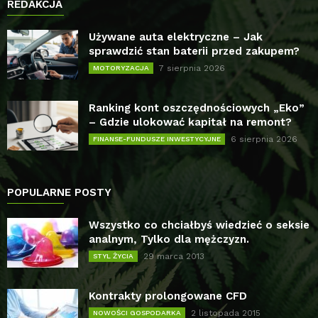
REDAKCJA
Używane auta elektryczne – Jak
sprawdzić stan baterii przed zakupem?
7 sierpnia 2026
MOTORYZACJA
Ranking kont oszczędnościowych „Eko”
– Gdzie ulokować kapitał na remont?
6 sierpnia 2026
FINANSE-FUNDUSZE INWESTYCYJNE
POPULARNE POSTY
Wszystko co chciałbyś wiedzieć o seksie
analnym, Tylko dla mężczyzn.
29 marca 2013
STYL ŻYCIA
Kontrakty prolongowane CFD
2 listopada 2015
NOWOŚCI GOSPODARKA