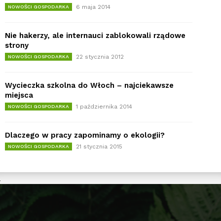
6 maja 2014
NOWOŚCI GOSPODARKA
Nie hakerzy, ale internauci zablokowali rządowe
strony
22 stycznia 2012
NOWOŚCI GOSPODARKA
Wycieczka szkolna do Włoch – najciekawsze
miejsca
1 października 2014
NOWOŚCI GOSPODARKA
Dlaczego w pracy zapominamy o ekologii?
21 stycznia 2015
NOWOŚCI GOSPODARKA