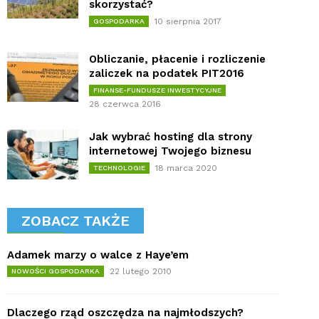
skorzystać?
10 sierpnia 2017
GOSPODARKA
Obliczanie, płacenie i rozliczenie
zaliczek na podatek PIT2016
FINANSE-FUNDUSZE INWESTYCYJNE
28 czerwca 2016
Jak wybrać hosting dla strony
internetowej Twojego biznesu
18 marca 2020
TECHNOLOGIE
ZOBACZ TAKŻE
Adamek marzy o walce z Haye’em
22 lutego 2010
NOWOŚCI GOSPODARKA
Dlaczego rząd oszczędza na najmłodszych?