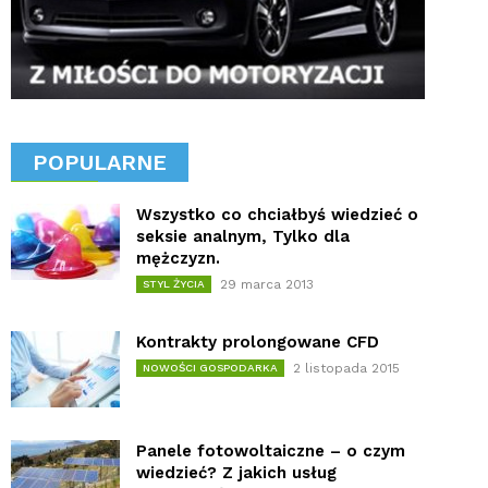
POPULARNE
Wszystko co chciałbyś wiedzieć o
seksie analnym, Tylko dla
mężczyzn.
29 marca 2013
STYL ŻYCIA
Kontrakty prolongowane CFD
2 listopada 2015
NOWOŚCI GOSPODARKA
Panele fotowoltaiczne – o czym
wiedzieć? Z jakich usług