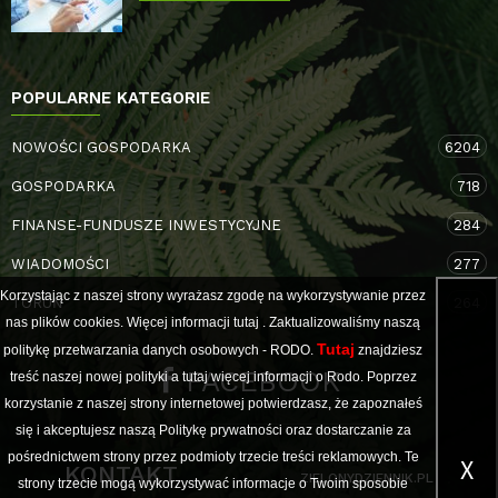
POPULARNE KATEGORIE
NOWOŚCI GOSPODARKA
6204
GOSPODARKA
718
FINANSE-FUNDUSZE INWESTYCYJNE
284
WIADOMOŚCI
277
Korzystając z naszej strony wyrażasz zgodę na wykorzystywanie przez
TORUŃ
264
nas plików cookies. Więcej informacji
tutaj
. Zaktualizowaliśmy naszą
Tutaj
politykę przetwarzania danych osobowych - RODO.
znajdziesz
FACEBOOK
treść naszej nowej polityki a
tutaj
więcej informacji o Rodo. Poprzez
korzystanie z naszej strony internetowej potwierdzasz, że zapoznałeś
się i akceptujesz naszą Politykę prywatności oraz dostarczanie za
pośrednictwem strony przez podmioty trzecie treści reklamowych. Te
X
KONTAKT
ZIELONYDZIENNIK.PL
strony trzecie mogą wykorzystywać informacje o Twoim sposobie