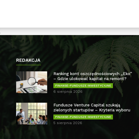
REDAKCJA
Ranking kont oszczędnościowych „Eko”
– Gdzie ulokować kapitał na remont?
FINANSE-FUNDUSZE INWESTYCYJNE
6 sierpnia 2026
Fundusze Venture Capital szukają
zielonych startupów – Kryteria wyboru
FINANSE-FUNDUSZE INWESTYCYJNE
5 sierpnia 2026