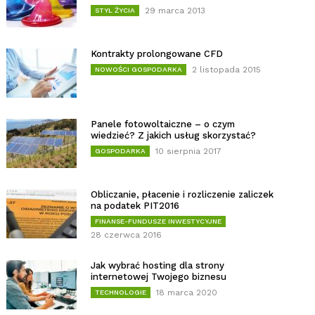
29 marca 2013
STYL ŻYCIA
Kontrakty prolongowane CFD
2 listopada 2015
NOWOŚCI GOSPODARKA
Panele fotowoltaiczne – o czym
wiedzieć? Z jakich usług skorzystać?
10 sierpnia 2017
GOSPODARKA
Obliczanie, płacenie i rozliczenie zaliczek
na podatek PIT2016
FINANSE-FUNDUSZE INWESTYCYJNE
28 czerwca 2016
Jak wybrać hosting dla strony
internetowej Twojego biznesu
18 marca 2020
TECHNOLOGIE