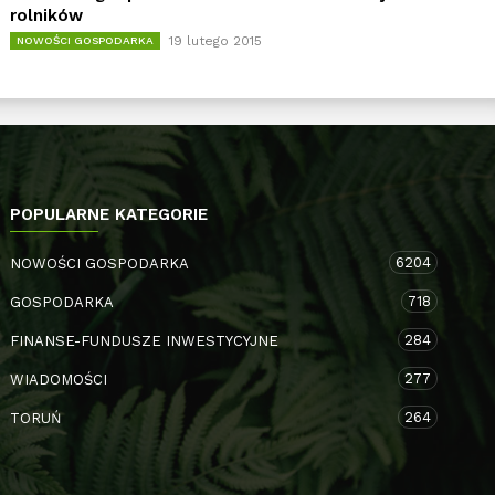
rolników
19 lutego 2015
NOWOŚCI GOSPODARKA
POPULARNE KATEGORIE
6204
NOWOŚCI GOSPODARKA
718
GOSPODARKA
284
FINANSE-FUNDUSZE INWESTYCYJNE
277
WIADOMOŚCI
264
TORUŃ