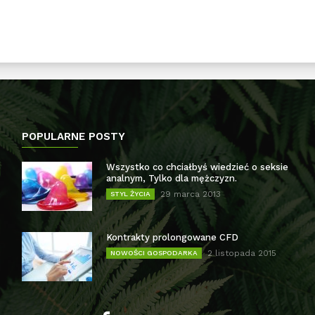
POPULARNE POSTY
Wszystko co chciałbyś wiedzieć o seksie
analnym, Tylko dla mężczyzn.
29 marca 2013
STYL ŻYCIA
Kontrakty prolongowane CFD
2 listopada 2015
NOWOŚCI GOSPODARKA