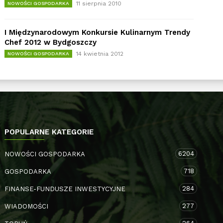
11 sierpnia 2010
NOWOŚCI GOSPODARKA
I Międzynarodowym Konkursie Kulinarnym Trendy
Chef 2012 w Bydgoszczy
14 kwietnia 2012
NOWOŚCI GOSPODARKA
POPULARNE KATEGORIE
6204
NOWOŚCI GOSPODARKA
718
GOSPODARKA
284
FINANSE-FUNDUSZE INWESTYCYJNE
277
WIADOMOŚCI