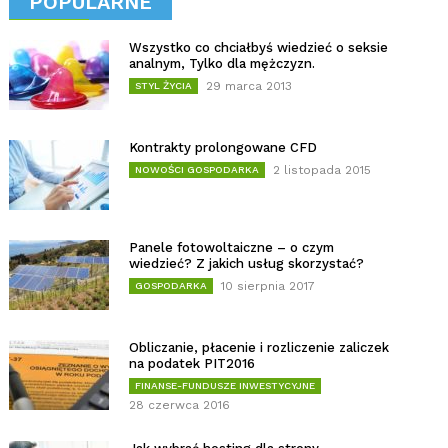
POPULARNE
Wszystko co chciałbyś wiedzieć o seksie
analnym, Tylko dla mężczyzn.
29 marca 2013
STYL ŻYCIA
Kontrakty prolongowane CFD
2 listopada 2015
NOWOŚCI GOSPODARKA
Panele fotowoltaiczne – o czym
wiedzieć? Z jakich usług skorzystać?
10 sierpnia 2017
GOSPODARKA
Obliczanie, płacenie i rozliczenie zaliczek
na podatek PIT2016
FINANSE-FUNDUSZE INWESTYCYJNE
28 czerwca 2016