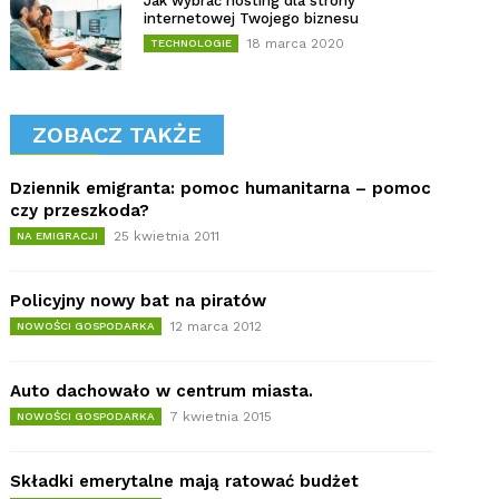
Jak wybrać hosting dla strony
internetowej Twojego biznesu
18 marca 2020
TECHNOLOGIE
ZOBACZ TAKŻE
Dziennik emigranta: pomoc humanitarna – pomoc
czy przeszkoda?
25 kwietnia 2011
NA EMIGRACJI
Policyjny nowy bat na piratów
12 marca 2012
NOWOŚCI GOSPODARKA
Auto dachowało w centrum miasta.
7 kwietnia 2015
NOWOŚCI GOSPODARKA
Składki emerytalne mają ratować budżet