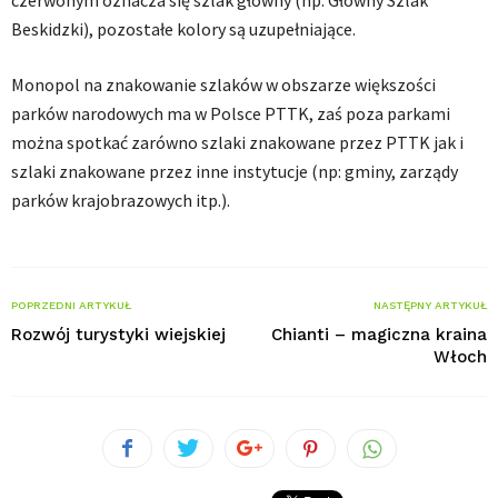
czerwonym oznacza się szlak główny (np. Główny Szlak
Beskidzki), pozostałe kolory są uzupełniające.
Monopol na znakowanie szlaków w obszarze większości
parków narodowych ma w Polsce PTTK, zaś poza parkami
można spotkać zarówno szlaki znakowane przez PTTK jak i
szlaki znakowane przez inne instytucje (np: gminy, zarządy
parków krajobrazowych itp.).
POPRZEDNI ARTYKUŁ
NASTĘPNY ARTYKUŁ
Rozwój turystyki wiejskiej
Chianti – magiczna kraina
Włoch