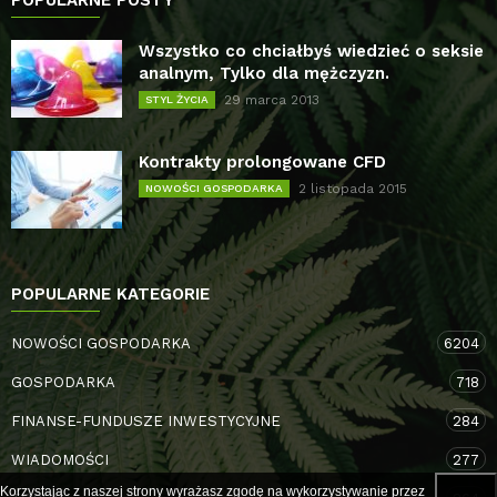
POPULARNE POSTY
Wszystko co chciałbyś wiedzieć o seksie
analnym, Tylko dla mężczyzn.
29 marca 2013
STYL ŻYCIA
Kontrakty prolongowane CFD
2 listopada 2015
NOWOŚCI GOSPODARKA
POPULARNE KATEGORIE
NOWOŚCI GOSPODARKA
6204
GOSPODARKA
718
FINANSE-FUNDUSZE INWESTYCYJNE
284
WIADOMOŚCI
277
Korzystając z naszej strony wyrażasz zgodę na wykorzystywanie przez