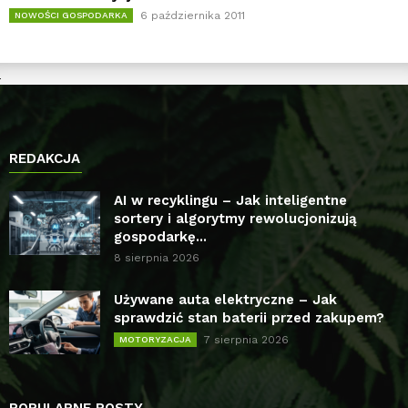
6 października 2011
NOWOŚCI GOSPODARKA
REDAKCJA
AI w recyklingu – Jak inteligentne
sortery i algorytmy rewolucjonizują
gospodarkę...
8 sierpnia 2026
Używane auta elektryczne – Jak
sprawdzić stan baterii przed zakupem?
7 sierpnia 2026
MOTORYZACJA