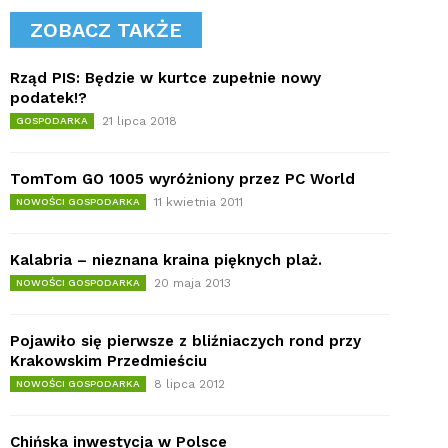
ZOBACZ TAKŻE
Rząd PIS: Będzie w kurtce zupełnie nowy
podatek!?
21 lipca 2018
GOSPODARKA
TomTom GO 1005 wyróżniony przez PC World
11 kwietnia 2011
NOWOŚCI GOSPODARKA
Kalabria – nieznana kraina pięknych plaż.
20 maja 2013
NOWOŚCI GOSPODARKA
Pojawiło się pierwsze z bliźniaczych rond przy
Krakowskim Przedmieściu
8 lipca 2012
NOWOŚCI GOSPODARKA
Chińska inwestycja w Polsce