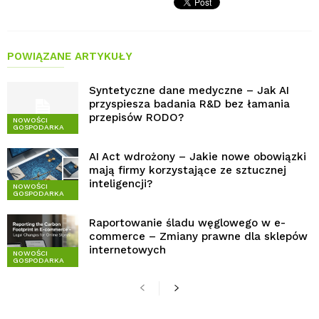
POWIĄZANE ARTYKUŁY
Syntetyczne dane medyczne – Jak AI
przyspiesza badania R&D bez łamania
przepisów RODO?
NOWOŚCI
GOSPODARKA
AI Act wdrożony – Jakie nowe obowiązki
mają firmy korzystające ze sztucznej
inteligencji?
NOWOŚCI
GOSPODARKA
Raportowanie śladu węglowego w e-
commerce – Zmiany prawne dla sklepów
internetowych
NOWOŚCI
GOSPODARKA