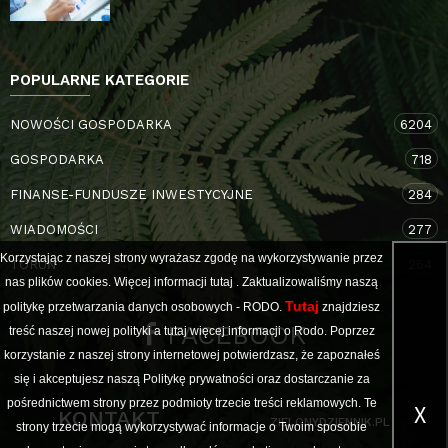
POPULARNE KATEGORIE
NOWOŚCI GOSPODARKA
6204
GOSPODARKA
718
FINANSE-FUNDUSZE INWESTYCYJNE
284
WIADOMOŚCI
277
Korzystając z naszej strony wyrażasz zgodę na wykorzystywanie przez
TORUŃ
264
nas plików cookies. Więcej informacji
tutaj
. Zaktualizowaliśmy naszą
Tutaj
politykę przetwarzania danych osobowych - RODO.
znajdziesz
FACEBOOK
treść naszej nowej polityki a
tutaj
więcej informacji o Rodo. Poprzez
korzystanie z naszej strony internetowej potwierdzasz, że zapoznałeś
się i akceptujesz naszą Politykę prywatności oraz dostarczanie za
pośrednictwem strony przez podmioty trzecie treści reklamowych. Te
X
KONTAKT
ZIELONYDZIENNIK.PL
strony trzecie mogą wykorzystywać informacje o Twoim sposobie