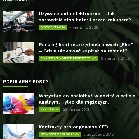
Używane auta elektryczne – Jak
sprawdzić stan baterii przed zakupem?
7 sierpnia 2026
MOTORYZACJA
Ranking kont oszczędnościowych „Eko”
– Gdzie ulokować kapitał na remont?
6 sierpnia 2026
FINANSE-FUNDUSZE INWESTYCYJNE
POPULARNE POSTY
Wszystko co chciałbyś wiedzieć o seksie
analnym, Tylko dla mężczyzn.
29 marca 2013
STYL ŻYCIA
Kontrakty prolongowane CFD
2 listopada 2015
NOWOŚCI GOSPODARKA