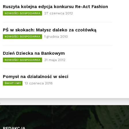
Ruszyła kolejna edycja konkursu Re-Act Fashion
27 czerwca 2012
NOWOŚCI GOSPODARKA
PŚ w skokach: Małysz daleko za czołówką
1 grudnia 2010
NOWOŚCI GOSPODARKA
Dzień Dziecka na Bankowym
31 maja 2012
NOWOŚCI GOSPODARKA
Pomysł na działalność w sieci
13 czerwca 2018
ŚWIAT I MY
REDAKCJA