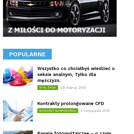
POPULARNE
Wszystko co chciałbyś wiedzieć o
seksie analnym, Tylko dla
mężczyzn.
29 marca 2013
STYL ŻYCIA
Kontrakty prolongowane CFD
2 listopada 2015
NOWOŚCI GOSPODARKA
Panele fotowoltaiczne – o czym