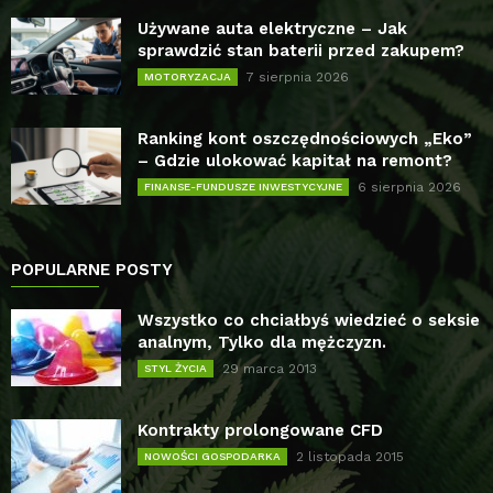
Używane auta elektryczne – Jak
sprawdzić stan baterii przed zakupem?
7 sierpnia 2026
MOTORYZACJA
Ranking kont oszczędnościowych „Eko”
– Gdzie ulokować kapitał na remont?
6 sierpnia 2026
FINANSE-FUNDUSZE INWESTYCYJNE
POPULARNE POSTY
Wszystko co chciałbyś wiedzieć o seksie
analnym, Tylko dla mężczyzn.
29 marca 2013
STYL ŻYCIA
Kontrakty prolongowane CFD
2 listopada 2015
NOWOŚCI GOSPODARKA