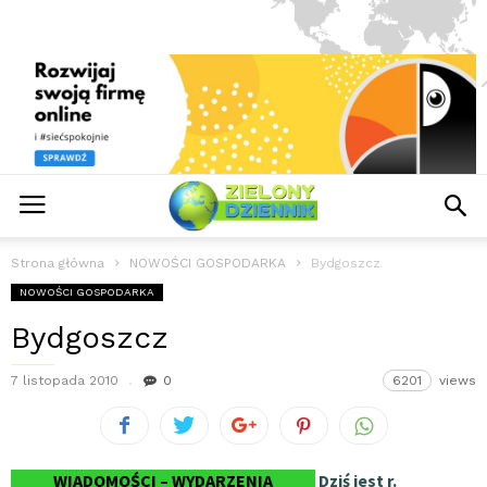
Strona główna
NOWOŚCI GOSPODARKA
Bydgoszcz
NOWOŚCI GOSPODARKA
Bydgoszcz
7 listopada 2010
0
6201
views
WIADOMOŚCI – WYDARZENIA
Dziś jest
r.