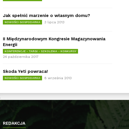
Jak spełnić marzenie o własnym domu?
3 lipca 2013
NOWOŚCI GOSPODARKA
II Międzynarodowym Kongresie Magazynowania
Energii
KONFERENCJE - TARGI - SZKOLENIA - KONKURSY
24 października 2017
Skoda Yeti powraca!
8 września 2013
NOWOŚCI GOSPODARKA
REDAKCJA