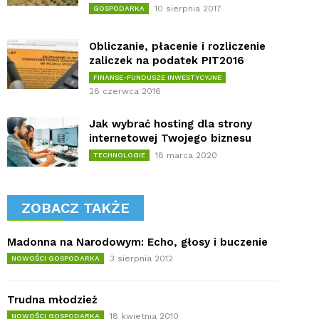
10 sierpnia 2017
GOSPODARKA
Obliczanie, płacenie i rozliczenie
zaliczek na podatek PIT2016
FINANSE-FUNDUSZE INWESTYCYJNE
28 czerwca 2016
Jak wybrać hosting dla strony
internetowej Twojego biznesu
18 marca 2020
TECHNOLOGIE
ZOBACZ TAKŻE
Madonna na Narodowym: Echo, głosy i buczenie
3 sierpnia 2012
NOWOŚCI GOSPODARKA
Trudna młodzież
18 kwietnia 2010
NOWOŚCI GOSPODARKA