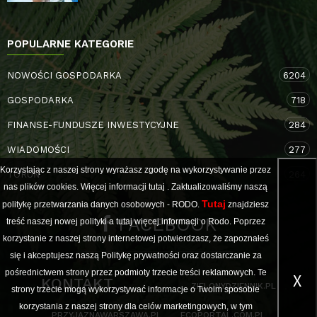
POPULARNE KATEGORIE
NOWOŚCI GOSPODARKA
6204
GOSPODARKA
718
FINANSE-FUNDUSZE INWESTYCYJNE
284
WIADOMOŚCI
277
Korzystając z naszej strony wyrażasz zgodę na wykorzystywanie przez
TORUŃ
264
nas plików cookies. Więcej informacji
tutaj
. Zaktualizowaliśmy naszą
Tutaj
politykę przetwarzania danych osobowych - RODO.
znajdziesz
FACEBOOK
treść naszej nowej polityki a
tutaj
więcej informacji o Rodo. Poprzez
korzystanie z naszej strony internetowej potwierdzasz, że zapoznałeś
się i akceptujesz naszą Politykę prywatności oraz dostarczanie za
pośrednictwem strony przez podmioty trzecie treści reklamowych. Te
X
KONTAKT
ZIELONYDZIENNIK.PL
strony trzecie mogą wykorzystywać informacje o Twoim sposobie
korzystania z naszej strony dla celów marketingowych, w tym
PRZYJAZNAWARSZAWA.PL
ECOPORTAL.COM.PL