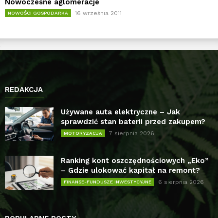
Nowoczesne aglomeracje
16 września 2011
NOWOŚCI GOSPODARKA
REDAKCJA
Używane auta elektryczne – Jak
sprawdzić stan baterii przed zakupem?
7 sierpnia 2026
MOTORYZACJA
Ranking kont oszczędnościowych „Eko”
– Gdzie ulokować kapitał na remont?
6 sierpnia 2026
FINANSE-FUNDUSZE INWESTYCYJNE