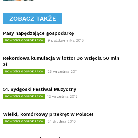
ZOBACZ TAKŻE
Pasy napędzające gospodarkę
9 października 2015
NOWOŚCI GOSPODARKA
Rekordowa kumulacja w lotto! Do wzięcia 50 mln
zł
25 września 2011
NOWOŚCI GOSPODARKA
51. Bydgoski Festiwal Muzyczny
12 września 2013
NOWOŚCI GOSPODARKA
Wielki, komórkowy przekręt w Polsce!
24 grudnia 2010
NOWOŚCI GOSPODARKA