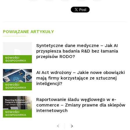
POWIĄZANE ARTYKUŁY
Syntetyczne dane medyczne – Jak AI
przyspiesza badania R&D bez łamania
przepisów RODO?
NOWOŚCI
GOSPODARKA
AI Act wdrożony – Jakie nowe obowiązki
mają firmy korzystające ze sztucznej
inteligencji?
NOWOŚCI
GOSPODARKA
Raportowanie śladu węglowego w e-
commerce – Zmiany prawne dla sklepów
internetowych
NOWOŚCI
GOSPODARKA