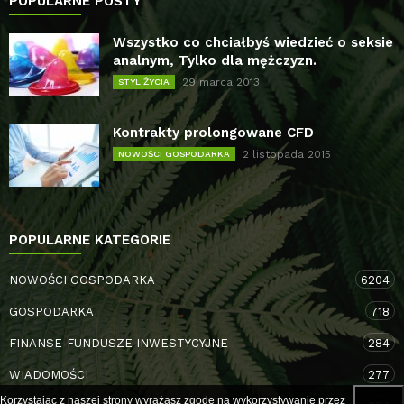
POPULARNE POSTY
Wszystko co chciałbyś wiedzieć o seksie
analnym, Tylko dla mężczyzn.
29 marca 2013
STYL ŻYCIA
Kontrakty prolongowane CFD
2 listopada 2015
NOWOŚCI GOSPODARKA
POPULARNE KATEGORIE
NOWOŚCI GOSPODARKA
6204
GOSPODARKA
718
FINANSE-FUNDUSZE INWESTYCYJNE
284
WIADOMOŚCI
277
Korzystając z naszej strony wyrażasz zgodę na wykorzystywanie przez