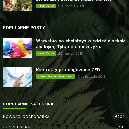
9 sierpnia 2026
STYL ŻYCIA
POPULARNE POSTY
Wszystko co chciałbyś wiedzieć o seksie
analnym, Tylko dla mężczyzn.
29 marca 2013
STYL ŻYCIA
Kontrakty prolongowane CFD
2 listopada 2015
NOWOŚCI GOSPODARKA
POPULARNE KATEGORIE
NOWOŚCI GOSPODARKA
6204
GOSPODARKA
718