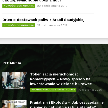
Jak zapewnić sobie upojną noc?
20 października 2010
NOWOŚCI GOSPODARKA
Orlen o dostawach paliw z Arabii Saudyjskiej
27 października 2015
NOWOŚCI GOSPODARKA
REDAKCJA
Tokenizacja nieruchomości
komercyjnych – Nowy sposób na
inwestowanie w zielone biurowce
10 sierpnia 2026
FINANSE-FUNDUSZE INWESTYCYJNE
Frugalizm i Ekologia – Jak oszczędzanie
pieniędzy naturalnie ratuje planetę?