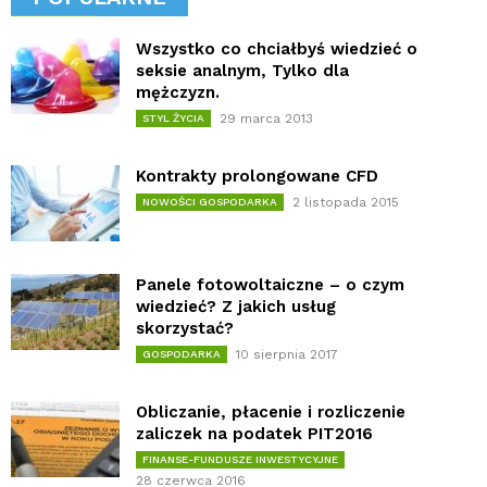
Wszystko co chciałbyś wiedzieć o
seksie analnym, Tylko dla
mężczyzn.
29 marca 2013
STYL ŻYCIA
Kontrakty prolongowane CFD
2 listopada 2015
NOWOŚCI GOSPODARKA
Panele fotowoltaiczne – o czym
wiedzieć? Z jakich usług
skorzystać?
10 sierpnia 2017
GOSPODARKA
Obliczanie, płacenie i rozliczenie
zaliczek na podatek PIT2016
FINANSE-FUNDUSZE INWESTYCYJNE
28 czerwca 2016