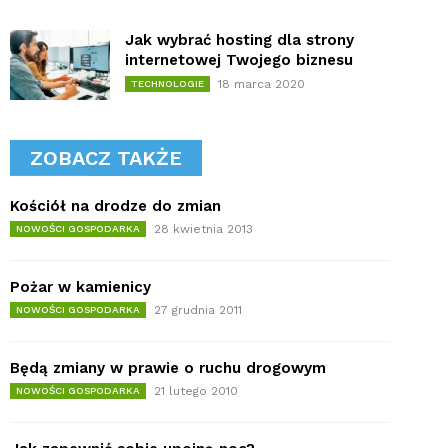
Jak wybrać hosting dla strony
internetowej Twojego biznesu
18 marca 2020
TECHNOLOGIE
ZOBACZ TAKŻE
Kościół na drodze do zmian
28 kwietnia 2013
NOWOŚCI GOSPODARKA
Pożar w kamienicy
27 grudnia 2011
NOWOŚCI GOSPODARKA
Będą zmiany w prawie o ruchu drogowym
21 lutego 2010
NOWOŚCI GOSPODARKA