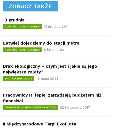
ZOBACZ TAKŻE
13 grudnia
13 grudnia 2011
NOWOŚCI GOSPODARKA
Łatwiej dojedziemy do stacji metra
5 lipca 2013
NOWOŚCI GOSPODARKA
Druk ekologiczny – czym jest i jakie są jego
największe zalety?
19 maja 2023
EKO TECHNOLOGIE
Pracownicy IT lepiej zarządzają budżetem niż
finansiści
22 listopada 2017
FINANSE-FUNDUSZE INWESTYCYJNE
II Międzynarodowe Targi EkoFlota