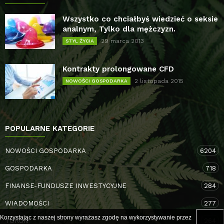
Wszystko co chciałbyś wiedzieć o seksie
analnym, Tylko dla mężczyzn.
29 marca 2013
STYL ŻYCIA
Kontrakty prolongowane CFD
2 listopada 2015
NOWOŚCI GOSPODARKA
POPULARNE KATEGORIE
NOWOŚCI GOSPODARKA
6204
GOSPODARKA
718
FINANSE-FUNDUSZE INWESTYCYJNE
284
WIADOMOŚCI
277
Korzystając z naszej strony wyrażasz zgodę na wykorzystywanie przez
TORUŃ
264