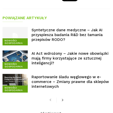
POWIĄZANE ARTYKUŁY
Syntetyczne dane medyczne – Jak AI
przyspiesza badania R&D bez łamania
przepisów RODO?
NOWOŚCI
GOSPODARKA
AI Act wdrożony – Jakie nowe obowiązki
mają firmy korzystające ze sztucznej
inteligencji?
NOWOŚCI
GOSPODARKA
Raportowanie śladu węglowego w e-
commerce – Zmiany prawne dla sklepów
internetowych
NOWOŚCI
GOSPODARKA