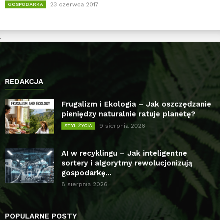
23 czerwca 2017
GOSPODARKA
REDAKCJA
Frugalizm i Ekologia – Jak oszczędzanie
pieniędzy naturalnie ratuje planetę?
9 sierpnia 2026
STYL ŻYCIA
AI w recyklingu – Jak inteligentne
sortery i algorytmy rewolucjonizują
gospodarkę...
8 sierpnia 2026
POPULARNE POSTY