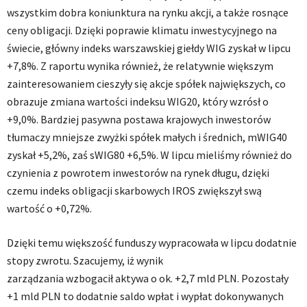
wszystkim dobra koniunktura na rynku akcji, a także rosnące
ceny obligacji. Dzięki poprawie klimatu inwestycyjnego na
świecie, główny indeks warszawskiej giełdy WIG zyskał w lipcu
+7,8%. Z raportu wynika również, że relatywnie większym
zainteresowaniem cieszyły się akcje spółek największych, co
obrazuje zmiana wartości indeksu WIG20, który wzrósł o
+9,0%. Bardziej pasywna postawa krajowych inwestorów
tłumaczy mniejsze zwyżki spółek małych i średnich, mWIG40
zyskał +5,2%, zaś sWIG80 +6,5%. W lipcu mieliśmy również do
czynienia z powrotem inwestorów na rynek długu, dzięki
czemu indeks obligacji skarbowych IROS zwiększył swą
wartość o +0,72%.
Dzięki temu większość funduszy wypracowała w lipcu dodatnie
stopy zwrotu. Szacujemy, iż wynik
zarządzania wzbogacił aktywa o ok. +2,7 mld PLN. Pozostały
+1 mld PLN to dodatnie saldo wpłat i wypłat dokonywanych