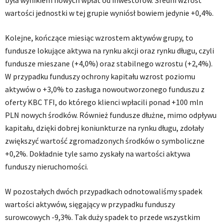
była wynikiem nowych wpłat od inwestorów. Średni wzrost
wartości jednostki w tej grupie wyniósł bowiem jedynie +0,4%.
Kolejne, kończące miesiąc wzrostem aktywów grupy, to
fundusze lokujące aktywa na rynku akcji oraz rynku długu, czyli
fundusze mieszane (+4,0%) oraz stabilnego wzrostu (+2,4%).
W przypadku funduszy ochrony kapitału wzrost poziomu
aktywów o +3,0% to zasługa nowoutworzonego funduszu z
oferty KBC TFI, do którego klienci wpłacili ponad +100 mln
PLN nowych środków. Również fundusze dłużne, mimo odpływu
kapitału, dzięki dobrej koniunkturze na rynku długu, zdołały
zwiększyć wartość zgromadzonych środków o symboliczne
+0,2%. Dokładnie tyle samo zyskały na wartości aktywa
funduszy nieruchomości.
W pozostałych dwóch przypadkach odnotowaliśmy spadek
wartości aktywów, sięgający w przypadku funduszy
surowcowych -9,3%. Tak duży spadek to przede wszystkim