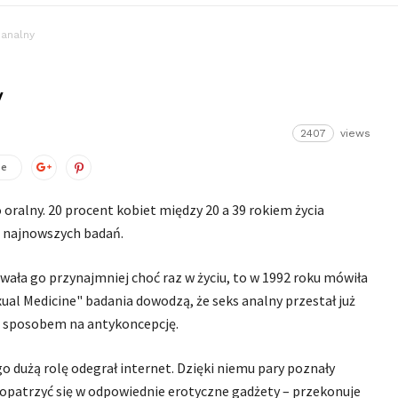
analny
y
2407
views
ze
 oralny. 20 procent kobiet między 20 a 39 rokiem życia
ki najnowszych badań.
ała go przynajmniej choć raz w życiu, to w 1992 roku mówiła
ual Medicine" badania dowodzą, że seks analny przestał już
ię sposobem na antykoncepcję.
o dużą rolę odegrał internet. Dzięki niemu pary poznały
aopatrzyć się w odpowiednie erotyczne gadżety – przekonuje