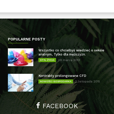
POPULARNE POSTY
Wszystko co chciałbyś wiedzieć o seksie
analnym, Tylko dla mężczyzn.
29 marca 2013
STYL ŻYCIA
Kontrakty prolongowane CFD
2 listopada 2015
NOWOŚCI GOSPODARKA
FACEBOOK