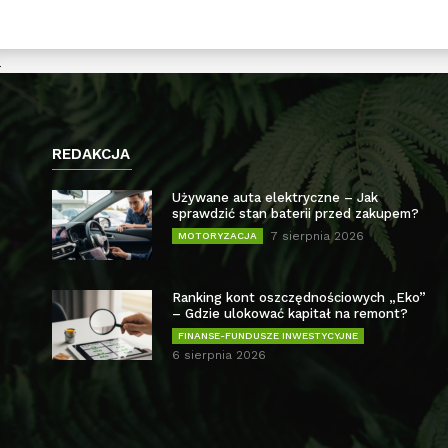
REDAKCJA
Używane auta elektryczne – Jak
sprawdzić stan baterii przed zakupem?
7 sierpnia 2026
MOTORYZACJA
Ranking kont oszczędnościowych „Eko”
– Gdzie ulokować kapitał na remont?
FINANSE-FUNDUSZE INWESTYCYJNE
6 sierpnia 2026