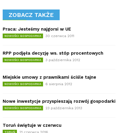
ZOBACZ TAKŻE
Praca: Jesteśmy najgorsi w UE
30 czerwca 2011
NOWOŚCI GOSPODARKA
RPP podjęła decyzję ws. stóp procentowych
3 października 2012
NOWOŚCI GOSPODARKA
Miejskie umowy z prawnikami ściśle tajne
6 sierpnia 2012
NOWOŚCI GOSPODARKA
Nowe inwestycje przyspieszają rozwój gospodarki
23 października 2013
NOWOŚCI GOSPODARKA
Toruń świętuje w czerwcu
21 czerwca 2016
TORUŃ