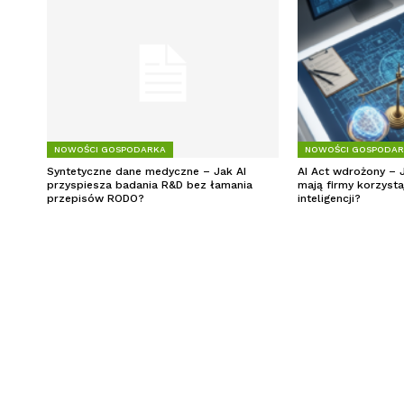
NOWOŚCI GOSPODARKA
NOWOŚCI GOSPODA
Syntetyczne dane medyczne – Jak AI
AI Act wdrożony – 
przyspiesza badania R&D bez łamania
mają firmy korzysta
przepisów RODO?
inteligencji?