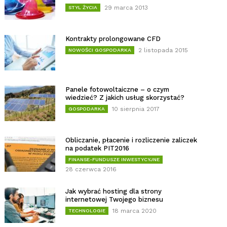
29 marca 2013
STYL ŻYCIA
Kontrakty prolongowane CFD
2 listopada 2015
NOWOŚCI GOSPODARKA
Panele fotowoltaiczne – o czym
wiedzieć? Z jakich usług skorzystać?
10 sierpnia 2017
GOSPODARKA
Obliczanie, płacenie i rozliczenie zaliczek
na podatek PIT2016
FINANSE-FUNDUSZE INWESTYCYJNE
28 czerwca 2016
Jak wybrać hosting dla strony
internetowej Twojego biznesu
18 marca 2020
TECHNOLOGIE