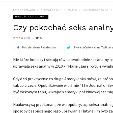
Strona główna
NOWOŚCI GOSPODARKA
Czy pokochać seks 
NOWOŚCI GOSPODARKA
Czy pokochać seks analn
2 maja 2011
0
Podziel się na Facebooku
Tweet (Ćwierkaj) na Twitter
Nie które kobiety traktują równie swobodnie sex analny co
uprawiała seks analny w 2010 – "Marie Claire" cytuje wyni
Gdy dziś praktycznie co druga Amerykanka mówi, że próbow
tak co trzecia. Opublikowane w piśmie "The Journal of Sex
być łóżkowym tabu, w krajach ameryki południowej stał s
Naukowcy są przekonani, że w popularyzacji seksu analneg
sposoby bezpiecznego jego uprawiania i łatwiej im było z