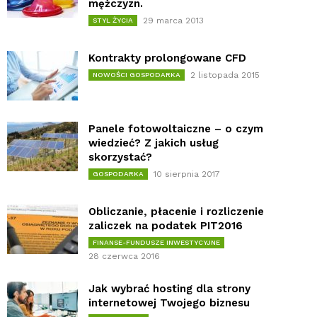
mężczyzn.
29 marca 2013
STYL ŻYCIA
Kontrakty prolongowane CFD
2 listopada 2015
NOWOŚCI GOSPODARKA
Panele fotowoltaiczne – o czym
wiedzieć? Z jakich usług
skorzystać?
10 sierpnia 2017
GOSPODARKA
Obliczanie, płacenie i rozliczenie
zaliczek na podatek PIT2016
FINANSE-FUNDUSZE INWESTYCYJNE
28 czerwca 2016
Jak wybrać hosting dla strony
internetowej Twojego biznesu