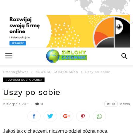
Strona główna
NOWOŚCI GOSPODARKA
Uszy po sobie
NOWOŚCI GOSPODARKA
Uszy po sobie
2 sierpnia 2011
0
1999
views
Jakoś tak cichaczem, niczym złodziej późną nocą,