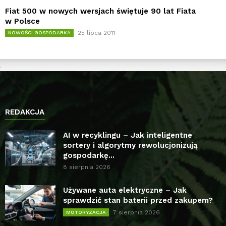
Fiat 500 w nowych wersjach świętuje 90 lat Fiata
w Polsce
25 lipca 2011
NOWOŚCI GOSPODARKA
REDAKCJA
AI w recyklingu – Jak inteligentne
sortery i algorytmy rewolucjonizują
gospodarkę...
8 sierpnia 2026
Używane auta elektryczne – Jak
sprawdzić stan baterii przed zakupem?
7 sierpnia 2026
MOTORYZACJA