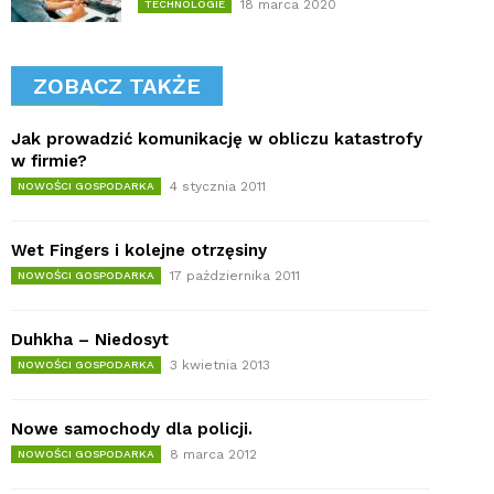
18 marca 2020
TECHNOLOGIE
ZOBACZ TAKŻE
Jak prowadzić komunikację w obliczu katastrofy
w firmie?
4 stycznia 2011
NOWOŚCI GOSPODARKA
Wet Fingers i kolejne otrzęsiny
17 października 2011
NOWOŚCI GOSPODARKA
Duhkha – Niedosyt
3 kwietnia 2013
NOWOŚCI GOSPODARKA
Nowe samochody dla policji.
8 marca 2012
NOWOŚCI GOSPODARKA