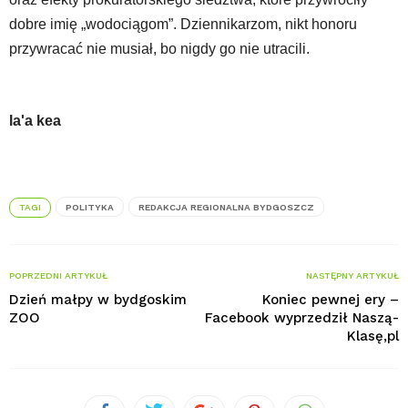
dobre imię „wodociągom”. Dziennikarzom, nikt honoru
przywracać nie musiał, bo nigdy go nie utracili.
la'a kea
TAGI
POLITYKA
REDAKCJA REGIONALNA BYDGOSZCZ
POPRZEDNI ARTYKUŁ
NASTĘPNY ARTYKUŁ
Dzień małpy w bydgoskim
Koniec pewnej ery –
ZOO
Facebook wyprzedził Naszą-
Klasę,pl