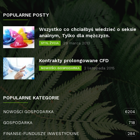
POPULARNE POSTY
Wszystko co chciałbyś wiedzieć o seksie
analnym, Tylko dla mężczyzn.
29 marca 2013
STYL ŻYCIA
Kontrakty prolongowane CFD
2 listopada 2015
NOWOŚCI GOSPODARKA
POPULARNE KATEGORIE
NOWOŚCI GOSPODARKA
6204
GOSPODARKA
718
FINANSE-FUNDUSZE INWESTYCYJNE
284