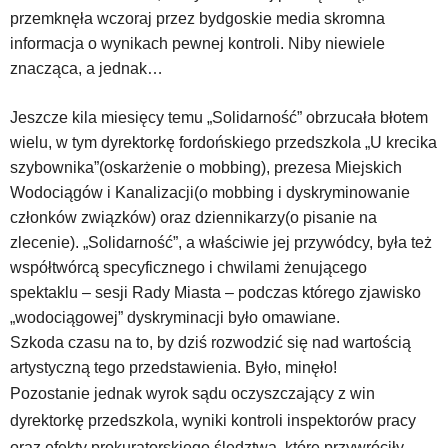
przemknęła wczoraj przez bydgoskie media skromna
informacja o wynikach pewnej kontroli. Niby niewiele
znacząca, a jednak…
Jeszcze kila miesięcy temu „Solidarność” obrzucała błotem
wielu, w tym dyrektorkę fordońskiego przedszkola „U krecika
szybownika”(oskarżenie o mobbing), prezesa Miejskich
Wodociągów i Kanalizacji(o mobbing i dyskryminowanie
członków związków) oraz dziennikarzy(o pisanie na
zlecenie). „Solidarność”, a właściwie jej przywódcy, była też
współtwórcą specyficznego i chwilami żenującego
spektaklu – sesji Rady Miasta – podczas którego zjawisko
„wodociągowej” dyskryminacji było omawiane.
Szkoda czasu na to, by dziś rozwodzić się nad wartością
artystyczną tego przedstawienia. Było, minęło!
Pozostanie jednak wyrok sądu oczyszczający z win
dyrektorkę przedszkola, wyniki kontroli inspektorów pracy
oraz efekty prokuratorskiego śledztwa, które przywróciły