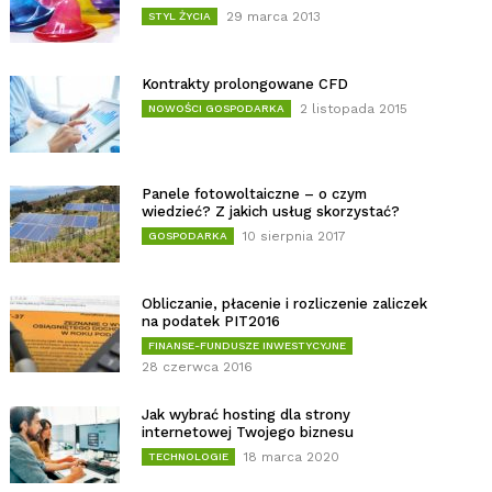
29 marca 2013
STYL ŻYCIA
Kontrakty prolongowane CFD
2 listopada 2015
NOWOŚCI GOSPODARKA
Panele fotowoltaiczne – o czym
wiedzieć? Z jakich usług skorzystać?
10 sierpnia 2017
GOSPODARKA
Obliczanie, płacenie i rozliczenie zaliczek
na podatek PIT2016
FINANSE-FUNDUSZE INWESTYCYJNE
28 czerwca 2016
Jak wybrać hosting dla strony
internetowej Twojego biznesu
18 marca 2020
TECHNOLOGIE