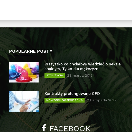
POPULARNE POSTY
Wszystko co chciałbyś wiedzieć o seksie
analnym, Tylko dla mężczyzn.
29 marca 2013
STYL ŻYCIA
Kontrakty prolongowane CFD
2 listopada 2015
NOWOŚCI GOSPODARKA
FACEBOOK