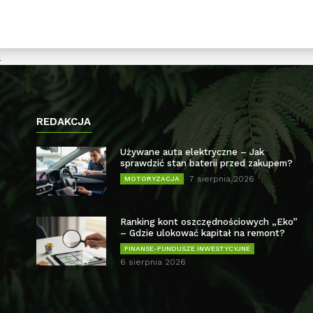
REDAKCJA
Używane auta elektryczne – Jak
sprawdzić stan baterii przed zakupem?
7 sierpnia 2026
MOTORYZACJA
Ranking kont oszczędnościowych „Eko”
– Gdzie ulokować kapitał na remont?
FINANSE-FUNDUSZE INWESTYCYJNE
6 sierpnia 2026