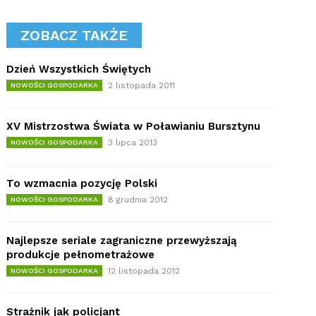
ZOBACZ TAKŻE
Dzień Wszystkich Świętych
2 listopada 2011
NOWOŚCI GOSPODARKA
XV Mistrzostwa Świata w Poławianiu Bursztynu
3 lipca 2013
NOWOŚCI GOSPODARKA
To wzmacnia pozycję Polski
8 grudnia 2012
NOWOŚCI GOSPODARKA
Najlepsze seriale zagraniczne przewyższają
produkcje pełnometrażowe
12 listopada 2012
NOWOŚCI GOSPODARKA
Strażnik jak policjant