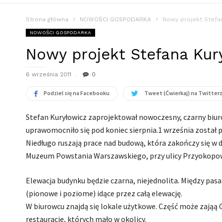
Strona główna
NOWOŚCI GOSPODARKA
Nowy projekt Stefa
NOWOŚCI GOSPODARKA
Nowy projekt Stefana Kur
6 września 2011
0
Podziel się na Facebooku
Tweet (Ćwierkaj) na Twitter
Stefan Kuryłowicz zaprojektował nowoczesny, czarny biur
uprawomocniło się pod koniec sierpnia.
1 września został 
Niedługo ruszają prace nad budową, która zakończy się w 
Muzeum Powstania Warszawskiego, przy ulicy Przyokopow
Elewacja budynku będzie czarna, niejednolita. Między pas
(pionowe i poziome) idące przez całą elewację.
W biurowcu znajdą się lokale użytkowe. Część może zająą G
restauracje, których mało w okolicy.