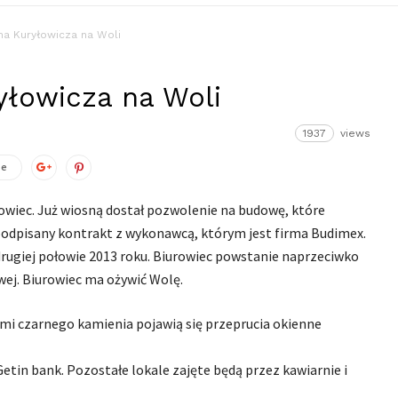
na Kuryłowicza na Woli
yłowicza na Woli
1937
views
ze
owiec. Już wiosną dostał pozwolenie na budowę, które
podpisany kontrakt z wykonawcą, którym jest firma Budimex.
drugiej połowie 2013 roku. Biurowiec powstanie naprzeciwko
ej. Biurowiec ma ożywić Wolę.
ami czarnego kamienia pojawią się przeprucia okienne
etin bank. Pozostałe lokale zajęte będą przez kawiarnie i