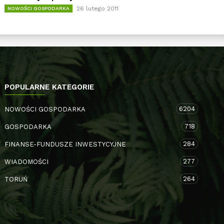
26 lutego 2011
NOWOŚCI GOSPODARKA
POPULARNE KATEGORIE
6204
NOWOŚCI GOSPODARKA
718
GOSPODARKA
284
FINANSE-FUNDUSZE INWESTYCYJNE
277
WIADOMOŚCI
264
TORUŃ