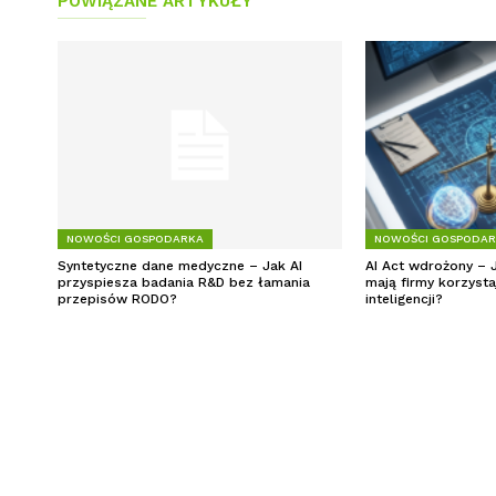
POWIĄZANE ARTYKUŁY
NOWOŚCI GOSPODARKA
NOWOŚCI GOSPODA
Syntetyczne dane medyczne – Jak AI
AI Act wdrożony – 
przyspiesza badania R&D bez łamania
mają firmy korzysta
przepisów RODO?
inteligencji?