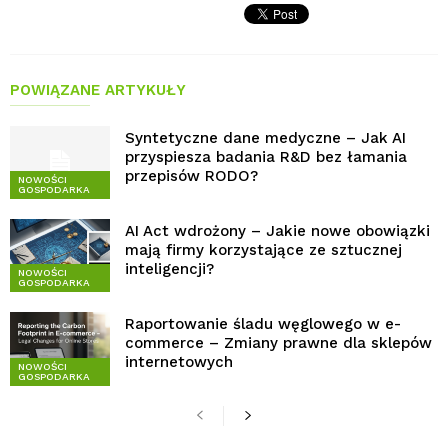
POWIĄZANE ARTYKUŁY
Syntetyczne dane medyczne – Jak AI
przyspiesza badania R&D bez łamania
przepisów RODO?
NOWOŚCI
GOSPODARKA
AI Act wdrożony – Jakie nowe obowiązki
mają firmy korzystające ze sztucznej
inteligencji?
NOWOŚCI
GOSPODARKA
Raportowanie śladu węglowego w e-
commerce – Zmiany prawne dla sklepów
internetowych
NOWOŚCI
GOSPODARKA