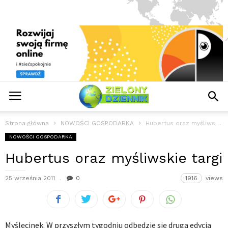
Strona główna
NOWOŚCI GOSPODARKA
Hubertus oraz myśliwskie targi
NOWOŚCI GOSPODARKA
Hubertus oraz myśliwskie targi
25 września 2011
0
1916
views
Myślęcinek. W przyszłym tygodniu odbędzie się druga edycja