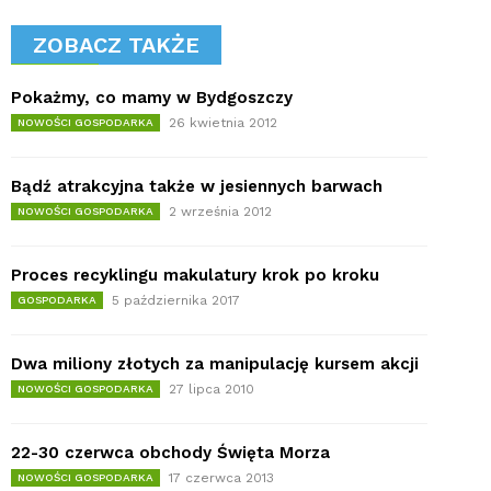
ZOBACZ TAKŻE
Pokażmy, co mamy w Bydgoszczy
26 kwietnia 2012
NOWOŚCI GOSPODARKA
Bądź atrakcyjna także w jesiennych barwach
2 września 2012
NOWOŚCI GOSPODARKA
Proces recyklingu makulatury krok po kroku
5 października 2017
GOSPODARKA
Dwa miliony złotych za manipulację kursem akcji
27 lipca 2010
NOWOŚCI GOSPODARKA
22-30 czerwca obchody Święta Morza
17 czerwca 2013
NOWOŚCI GOSPODARKA