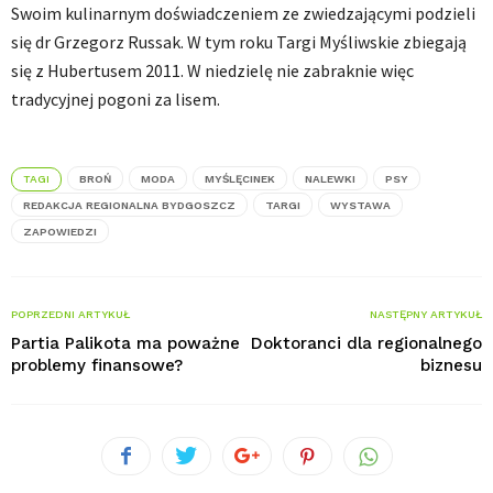
Swoim kulinarnym doświadczeniem ze zwiedzającymi podzieli
się dr Grzegorz Russak. W tym roku Targi Myśliwskie zbiegają
się z Hubertusem 2011. W niedzielę nie zabraknie więc
tradycyjnej pogoni za lisem.
TAGI
BROŃ
MODA
MYŚLĘCINEK
NALEWKI
PSY
REDAKCJA REGIONALNA BYDGOSZCZ
TARGI
WYSTAWA
ZAPOWIEDZI
POPRZEDNI ARTYKUŁ
NASTĘPNY ARTYKUŁ
Partia Palikota ma poważne
Doktoranci dla regionalnego
problemy finansowe?
biznesu