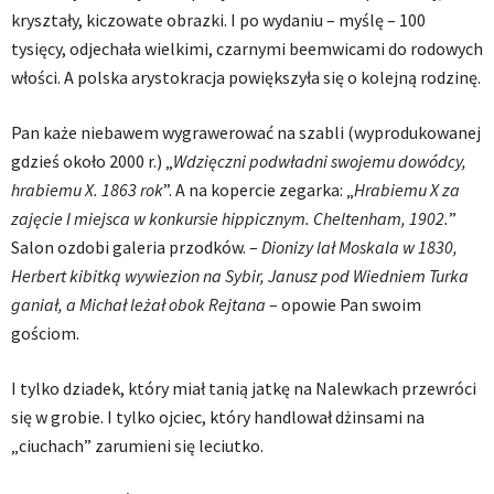
kryształy, kiczowate obrazki. I po wydaniu – myślę – 100
tysięcy, odjechała wielkimi, czarnymi beemwicami do rodowych
włości. A polska arystokracja powiększyła się o kolejną rodzinę.
Pan każe niebawem wygrawerować na szabli (wyprodukowanej
gdzieś około 2000 r.) „
Wdzięczni podwładni swojemu dowódcy,
hrabiemu X. 1863 rok
”. A na kopercie zegarka: „
Hrabiemu X za
zajęcie I miejsca w konkursie hippicznym. Cheltenham, 1902.
”
Salon ozdobi galeria przodków. –
Dionizy lał Moskala w 1830,
Herbert kibitką wywiezion na Sybir, Janusz pod Wiedniem Turka
ganiał, a Michał leżał obok Rejtana
– opowie Pan swoim
gościom.
I tylko dziadek, który miał tanią jatkę na Nalewkach przewróci
się w grobie. I tylko ojciec, który handlował dżinsami na
„ciuchach” zarumieni się leciutko.