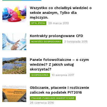
Wszystko co chciałbyś wiedzieć o
seksie analnym, Tylko dla
mężczyzn.
29 marca 2013
STYL ŻYCIA
Kontrakty prolongowane CFD
2 listopada 2015
NOWOŚCI GOSPODARKA
Panele fotowoltaiczne – o czym
wiedzieć? Z jakich usług
skorzystać?
10 sierpnia 2017
GOSPODARKA
Obliczanie, płacenie i rozliczenie
zaliczek na podatek PIT2016
FINANSE-FUNDUSZE INWESTYCYJNE
28 czerwca 2016