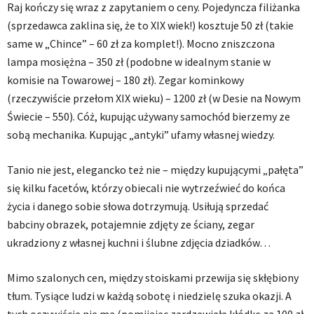
Raj kończy się wraz z zapytaniem o ceny. Pojedyncza filiżanka
(sprzedawca zaklina się, że to XIX wiek!) kosztuje 50 zł (takie
same w „Chince” – 60 zł za komplet!). Mocno zniszczona
lampa mosiężna – 350 zł (podobne w idealnym stanie w
komisie na Towarowej – 180 zł). Zegar kominkowy
(rzeczywiście przełom XIX wieku) – 1200 zł (w Desie na Nowym
Świecie – 550). Cóż, kupując używany samochód bierzemy ze
sobą mechanika. Kupując „antyki” ufamy własnej wiedzy.
Tanio nie jest, elegancko też nie – między kupującymi „pałęta”
się kilku facetów, którzy obiecali nie wytrzeźwieć do końca
życia i danego sobie słowa dotrzymują. Usiłują sprzedać
babciny obrazek, potajemnie zdjęty ze ściany, zegar
ukradziony z własnej kuchni i ślubne zdjęcia dziadków…
Mimo szalonych cen, między stoiskami przewija się skłębiony
tłum. Tysiące ludzi w każdą sobotę i niedzielę szuka okazji. A