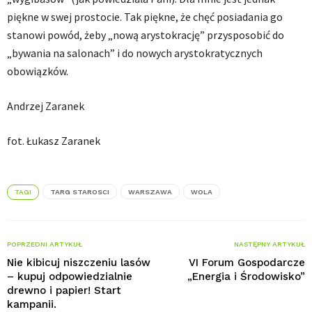
piękne w swej prostocie. Tak piękne, że chęć posiadania go
stanowi powód, żeby „nową arystokrację” przysposobić do
„bywania na salonach” i do nowych arystokratycznych
obowiązków.
Andrzej Zaranek
fot. Łukasz Zaranek
TAGI
TARG STAROSCI
WARSZAWA
WOLA
POPRZEDNI ARTYKUŁ
NASTĘPNY ARTYKUŁ
Nie kibicuj niszczeniu lasów
VI Forum Gospodarcze
– kupuj odpowiedzialnie
„Energia i Środowisko”
drewno i papier! Start
kampanii.