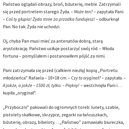
Państwo oglądali obrazy, broń, biżuterię, meble. Zatrzymali
się przed portretem starego Żyda. –
Może ten?
– zapytała Pani.
–
Coś ty głupia! Żyda mnie za przodka fundujesz!
– odburknął
Pan. No tak. Żyda nie uchodzi.
Oj, chyba Pan musi mieć za antenatów dobrą, starą
arystokrację. Państwo usiłuje postarzyć swój ród. – Młoda
fortuna – pomyślałem i postanowiłem pójść za nimi.
Pani zatrzymała się przed (całkiem niezłą) kopią „Portretu
młodzieńca” Rafaela – 10×18 cm. –
Czy to oryginał?
– zapytała. –
A jakże, a jakże – 1500 zł, tylko. – Piękny!
– westchnęła Pani i…
kupiła „oryginał”.
„Przyboczni” pakowali do ogromnych toreb: lunety, szable,
pistolety skałkowe, skrzypce, zegarki na łańcuszkach,
biżuterię, obrazy, bibeloty… „Państwo” zamawiało biureczka,