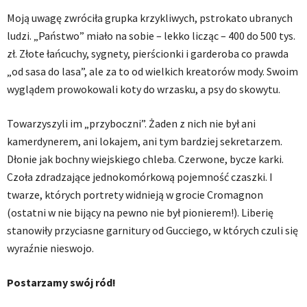
Moją uwagę zwróciła grupka krzykliwych, pstrokato ubranych
ludzi. „Państwo” miało na sobie – lekko licząc – 400 do 500 tys.
zł. Złote łańcuchy, sygnety, pierścionki i garderoba co prawda
„od sasa do lasa”, ale za to od wielkich kreatorów mody. Swoim
wyglądem prowokowali koty do wrzasku, a psy do skowytu.
Towarzyszyli im „przyboczni”. Żaden z nich nie był ani
kamerdynerem, ani lokajem, ani tym bardziej sekretarzem.
Dłonie jak bochny wiejskiego chleba. Czerwone, bycze karki.
Czoła zdradzające jednokomórkową pojemność czaszki. I
twarze, których portrety widnieją w grocie Cromagnon
(ostatni w nie bijący na pewno nie był pionierem!). Liberię
stanowiły przyciasne garnitury od Gucciego, w których czuli się
wyraźnie nieswojo.
Postarzamy swój ród!