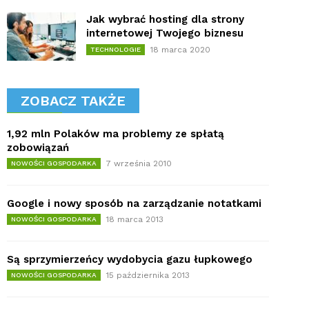
Jak wybrać hosting dla strony
internetowej Twojego biznesu
18 marca 2020
TECHNOLOGIE
ZOBACZ TAKŻE
1,92 mln Polaków ma problemy ze spłatą
zobowiązań
7 września 2010
NOWOŚCI GOSPODARKA
Google i nowy sposób na zarządzanie notatkami
18 marca 2013
NOWOŚCI GOSPODARKA
Są sprzymierzeńcy wydobycia gazu łupkowego
15 października 2013
NOWOŚCI GOSPODARKA