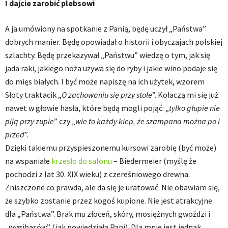
I dajcie zarobić plebsowi
A ja umówiony na spotkanie z Panią, będę uczył „Państwa”
dobrych manier. Będę opowiadał o historii i obyczajach polskiej
szlachty. Będę przekazywał „Państwu” wiedzę o tym, jak się
jada raki, jakiego noża używa się do ryby i jakie wino podaje się
do mięs białych. I być może napiszę na ich użytek, wzorem
Słoty traktacik „
O zachowaniu się przy stole
”. Kołaczą mi się już
nawet w głowie hasła, które będą mogli pojąć: „
tylko głupie nie
piją przy zupie
” czy „
wie to każdy kiep, że szampana można po i
przed
”.
Dzięki takiemu przyspieszonemu kursowi zarobię (być może)
na wspaniałe
krzesło do salonu
– Biedermeier (myślę że
pochodzi z lat 30. XIX wieku) z czereśniowego drewna.
Zniszczone co prawda, ale da się je uratować. Nie obawiam się,
że szybko zostanie przez kogoś kupione. Nie jest atrakcyjne
dla „Państwa”. Brak mu złoceń, skóry, mosiężnych gwoździ i
„wygibasów” (jak powiedziała Pani). Dla mnie jest jednak