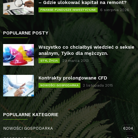
– Gdzie ulokować kapitał na remont?
6 sierpnia 2026
FINANSE-FUNDUSZE INWESTYCYJNE
POPULARNE POSTY
Wszystko co chciałbyś wiedzieć o seksie
analnym, Tylko dla mężczyzn.
29 marca 2013
STYL ŻYCIA
Kontrakty prolongowane CFD
2 listopada 2015
NOWOŚCI GOSPODARKA
POPULARNE KATEGORIE
NOWOŚCI GOSPODARKA
6204