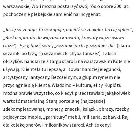
warszawskiej Woli można postarzyć swój ród o dobre 300 lat;
pochodzenie plebejskie zamienić na indygenat.
„
Tu się sprzedaje, tu się kupuje, odejdź szczeniaku, bo cię opluję
”,
„R
uska aparata do wiązania krawata, krawaty wiąże usuwa
ciąże
”, „
Pyzy, flaki, seta
”, „
Sezamki po trzy, sezameczki
” (skoro
sezamki po trzy, to sezameczki chyba tańsze?). Takich
okrzyków handlarze z targu staroci na warszawskim Kole nie
używają. Klientela tu lepsza, a i towar bardziej elegancki,
artystyczny i antyczny. Bezczelnym, a głupim rymem nie
przyciągnie się klienta. Wiadomo – kultura, elity. Kupić tu
można prawie wszystko, co kiedyś przedstawiało jakąkolwiek
wartość materialną. Starą porcelanę (najczęściej
zdekompletowaną), monety, znaczki, książki, obrazy, rzeźby,
pojedyncze meble, „garnitury” mebli, militaria, zabawki. Raj
dla kolekcjonerów i miłośników staroci. Ach te ceny!