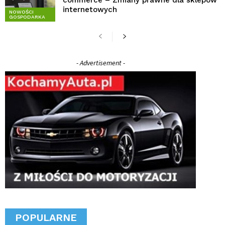
commerce – Zmiany prawne dla sklepów
internetowych
NOWOŚCI
GOSPODARKA
- Advertisement -
POPULARNE