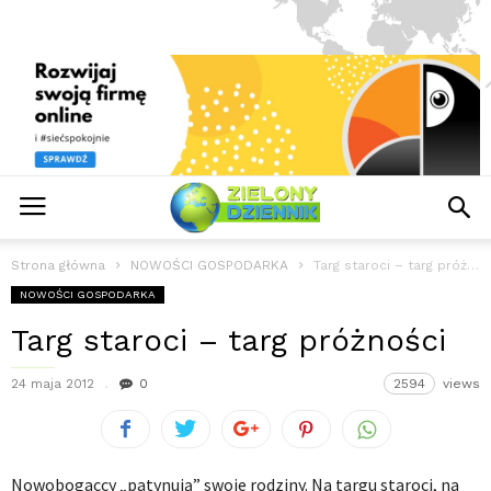
Strona główna
NOWOŚCI GOSPODARKA
Targ staroci – targ próżności
NOWOŚCI GOSPODARKA
Targ staroci – targ próżności
24 maja 2012
0
2594
views
Nowobogaccy „patynują” swoje rodziny. Na targu staroci, na