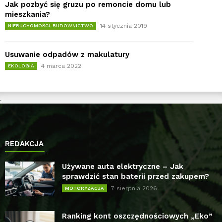
Jak pozbyć się gruzu po remoncie domu lub
mieszkania?
14 stycznia 2019
NIERUCHOMOŚCI-BUDOWNICTWO
Usuwanie odpadów z makulatury
4 marca 2022
EKOLOGIA
REDAKCJA
Używane auta elektryczne – Jak
sprawdzić stan baterii przed zakupem?
7 sierpnia 2026
MOTORYZACJA
Ranking kont oszczędnościowych „Eko”