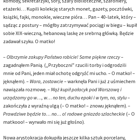
komody, sekretarzyki, sofy, szafy biblioteczne, szafoniery,
etażerki… Kupili kolekcję starych monet, gazety, pocztówki,
książki, fajki, monokle, wieczne pióra… Pan – 40-latek, który –
sądząc z postury – mógłby zatrzymywać pociągi w biegu – kupił
sobie XIX-wieczną, hebanową laskę ze srebrną główką. Będzie
zadawał szyku. O matko!
–
Olbrzymie zakupy Państwo robicie! Same piękne rzeczy
–
zagadnąłem Panią. („Przyboczni” rzucili torby i odgrodzili
mnie od Pani, jeden miał ochotę odgryźć mi ucho. – O matko! –
jęknąłem). –
Wara, zostawcie
– warknęła Pani i już z uśmiechem
nawiązała rozmowę. –
Mąż kupił pałacyk pod Warszawą i
urządzamy go w…, w… no ten, duchu epoki i w tym, no, stylu
–
zakończyła z wyraźną ulgą (– O matko! – znowu jęknąłem). –
Prawdziwe będzie to… no… o! rodowe gniazdo szlacheckie
(– O
matkooo! – wyrwało mi się już głośno).
Nowa arystokracja dokupiła jeszcze kilka sztuk porcelany,