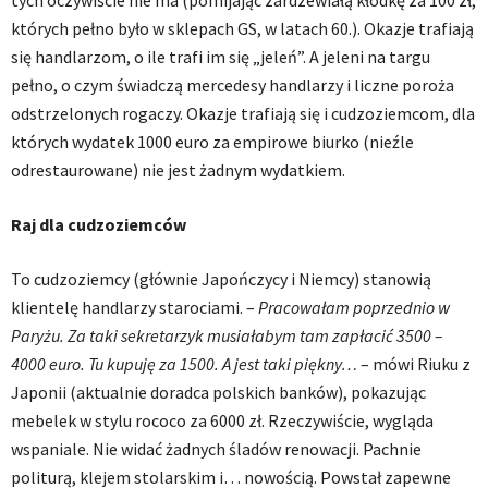
tych oczywiście nie ma (pomijając zardzewiałą kłódkę za 100 zł,
których pełno było w sklepach GS, w latach 60.). Okazje trafiają
się handlarzom, o ile trafi im się „jeleń”. A jeleni na targu
pełno, o czym świadczą mercedesy handlarzy i liczne poroża
odstrzelonych rogaczy. Okazje trafiają się i cudzoziemcom, dla
których wydatek 1000 euro za empirowe biurko (nieźle
odrestaurowane) nie jest żadnym wydatkiem.
Raj dla cudzoziemców
To cudzoziemcy (głównie Japończycy i Niemcy) stanowią
klientelę handlarzy starociami. –
Pracowałam poprzednio w
Paryżu. Za taki sekretarzyk musiałabym tam zapłacić 3500 –
4000 euro. Tu kupuję za 1500. A jest taki piękny…
– mówi Riuku z
Japonii (aktualnie doradca polskich banków), pokazując
mebelek w stylu rococo za 6000 zł. Rzeczywiście, wygląda
wspaniale. Nie widać żadnych śladów renowacji. Pachnie
politurą, klejem stolarskim i… nowością. Powstał zapewne