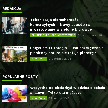
REDAKCJA
Tokenizacja nieruchomości
komercyjnych – Nowy sposób na
inwestowanie w zielone biurowce
10 sierpnia 2026
FINANSE-FUNDUSZE INWESTYCYJNE
Frugalizm i Ekologia – Jak oszczędzanie
pieniędzy naturalnie ratuje planetę?
9 sierpnia 2026
STYL ŻYCIA
POPULARNE POSTY
Wszystko co chciałbyś wiedzieć o seksie
analnym, Tylko dla mężczyzn.
29 marca 2013
STYL ŻYCIA