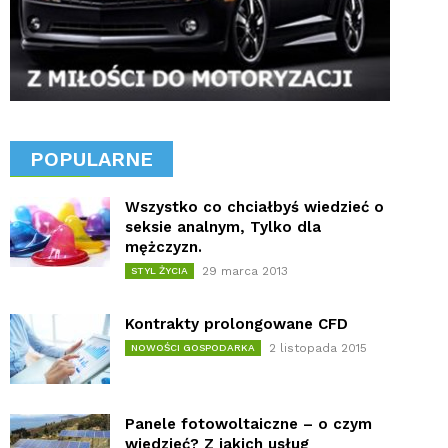
POPULARNE
Wszystko co chciałbyś wiedzieć o
seksie analnym, Tylko dla
mężczyzn.
29 marca 2013
STYL ŻYCIA
Kontrakty prolongowane CFD
2 listopada 2015
NOWOŚCI GOSPODARKA
Panele fotowoltaiczne – o czym
wiedzieć? Z jakich usług