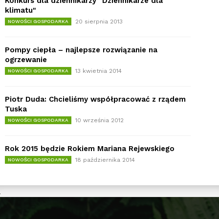
Konkurs dla dziennikarzy "Dziennikarze dla
klimatu"
20 sierpnia 2013
NOWOŚCI GOSPODARKA
Pompy ciepła – najlepsze rozwiązanie na
ogrzewanie
13 kwietnia 2014
NOWOŚCI GOSPODARKA
Piotr Duda: Chcieliśmy współpracować z rządem
Tuska
10 września 2012
NOWOŚCI GOSPODARKA
Rok 2015 będzie Rokiem Mariana Rejewskiego
18 października 2014
NOWOŚCI GOSPODARKA