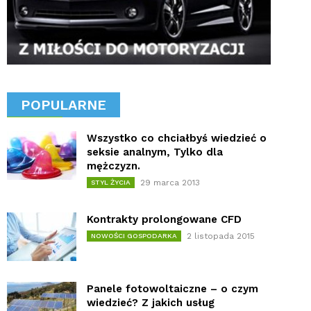
POPULARNE
Wszystko co chciałbyś wiedzieć o
seksie analnym, Tylko dla
mężczyzn.
29 marca 2013
STYL ŻYCIA
Kontrakty prolongowane CFD
2 listopada 2015
NOWOŚCI GOSPODARKA
Panele fotowoltaiczne – o czym
wiedzieć? Z jakich usług