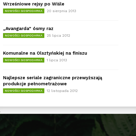
Wrześniowe rejsy po Wiśle
20 sierpnia 2013
NOWOŚCI GOSPODARKA
„Avangarda” ósmy raz
25 lipca 2012
NOWOŚCI GOSPODARKA
Komunalne na Olsztyńskiej na finiszu
1 lipca 2013
NOWOŚCI GOSPODARKA
Najlepsze seriale zagraniczne przewyższają
produkcje pełnometrażowe
12 listopada 2012
NOWOŚCI GOSPODARKA