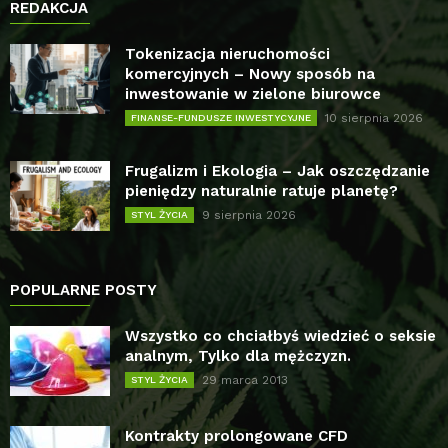
REDAKCJA
Tokenizacja nieruchomości
komercyjnych – Nowy sposób na
inwestowanie w zielone biurowce
10 sierpnia 2026
FINANSE-FUNDUSZE INWESTYCYJNE
Frugalizm i Ekologia – Jak oszczędzanie
pieniędzy naturalnie ratuje planetę?
9 sierpnia 2026
STYL ŻYCIA
POPULARNE POSTY
Wszystko co chciałbyś wiedzieć o seksie
analnym, Tylko dla mężczyzn.
29 marca 2013
STYL ŻYCIA
Kontrakty prolongowane CFD