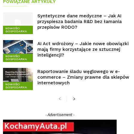
POWIĄZANE ARTYKUŁY
Syntetyczne dane medyczne – Jak AI
przyspiesza badania R&D bez łamania
przepisów RODO?
NOWOŚCI
GOSPODARKA
AI Act wdrożony – Jakie nowe obowiązki
mają firmy korzystające ze sztucznej
inteligencji?
NOWOŚCI
GOSPODARKA
Raportowanie śladu węglowego w e-
commerce – Zmiany prawne dla sklepów
internetowych
NOWOŚCI
GOSPODARKA
- Advertisement -