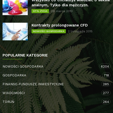
Wszystko co chciałbyś wiedzieć o seksie
analnym, Tylko dla mężczyzn.
29 marca 2013
STYL ŻYCIA
Kontrakty prolongowane CFD
2 listopada 2015
NOWOŚCI GOSPODARKA
POPULARNE KATEGORIE
NOWOŚCI GOSPODARKA
6204
GOSPODARKA
718
FINANSE-FUNDUSZE INWESTYCYJNE
285
WIADOMOŚCI
277
TORUŃ
264