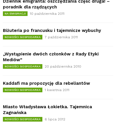
Dziennik emigranta: oszczędzania część druga! –
poradnik dla rządzących
10 października 2011
NA EMIGRACJI
Biżuteria po francusku i tajemnicze wybuchy
7 października 2011
NOWOŚCI GOSPODARKA
„Wystąpienie dwóch członków z Rady Etyki
Mediów”
20 października 2010
NOWOŚCI GOSPODARKA
Kaddafi ma propozycję dla rebeliantów
1 kwietnia 2011
NOWOŚCI GOSPODARKA
Miasto Władysława Łokietka. Tajemnica
Zagnańska
6 lipca 2012
NOWOŚCI GOSPODARKA