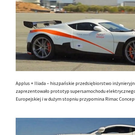
Applus + Iliada – hiszpańskie przedsiębiorstwo inżynieryjn
zaprezentowało prototyp supersamochodu elektrycznego –
Europejskiej i w dużym stopniu przypomina Rimac Concept