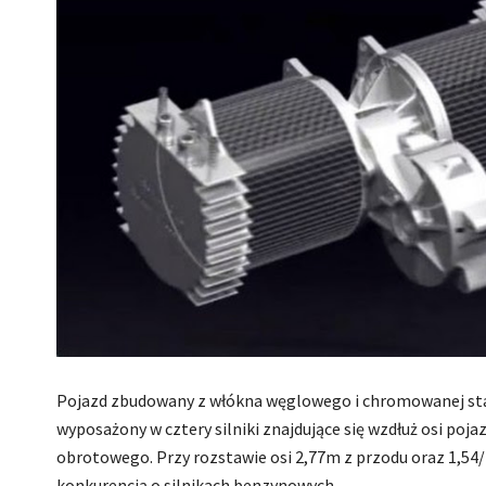
Pojazd zbudowany z włókna węglowego i chromowanej stali
wyposażony w cztery silniki znajdujące się wzdłuż osi p
obrotowego. Przy rozstawie osi 2,77m z przodu oraz 1,5
konkurencją o silnikach benzynowych.