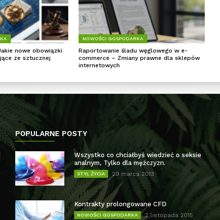
RKA
NOWOŚCI GOSPODARKA
Jakie nowe obowiązki
Raportowanie śladu węglowego w e-
jące ze sztucznej
commerce – Zmiany prawne dla sklepów
internetowych
POPULARNE POSTY
Wszystko co chciałbyś wiedzieć o seksie
analnym, Tylko dla mężczyzn.
29 marca 2013
STYL ŻYCIA
Kontrakty prolongowane CFD
2 listopada 2015
NOWOŚCI GOSPODARKA