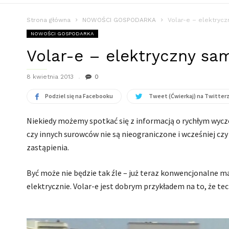
Strona główna
NOWOŚCI GOSPODARKA
Volar-e – elektryc
NOWOŚCI GOSPODARKA
Volar-e – elektryczny s
8 kwietnia 2013
0
Podziel się na Facebooku
Tweet (Ćwierkaj) na Twitter
Niekiedy możemy spotkać się z informacją o rychłym wycz
czy innych surowców nie są nieograniczone i wcześniej czy
zastąpienia.
Być może nie będzie tak źle – już teraz konwencjonalne 
elektrycznie. Volar-e jest dobrym przykładem na to, że 