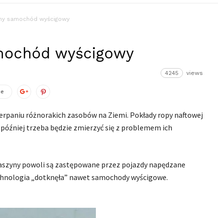
zny samochód wyścigowy
amochód wyścigowy
4245
views
ze
erpaniu różnorakich zasobów na Ziemi. Pokłady ropy naftowej
 później trzeba będzie zmierzyć się z problemem ich
maszyny powoli są zastępowane przez pojazdy napędzane
technologia „dotknęła” nawet samochody wyścigowe.