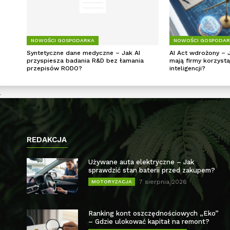
NOWOŚCI GOSPODARKA
NOWOŚCI GOSPODA
Syntetyczne dane medyczne – Jak AI
AI Act wdrożony – 
przyspiesza badania R&D bez łamania
mają firmy korzysta
przepisów RODO?
inteligencji?
REDAKCJA
Używane auta elektryczne – Jak
sprawdzić stan baterii przed zakupem?
7 sierpnia 2026
MOTORYZACJA
Ranking kont oszczędnościowych „Eko”
– Gdzie ulokować kapitał na remont?