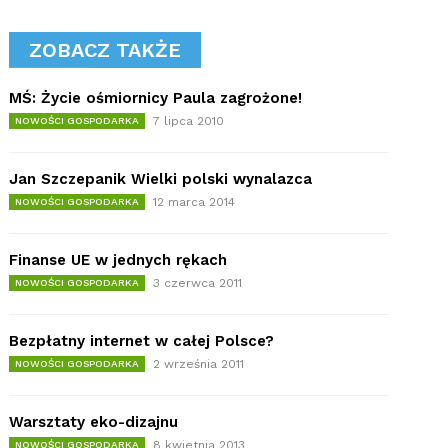
ZOBACZ TAKŻE
MŚ: Życie ośmiornicy Paula zagrożone!
7 lipca 2010
NOWOŚCI GOSPODARKA
Jan Szczepanik Wielki polski wynalazca
12 marca 2014
NOWOŚCI GOSPODARKA
Finanse UE w jednych rękach
3 czerwca 2011
NOWOŚCI GOSPODARKA
Bezpłatny internet w całej Polsce?
2 września 2011
NOWOŚCI GOSPODARKA
Warsztaty eko-dizajnu
8 kwietnia 2013
NOWOŚCI GOSPODARKA