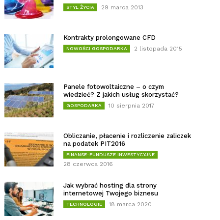
29 marca 2013
STYL ŻYCIA
Kontrakty prolongowane CFD
2 listopada 2015
NOWOŚCI GOSPODARKA
Panele fotowoltaiczne – o czym
wiedzieć? Z jakich usług skorzystać?
10 sierpnia 2017
GOSPODARKA
Obliczanie, płacenie i rozliczenie zaliczek
na podatek PIT2016
FINANSE-FUNDUSZE INWESTYCYJNE
28 czerwca 2016
Jak wybrać hosting dla strony
internetowej Twojego biznesu
18 marca 2020
TECHNOLOGIE