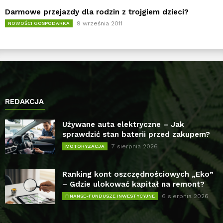
Darmowe przejazdy dla rodzin z trojgiem dzieci?
9 września 2011
NOWOŚCI GOSPODARKA
REDAKCJA
Używane auta elektryczne – Jak
sprawdzić stan baterii przed zakupem?
7 sierpnia 2026
MOTORYZACJA
Ranking kont oszczędnościowych „Eko”
– Gdzie ulokować kapitał na remont?
6 sierpnia 2026
FINANSE-FUNDUSZE INWESTYCYJNE