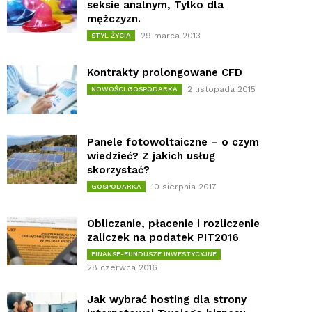
seksie analnym, Tylko dla
mężczyzn.
29 marca 2013
STYL ŻYCIA
Kontrakty prolongowane CFD
2 listopada 2015
NOWOŚCI GOSPODARKA
Panele fotowoltaiczne – o czym
wiedzieć? Z jakich usług
skorzystać?
10 sierpnia 2017
GOSPODARKA
Obliczanie, płacenie i rozliczenie
zaliczek na podatek PIT2016
FINANSE-FUNDUSZE INWESTYCYJNE
28 czerwca 2016
Jak wybrać hosting dla strony