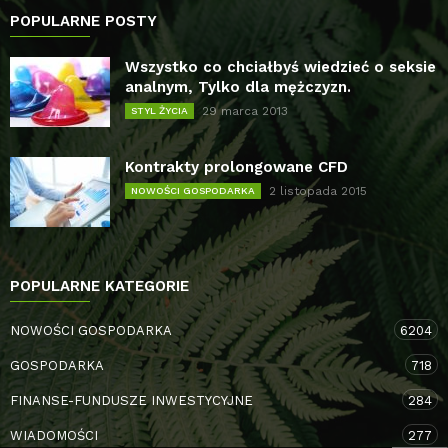
POPULARNE POSTY
Wszystko co chciałbyś wiedzieć o seksie
analnym, Tylko dla mężczyzn.
29 marca 2013
STYL ŻYCIA
Kontrakty prolongowane CFD
2 listopada 2015
NOWOŚCI GOSPODARKA
POPULARNE KATEGORIE
NOWOŚCI GOSPODARKA
6204
GOSPODARKA
718
FINANSE-FUNDUSZE INWESTYCYJNE
284
WIADOMOŚCI
277