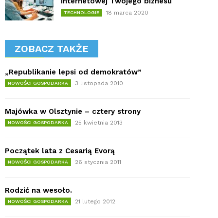
internetowej Twojego biznesu
18 marca 2020
TECHNOLOGIE
ZOBACZ TAKŻE
„Republikanie lepsi od demokratów”
3 listopada 2010
NOWOŚCI GOSPODARKA
Majówka w Olsztynie – cztery strony
25 kwietnia 2013
NOWOŚCI GOSPODARKA
Początek lata z Cesarią Evorą
26 stycznia 2011
NOWOŚCI GOSPODARKA
Rodzić na wesoło.
21 lutego 2012
NOWOŚCI GOSPODARKA