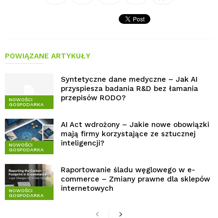
POWIĄZANE ARTYKUŁY
Syntetyczne dane medyczne – Jak AI
przyspiesza badania R&D bez łamania
przepisów RODO?
NOWOŚCI
GOSPODARKA
AI Act wdrożony – Jakie nowe obowiązki
mają firmy korzystające ze sztucznej
inteligencji?
NOWOŚCI
GOSPODARKA
Raportowanie śladu węglowego w e-
commerce – Zmiany prawne dla sklepów
internetowych
NOWOŚCI
GOSPODARKA