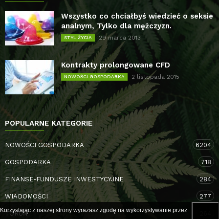
Wszystko co chciałbyś wiedzieć o seksie
analnym, Tylko dla mężczyzn.
29 marca 2013
STYL ŻYCIA
Kontrakty prolongowane CFD
2 listopada 2015
NOWOŚCI GOSPODARKA
POPULARNE KATEGORIE
NOWOŚCI GOSPODARKA
6204
GOSPODARKA
718
FINANSE-FUNDUSZE INWESTYCYJNE
284
WIADOMOŚCI
277
Korzystając z naszej strony wyrażasz zgodę na wykorzystywanie przez
TORUŃ
264