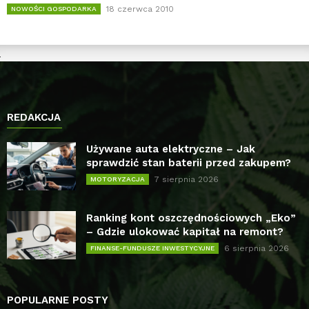
18 czerwca 2010
NOWOŚCI GOSPODARKA
REDAKCJA
Używane auta elektryczne – Jak
sprawdzić stan baterii przed zakupem?
7 sierpnia 2026
MOTORYZACJA
Ranking kont oszczędnościowych „Eko”
– Gdzie ulokować kapitał na remont?
6 sierpnia 2026
FINANSE-FUNDUSZE INWESTYCYJNE
POPULARNE POSTY