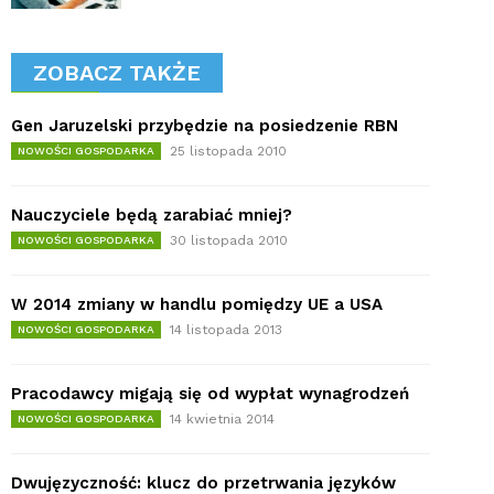
ZOBACZ TAKŻE
Gen Jaruzelski przybędzie na posiedzenie RBN
25 listopada 2010
NOWOŚCI GOSPODARKA
Nauczyciele będą zarabiać mniej?
30 listopada 2010
NOWOŚCI GOSPODARKA
W 2014 zmiany w handlu pomiędzy UE a USA
14 listopada 2013
NOWOŚCI GOSPODARKA
Pracodawcy migają się od wypłat wynagrodzeń
14 kwietnia 2014
NOWOŚCI GOSPODARKA
Dwujęzyczność: klucz do przetrwania języków