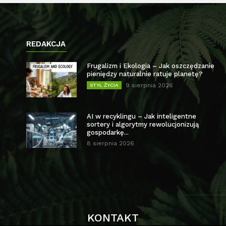
REDAKCJA
Frugalizm i Ekologia – Jak oszczędzanie
pieniędzy naturalnie ratuje planetę?
9 sierpnia 2026
STYL ŻYCIA
AI w recyklingu – Jak inteligentne
sortery i algorytmy rewolucjonizują
gospodarkę...
8 sierpnia 2026
KONTAKT