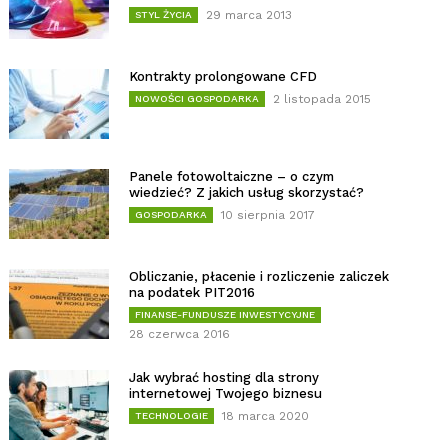
29 marca 2013
STYL ŻYCIA
Kontrakty prolongowane CFD
2 listopada 2015
NOWOŚCI GOSPODARKA
Panele fotowoltaiczne – o czym
wiedzieć? Z jakich usług skorzystać?
10 sierpnia 2017
GOSPODARKA
Obliczanie, płacenie i rozliczenie zaliczek
na podatek PIT2016
FINANSE-FUNDUSZE INWESTYCYJNE
28 czerwca 2016
Jak wybrać hosting dla strony
internetowej Twojego biznesu
18 marca 2020
TECHNOLOGIE