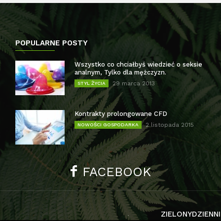
POPULARNE POSTY
Wszystko co chciałbyś wiedzieć o seksie
analnym, Tylko dla mężczyzn.
29 marca 2013
STYL ŻYCIA
Kontrakty prolongowane CFD
2 listopada 2015
NOWOŚCI GOSPODARKA
FACEBOOK
ZIELONYDZIENNI