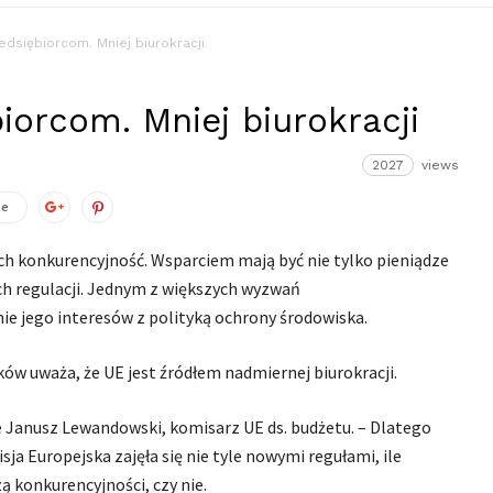
dsiębiorcom. Mniej biurokracji
orcom. Mniej biurokracji
2027
views
ze
h konkurencyjność. Wsparciem mają być nie tylko pieniądze
ych regulacji. Jednym z większych wyzwań
ie jego interesów z polityką ochrony środowiska.
ów uważa, że UE jest źródłem nadmiernej biurokracji.
 Janusz Lewandowski, komisarz UE ds. budżetu. – Dlatego
ja Europejska zajęła się nie tyle nowymi regułami, ile
ą konkurencyjności, czy nie.