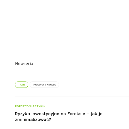
Newseria
TAGI
PRAWO I FIRMA
POPRZEDNI ARTYKUŁ
Ryzyko inwestycyjne na Foreksie – jak je
zminimalizować?