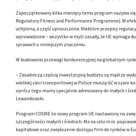
Zapoczątkowany kilka miesięcy temu program nazywa się R
Regulatory Fitness and Performance Programme). W efekcie
uchylona, a część uproszczona. Niektóre przepisy regulacy
wprowadzone – wszystko w myśl zasady, że UE wymaga duż
sprawach o mniejszym znaczeniu.
W budowaniu przewagi konkurencyjnej na globalnym rynku
– Zasadniczą częścią inwestycyjną budżetu są mądrze wyda
wielkiej sieci transportowej w Polsce muszą iść w szare k
oprócz tego mamy specjalnie adresowany do małych i śr
Lewandowski.
Program COSME to nowy program UE nastawiony na zwiększ
szczególności małych i średnich. Ma na celu m.in. popraw
kapitałowe oraz zwiększenie dostępu firm do rynków w Euro