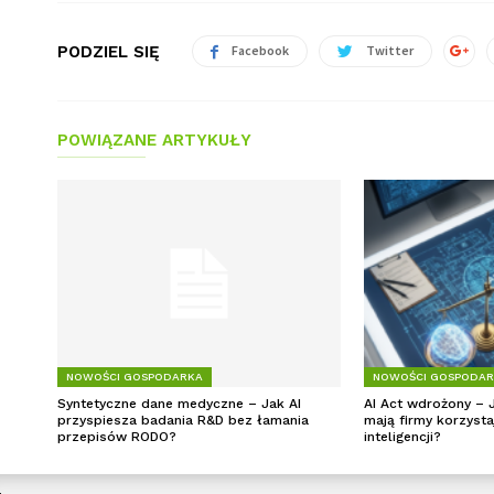
PODZIEL SIĘ
Facebook
Twitter
POWIĄZANE ARTYKUŁY
NOWOŚCI GOSPODARKA
NOWOŚCI GOSPODA
Syntetyczne dane medyczne – Jak AI
AI Act wdrożony – 
przyspiesza badania R&D bez łamania
mają firmy korzysta
przepisów RODO?
inteligencji?