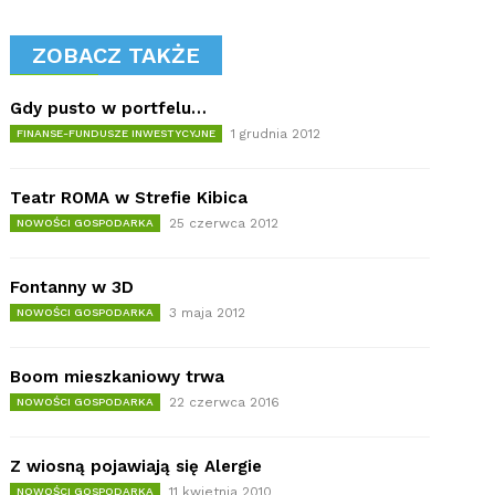
ZOBACZ TAKŻE
Gdy pusto w portfelu…
1 grudnia 2012
FINANSE-FUNDUSZE INWESTYCYJNE
Teatr ROMA w Strefie Kibica
25 czerwca 2012
NOWOŚCI GOSPODARKA
Fontanny w 3D
3 maja 2012
NOWOŚCI GOSPODARKA
Boom mieszkaniowy trwa
22 czerwca 2016
NOWOŚCI GOSPODARKA
Z wiosną pojawiają się Alergie
11 kwietnia 2010
NOWOŚCI GOSPODARKA