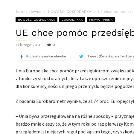
Strona główna
NOWOŚCI GOSPODARKA
UE chce pomóc prze
NOWOŚCI GOSPODARKA
GOSPODARKA
PRAWO I FIRMA
UE chce pomóc przedsiębi
13 lutego 2014
0
Podziel się na Facebooku
Tweet (Ćwierkaj) na Twitter
Unia Europejska chce pomóc przedsiębiorcom zwiększać ic
z funduszy strukturalnych, lecz także uproszczenie unijn
dla konkurencyjności unijnego przemysłu będzie pogodzen
Z badania Eurobarometr wynika, że aż 74 proc. Europejczyk
– Unia bywa przeregulowana na różne sposoby – przyznaje
bardzo mnie cieszy to, że w tym roku po raz pierwszy Komis
przeglądem istniejących reguł pod kątem tego, czy szkodz