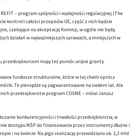
EFIT – program spójności i wydajności regulacyjnej (The
 kontroli całości przepisów UE, część z nich będzie
jne, czekające na akceptację Komisji, w ogóle nie będą
ych działań w najważniejszych sprawach, a mniejszych w
 przedsiębiorcom mają też pomóc unijne granty.
wane fundusze strukturalne, które w tej chwili oprócz
omórki. Te pieniądze są zagwarantowane na siedem lat. Ale
ednich przedsiębiorstw program COSME – mówi Janusz
anie konkurencyjności i trwałości przedsiębiorstw, w
ienie dostępu MŚP do finansowania przez instrumenty dłużne i
pie i na świecie. Na jego realizację przewidziano ok. 2,3 mld