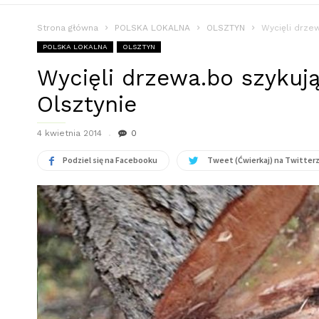
Strona główna
POLSKA LOKALNA
OLSZTYN
Wycięli drze
POLSKA LOKALNA
OLSZTYN
Wycięli drzewa.bo szykuj
Olsztynie
4 kwietnia 2014
0
Podziel się na Facebooku
Tweet (Ćwierkaj) na Twitter