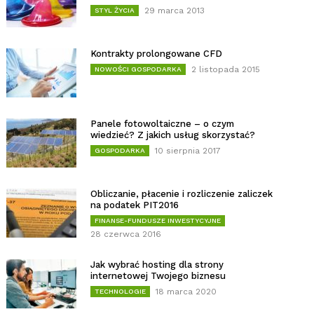
29 marca 2013
STYL ŻYCIA
Kontrakty prolongowane CFD
2 listopada 2015
NOWOŚCI GOSPODARKA
Panele fotowoltaiczne – o czym
wiedzieć? Z jakich usług skorzystać?
10 sierpnia 2017
GOSPODARKA
Obliczanie, płacenie i rozliczenie zaliczek
na podatek PIT2016
FINANSE-FUNDUSZE INWESTYCYJNE
28 czerwca 2016
Jak wybrać hosting dla strony
internetowej Twojego biznesu
18 marca 2020
TECHNOLOGIE