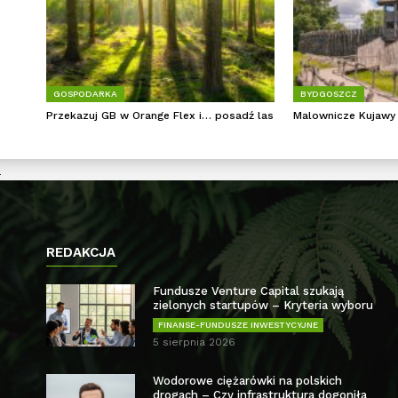
GOSPODARKA
BYDGOSZCZ
Przekazuj GB w Orange Flex i… posadź las
Malownicze Kujawy
REDAKCJA
Fundusze Venture Capital szukają
zielonych startupów – Kryteria wyboru
FINANSE-FUNDUSZE INWESTYCYJNE
5 sierpnia 2026
Wodorowe ciężarówki na polskich
drogach – Czy infrastruktura dogoniła