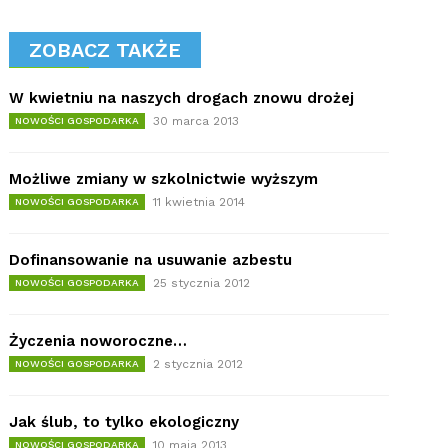
ZOBACZ TAKŻE
W kwietniu na naszych drogach znowu drożej
30 marca 2013
NOWOŚCI GOSPODARKA
Możliwe zmiany w szkolnictwie wyższym
11 kwietnia 2014
NOWOŚCI GOSPODARKA
Dofinansowanie na usuwanie azbestu
25 stycznia 2012
NOWOŚCI GOSPODARKA
Życzenia noworoczne…
2 stycznia 2012
NOWOŚCI GOSPODARKA
Jak ślub, to tylko ekologiczny
10 maja 2013
NOWOŚCI GOSPODARKA