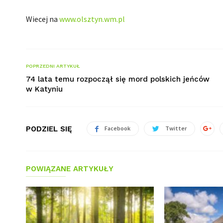
Wiecej na
www.olsztyn.wm.pl
POPRZEDNI ARTYKUŁ
74 lata temu rozpoczął się mord polskich jeńców
w Katyniu
PODZIEL SIĘ
Facebook
Twitter
POWIĄZANE ARTYKUŁY