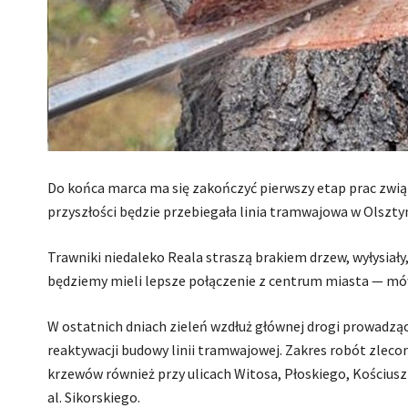
Do końca marca ma się zakończyć pierwszy etap prac związ
przyszłości będzie przebiegała linia tramwajowa w Olsztyn
Trawniki niedaleko Reala straszą brakiem drzew, wyłysiały
będziemy mieli lepsze połączenie z centrum miasta — mów
W ostatnich dniach zieleń wzdłuż głównej drogi prowadzą
reaktywacji budowy linii tramwajowej. Zakres robót zleco
krzewów również przy ulicach Witosa, Płoskiego, Kościusz
al. Sikorskiego.