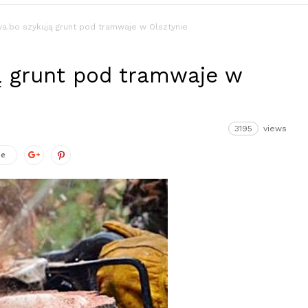
wa.bo szykują grunt pod tramwaje w Olsztynie
ą grunt pod tramwaje w
3195
views
ze