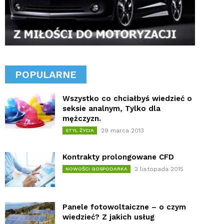
POPULARNE
Wszystko co chciałbyś wiedzieć o
seksie analnym, Tylko dla
mężczyzn.
29 marca 2013
STYL ŻYCIA
Kontrakty prolongowane CFD
2 listopada 2015
NOWOŚCI GOSPODARKA
Panele fotowoltaiczne – o czym
wiedzieć? Z jakich usług