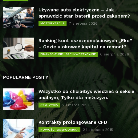
Używane auta elektryczne – Jak
sprawdzić stan baterii przed zakupem?
7 sierpnia 2026
MOTORYZACJA
Ranking kont oszczędnościowych „Eko”
– Gdzie ulokować kapitał na remont?
6 sierpnia 2026
FINANSE-FUNDUSZE INWESTYCYJNE
POPULARNE POSTY
Wszystko co chciałbyś wiedzieć o seksie
analnym, Tylko dla mężczyzn.
29 marca 2013
STYL ŻYCIA
Kontrakty prolongowane CFD
2 listopada 2015
NOWOŚCI GOSPODARKA