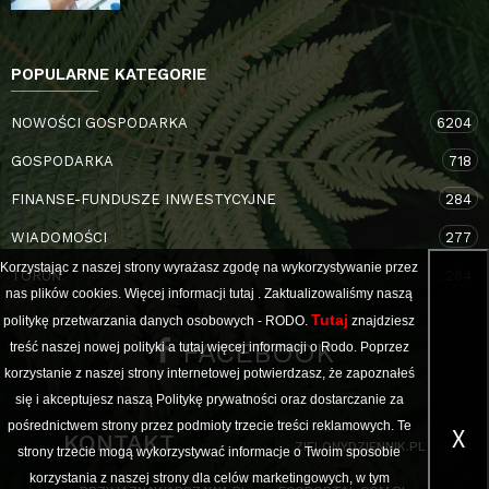
POPULARNE KATEGORIE
NOWOŚCI GOSPODARKA
6204
GOSPODARKA
718
FINANSE-FUNDUSZE INWESTYCYJNE
284
WIADOMOŚCI
277
Korzystając z naszej strony wyrażasz zgodę na wykorzystywanie przez
TORUŃ
264
nas plików cookies. Więcej informacji
tutaj
. Zaktualizowaliśmy naszą
Tutaj
politykę przetwarzania danych osobowych - RODO.
znajdziesz
FACEBOOK
treść naszej nowej polityki a
tutaj
więcej informacji o Rodo. Poprzez
korzystanie z naszej strony internetowej potwierdzasz, że zapoznałeś
się i akceptujesz naszą Politykę prywatności oraz dostarczanie za
pośrednictwem strony przez podmioty trzecie treści reklamowych. Te
X
KONTAKT
ZIELONYDZIENNIK.PL
strony trzecie mogą wykorzystywać informacje o Twoim sposobie
korzystania z naszej strony dla celów marketingowych, w tym