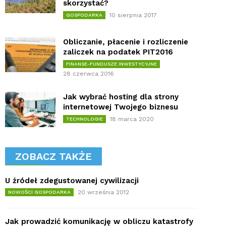
skorzystać?
10 sierpnia 2017
GOSPODARKA
Obliczanie, płacenie i rozliczenie
zaliczek na podatek PIT2016
FINANSE-FUNDUSZE INWESTYCYJNE
28 czerwca 2016
Jak wybrać hosting dla strony
internetowej Twojego biznesu
18 marca 2020
TECHNOLOGIE
ZOBACZ TAKŻE
U źródeł zdegustowanej cywilizacji
20 września 2012
NOWOŚCI GOSPODARKA
Jak prowadzić komunikację w obliczu katastrofy