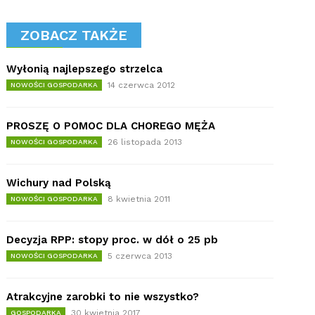
ZOBACZ TAKŻE
Wyłonią najlepszego strzelca
14 czerwca 2012
NOWOŚCI GOSPODARKA
PROSZĘ O POMOC DLA CHOREGO MĘŻA
26 listopada 2013
NOWOŚCI GOSPODARKA
Wichury nad Polską
8 kwietnia 2011
NOWOŚCI GOSPODARKA
Decyzja RPP: stopy proc. w dół o 25 pb
5 czerwca 2013
NOWOŚCI GOSPODARKA
Atrakcyjne zarobki to nie wszystko?
30 kwietnia 2017
GOSPODARKA