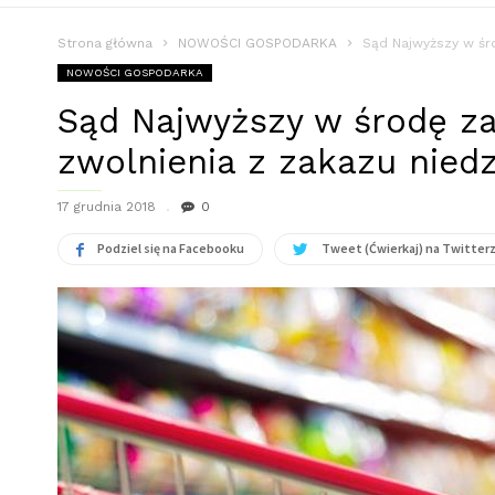
Strona główna
NOWOŚCI GOSPODARKA
Sąd Najwyższy w śro
NOWOŚCI GOSPODARKA
Sąd Najwyższy w środę za
zwolnienia z zakazu nied
17 grudnia 2018
0
Podziel się na Facebooku
Tweet (Ćwierkaj) na Twitter