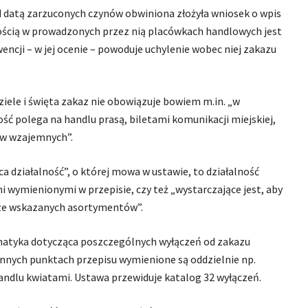
d datą zarzuconych czynów obwiniona złożyła wniosek o wpis
nością w prowadzonych przez nią placówkach handlowych jest
ncji – w jej ocenie – powoduje uchylenie wobec niej zakazu
iele i święta zakaz nie obowiązuje bowiem m.in. „w
ć polega na handlu prasą, biletami komunikacji miejskiej,
ów wzajemnych”.
ca działalność”, o której mowa w ustawie, to działalność
 wymienionymi w przepisie, czy też „wystarczające jest, aby
 ze wskazanych asortymentów”.
matyka dotycząca poszczególnych wyłączeń od zakazu
 innych punktach przepisu wymienione są oddzielnie np.
andlu kwiatami. Ustawa przewiduje katalog 32 wyłączeń.