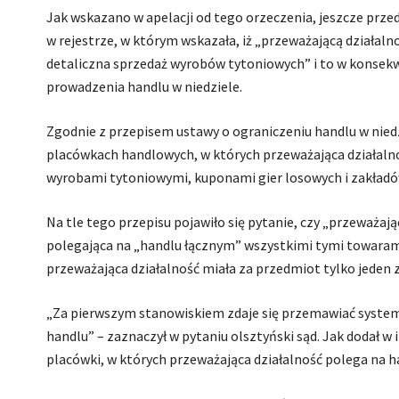
Jak wskazano w apelacji od tego orzeczenia, jeszcze prze
w rejestrze, w którym wskazała, iż „przeważającą działal
detaliczna sprzedaż wyrobów tytoniowych” i to w konsekwe
prowadzenia handlu w niedziele.
Zgodnie z przepisem ustawy o ograniczeniu handlu w niedz
placówkach handlowych, w których przeważająca działalnoś
wyrobami tytoniowymi, kuponami gier losowych i zakład
Na tle tego przepisu pojawiło się pytanie, czy „przeważają
polegająca na „handlu łącznym” wszystkimi tymi towarami
przeważająca działalność miała za przedmiot tylko jeden
„Za pierwszym stanowiskiem zdaje się przemawiać syste
handlu” – zaznaczył w pytaniu olsztyński sąd. Jak dodał w
placówki, w których przeważająca działalność polega na h