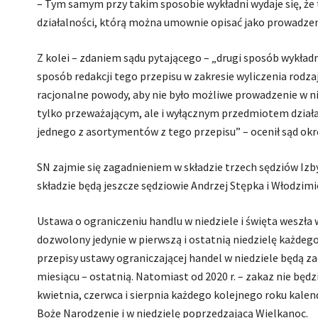
– Tym samym przy takim sposobie wykładni wydaje się, że 
działalności, którą można umownie opisać jako prowadzeni
Z kolei – zdaniem sądu pytającego – „drugi sposób wykład
sposób redakcji tego przepisu w zakresie wyliczenia rodz
racjonalne powody, aby nie było możliwe prowadzenie w n
tylko przeważającym, ale i wyłącznym przedmiotem działal
jednego z asortymentów z tego przepisu” – ocenił sąd ok
SN zajmie się zagadnieniem w składzie trzech sędziów Izb
składzie będą jeszcze sędziowie Andrzej Stępka i Włodzim
Ustawa o ograniczeniu handlu w niedziele i święta weszła w
dozwolony jedynie w pierwszą i ostatnią niedzielę każdego 
przepisy ustawy ograniczającej handel w niedziele będą z
miesiącu – ostatnią. Natomiast od 2020 r. – zakaz nie będz
kwietnia, czerwca i sierpnia każdego kolejnego roku kale
Boże Narodzenie i w niedzielę poprzedzającą Wielkanoc.