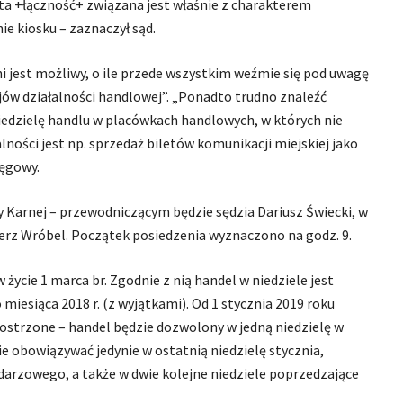
ta +łączność+ związana jest właśnie z charakterem
e kiosku – zaznaczył sąd.
ni jest możliwy, o ile przede wszystkim weźmie się pod uwagę
ajów działalności handlowej”. „Ponadto trudno znaleźć
iedzielę handlu w placówkach handlowych, w których nie
ności jest np. sprzedaż biletów komunikacji miejskiej jako
ręgowy.
y Karnej – przewodniczącym będzie sędzia Dariusz Świecki, w
ierz Wróbel. Początek posiedzenia wyznaczono na godz. 9.
 życie 1 marca br. Zgodnie z nią handel w niedziele jest
miesiąca 2018 r. (z wyjątkami). Od 1 stycznia 2019 roku
aostrzone – handel będzie dozwolony w jedną niedzielę w
ie obowiązywać jedynie w ostatnią niedzielę stycznia,
ndarzowego, a także w dwie kolejne niedziele poprzedzające