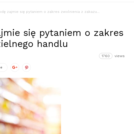
dę zajmie się pytaniem o zakres zwolnienia z zakazu...
jmie się pytaniem o zakres
zielnego handlu
1760
views
ze