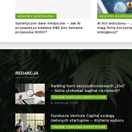
NOWOŚCI GOSPODARKA
NOWOŚCI GOSPODA
Syntetyczne dane medyczne – Jak AI
AI Act wdrożony – 
przyspiesza badania R&D bez łamania
mają firmy korzysta
przepisów RODO?
inteligencji?
REDAKCJA
Ranking kont oszczędnościowych „Eko”
– Gdzie ulokować kapitał na remont?
FINANSE-FUNDUSZE INWESTYCYJNE
6 sierpnia 2026
Fundusze Venture Capital szukają
zielonych startupów – Kryteria wyboru
FINANSE-FUNDUSZE INWESTYCYJNE