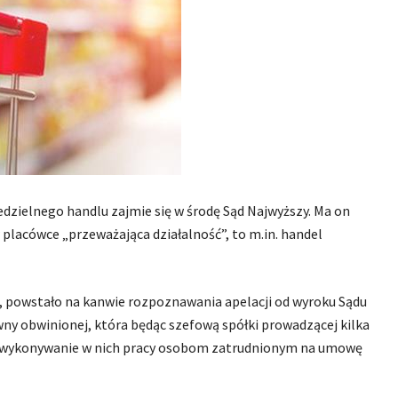
edzielnego handlu zajmie się w środę Sąd Najwyższy. Ma on
 placówce „przeważająca działalność”, to m.in. handel
N, powstało na kanwie rozpoznawania apelacji od wyroku Sądu
wny obwinionej, która będąc szefową spółki prowadzącej kilka
r. wykonywanie w nich pracy osobom zatrudnionym na umowę