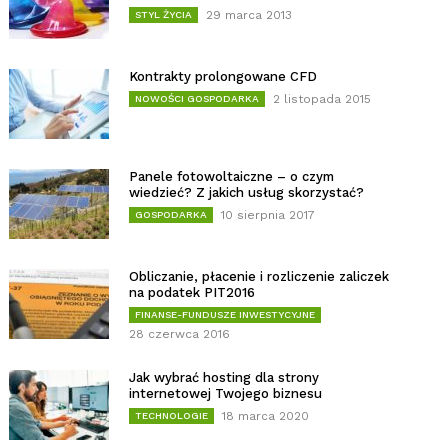
29 marca 2013
STYL ŻYCIA
Kontrakty prolongowane CFD
2 listopada 2015
NOWOŚCI GOSPODARKA
Panele fotowoltaiczne – o czym
wiedzieć? Z jakich usług skorzystać?
10 sierpnia 2017
GOSPODARKA
Obliczanie, płacenie i rozliczenie zaliczek
na podatek PIT2016
FINANSE-FUNDUSZE INWESTYCYJNE
28 czerwca 2016
Jak wybrać hosting dla strony
internetowej Twojego biznesu
18 marca 2020
TECHNOLOGIE