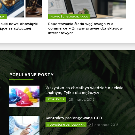
RKA
NOWOŚCI GOSPODARKA
Jakie nowe obowiązki
Raportowanie śladu węglowego w e-
jące ze sztucznej
commerce – Zmiany prawne dla sklepów
internetowych
POPULARNE POSTY
Wszystko co chciałbyś wiedzieć o seksie
analnym, Tylko dla mężczyzn.
29 marca 2013
STYL ŻYCIA
Kontrakty prolongowane CFD
2 listopada 2015
NOWOŚCI GOSPODARKA