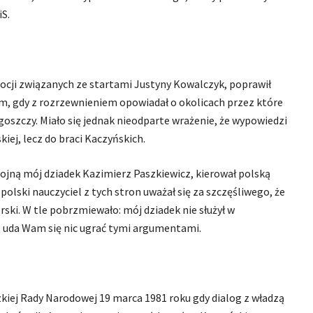
iS.
mocji związanych ze startami Justyny Kowalczyk, poprawił
iem, gdy z rozrzewnieniem opowiadał o okolicach przez które
goszczy. Miało się jednak nieodparte wrażenie, że wypowiedzi
iej, lecz do braci Kaczyńskich.
ojną mój dziadek Kazimierz Paszkiewicz, kierował polską
polski nauczyciel z tych stron uważał się za szczęśliwego, że
rski. W tle pobrzmiewało: mój dziadek nie służył w
ie uda Wam się nic ugrać tymi argumentami.
kiej Rady Narodowej 19 marca 1981 roku gdy dialog z władzą