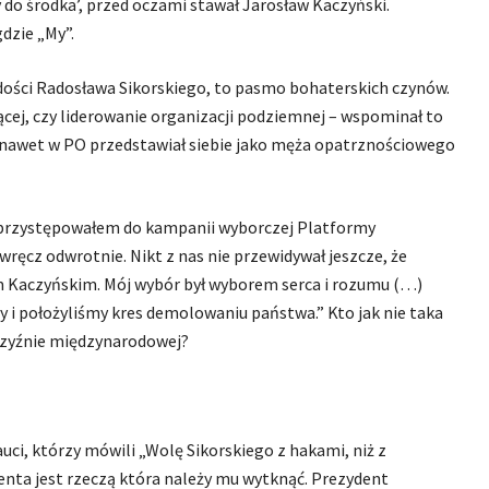
y do środka’, przed oczami stawał Jarosław Kaczyński.
dzie „My”.
odości Radosława Sikorskiego, to pasmo bohaterskich czynów.
ej, czy liderowanie organizacji podziemnej – wspominał to
e nawet w PO przedstawiał siebie jako męża opatrznościowego
, przystępowałem do kampanii wyborczej Platformy
wręcz odwrotnie. Nikt z nas nie przewidywał jeszcze, że
 Kaczyńskim. Mój wybór był wyborem serca i rozumu (…)
i położyliśmy kres demolowaniu państwa.” Kto jak nie taka
czyźnie międzynarodowej?
uci, którzy mówili „Wolę Sikorskiego z hakami, niż z
enta jest rzeczą która należy mu wytknąć. Prezydent