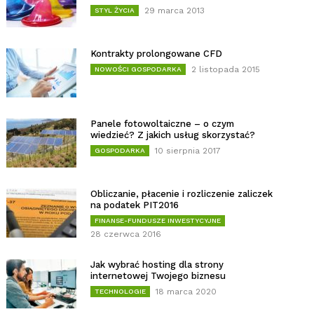
29 marca 2013
STYL ŻYCIA
Kontrakty prolongowane CFD
2 listopada 2015
NOWOŚCI GOSPODARKA
Panele fotowoltaiczne – o czym
wiedzieć? Z jakich usług skorzystać?
10 sierpnia 2017
GOSPODARKA
Obliczanie, płacenie i rozliczenie zaliczek
na podatek PIT2016
FINANSE-FUNDUSZE INWESTYCYJNE
28 czerwca 2016
Jak wybrać hosting dla strony
internetowej Twojego biznesu
18 marca 2020
TECHNOLOGIE