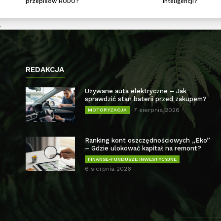
przepisów RODO?
inteligencji?
REDAKCJA
Używane auta elektryczne – Jak
sprawdzić stan baterii przed zakupem?
7 sierpnia 2026
MOTORYZACJA
Ranking kont oszczędnościowych „Eko”
– Gdzie ulokować kapitał na remont?
FINANSE-FUNDUSZE INWESTYCYJNE
6 sierpnia 2026