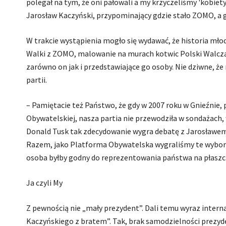
polegał na tym, że oni pałowali a my krzyczeliśmy 'kobiet
Jarosław Kaczyński, przypominający gdzie stało ZOMO, a g
W trakcie wystąpienia mogło się wydawać, że historia mł
Walki z ZOMO, malowanie na murach kotwic Polski Walcząc
zarówno on jak i przedstawiające go osoby. Nie dziwne, ż
partii.
– Pamiętacie też Państwo, że gdy w 2007 roku w Gnieźnie
Obywatelskiej, nasza partia nie przewodziła w sondażach, 
Donald Tusk tak zdecydowanie wygra debatę z Jarosławem
Razem, jako Platforma Obywatelska wygraliśmy te wybory 
osoba byłby godny do reprezentowania państwa na płasz
Ja czyli My
Z pewnością nie „mały prezydent”. Dali temu wyraz interna
Kaczyńskiego z bratem”. Tak, brak samodzielności prezyd