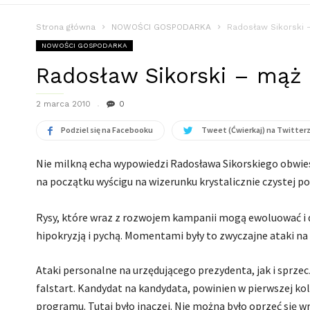
Strona główna
NOWOŚCI GOSPODARKA
Radosław Sikorski 
NOWOŚCI GOSPODARKA
Radosław Sikorski – mąż
2 marca 2010
0
Podziel się na Facebooku
Tweet (Ćwierkaj) na Twitter
Nie milkną echa wypowiedzi Radosława Sikorskiego obwie
na początku wyścigu na wizerunku krystalicznie czystej post
Rysy, które wraz z rozwojem kampanii mogą ewoluować i d
hipokryzją i pychą. Momentami były to zwyczajne ataki na 
Ataki personalne na urzędującego prezydenta, jak i sprz
falstart. Kandydat na kandydata, powinien w pierwszej kol
programu. Tutaj było inaczej. Nie można było oprzeć się w