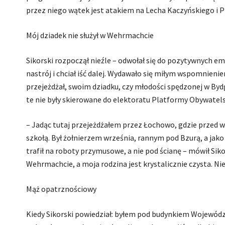
przez niego wątek jest atakiem na Lecha Kaczyńskiego i P
Mój dziadek nie służył w Wehrmachcie
Sikorski rozpoczął nieźle – odwołał się do pozytywnych e
nastrój i chciał iść dalej. Wydawało się miłym wspomnien
przejeżdżał, swoim dziadku, czy młodości spędzonej w Byd
te nie były skierowane do elektoratu Platformy Obywatelsk
– Jadąc tutaj przejeżdżałem przez Łochowo, gdzie przed w
szkołą. Był żołnierzem września, rannym pod Bzurą, a jako 
trafił na roboty przymusowe, a nie pod ścianę – mówił Siko
Wehrmachcie, a moja rodzina jest krystalicznie czysta. N
Mąż opatrznościowy
Kiedy Sikorski powiedział: byłem pod budynkiem Wojewódz