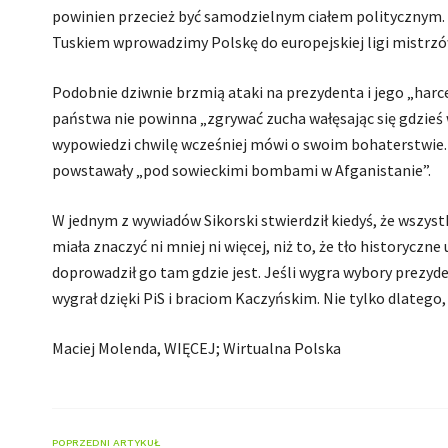
powinien przecież być samodzielnym ciałem politycznym.
Tuskiem wprowadzimy Polskę do europejskiej ligi mistrzó
Podobnie dziwnie brzmią ataki na prezydenta i jego „harce
państwa nie powinna „zgrywać zucha wałęsając się gdzieś w
wypowiedzi chwilę wcześniej mówi o swoim bohaterstwie. 
powstawały „pod sowieckimi bombami w Afganistanie”.
W jednym z wywiadów Sikorski stwierdził kiedyś, że wsz
miała znaczyć ni mniej ni więcej, niż to, że tło historycz
doprowadził go tam gdzie jest. Jeśli wygra wybory prezy
wygrał dzięki PiS i braciom Kaczyńskim. Nie tylko dlatego, 
Maciej Molenda, WIĘCEJ; Wirtualna Polska
POPRZEDNI ARTYKUŁ