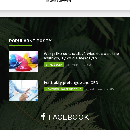
internetowych
POPULARNE POSTY
Wszystko co chciałbyś wiedzieć o seksie
analnym, Tylko dla mężczyzn.
29 marca 2013
STYL ŻYCIA
Kontrakty prolongowane CFD
2 listopada 2015
NOWOŚCI GOSPODARKA
FACEBOOK