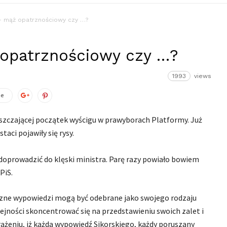
– mąż opatrznościowy czy …?
 opatrznościowy czy …?
1993
views
ze
szczającej początek wyścigu w prawyborach Platformy. Już
aci pojawiły się rysy.
oprowadzić do klęski ministra. Parę razy powiało bowiem
PiS.
eczne wypowiedzi mogą być odebrane jako swojego rodzaju
ejności skoncentrować się na przedstawieniu swoich zalet i
rażeniu, iż każda wypowiedź Sikorskiego, każdy poruszany