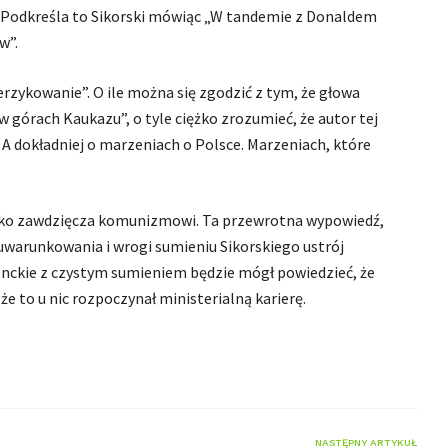
 Podkreśla to Sikorski mówiąc „W tandemie z Donaldem
w”.
rzykowanie”. O ile można się zgodzić z tym, że głowa
 górach Kaukazu”, o tyle ciężko zrozumieć, że autor tej
A dokładniej o marzeniach o Polsce. Marzeniach, które
ystko zawdzięcza komunizmowi. Ta przewrotna wypowiedź,
ne uwarunkowania i wrogi sumieniu Sikorskiego ustrój
denckie z czystym sumieniem będzie mógł powiedzieć, że
że to u nic rozpoczynał ministerialną karierę.
NASTĘPNY ARTYKUŁ