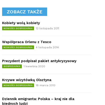
ZOBACZ TAKŻE
Kobiety wolą kobiety
12 listopada 2011
NOWOŚCI GOSPODARKA
Współpraca Orlenu z Tesco
4 listopada 2014
NOWOŚCI GOSPODARKA
Prezydent podpisał pakiet antykryzysowy
1 kwietnia 2020
GOSPODARKA
Krzywe wizytówką Olsztyna
18 marca 2013
NOWOŚCI GOSPODARKA
Dziennik emigranta: Polska – kraj nie dla
biednych ludzi