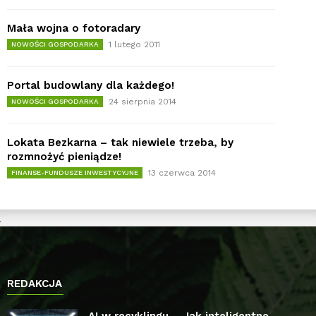
Mała wojna o fotoradary
1 lutego 2011
NOWOŚCI GOSPODARKA
Portal budowlany dla każdego!
24 sierpnia 2014
NOWOŚCI GOSPODARKA
Lokata Bezkarna – tak niewiele trzeba, by
rozmnożyć pieniądze!
13 czerwca 2014
FINANSE-FUNDUSZE INWESTYCYJNE
REDAKCJA