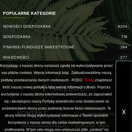
POPULARNE KATEGORIE
NOWOŚCI GOSPODARKA
6204
GOSPODARKA
718
FINANSE-FUNDUSZE INWESTYCYJNE
284
WIADOMOŚCI
277
Korzystając z naszej strony wyrażasz zgodę na wykorzystywanie przez
TORUŃ
264
nas plików cookies. Więcej informacji
tutaj
. Zaktualizowaliśmy naszą
Tutaj
politykę przetwarzania danych osobowych - RODO.
znajdziesz
FACEBOOK
treść naszej nowej polityki a
tutaj
więcej informacji o Rodo. Poprzez
korzystanie z naszej strony internetowej potwierdzasz, że zapoznałeś
się i akceptujesz naszą Politykę prywatności oraz dostarczanie za
pośrednictwem strony przez podmioty trzecie treści reklamowych. Te
X
KONTAKT
ZIELONYDZIENNIK.PL
strony trzecie mogą wykorzystywać informacje o Twoim sposobie
korzystania z naszej strony dla celów marketingowych, w tym
PRZYJAZNAWARSZAWA.PL
ECOPORTAL.COM.PL
profilowania. W tym celu mogą one umieszczać pliki „cookies” na