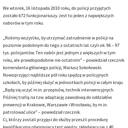
We wtorek, 16 listopada 2010 roku, do policji przyjętych
zostało 672 funkcjonariuszy. Jest to jeden z największych
naborów w tym roku.
„Robimy wszystko, by utrzymać zatrudnienie w policji na
poziomie podobnym do tego z ostatnich lat czyli ok. 96 – 97
tys. policjantów. Ten nabór jest jednym z większych w tym
roku, ale prawdopodobnie nie ostatnim” – powiedział rzecznik
komendanta głównego policji, Mariusz Sokołowski.
Nowoprzyjęci najbliższe pół roku spędzą w policyjnych
szkołach, by później służyć w jednostkach policji w całym kraju.
„Będą się uczyć m.in. przepisów, technik interwencyjnych.
Później trafią na tzw. adaptację zawodową do oddziałów
prewencji w Krakowie, Warszawie i Wrocławiu, by m.in.
patrolować ulice” – powiedział rzecznik.
Ci, którzy zostali przyjęci do służby przeszli procedurę
kwalifikacyjną obejmującą test wiedzy, składający się z 40