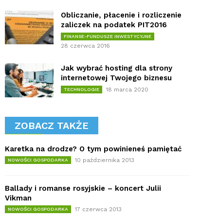
Obliczanie, płacenie i rozliczenie
zaliczek na podatek PIT2016
FINANSE-FUNDUSZE INWESTYCYJNE
28 czerwca 2016
Jak wybrać hosting dla strony
internetowej Twojego biznesu
18 marca 2020
TECHNOLOGIE
ZOBACZ TAKŻE
Karetka na drodze? O tym powinieneś pamiętać
10 października 2013
NOWOŚCI GOSPODARKA
Ballady i romanse rosyjskie – koncert Julii
Vikman
17 czerwca 2013
NOWOŚCI GOSPODARKA