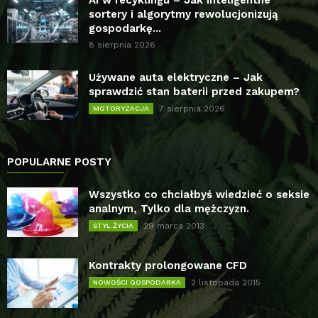
AI w recyklingu – Jak inteligentne
sortery i algorytmy rewolucjonizują
gospodarkę...
8 sierpnia 2026
Używane auta elektryczne – Jak
sprawdzić stan baterii przed zakupem?
7 sierpnia 2026
MOTORYZACJA
POPULARNE POSTY
Wszystko co chciałbyś wiedzieć o seksie
analnym, Tylko dla mężczyzn.
29 marca 2013
STYL ŻYCIA
Kontrakty prolongowane CFD
2 listopada 2015
NOWOŚCI GOSPODARKA