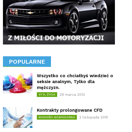
POPULARNE
Wszystko co chciałbyś wiedzieć o
seksie analnym, Tylko dla
mężczyzn.
29 marca 2013
STYL ŻYCIA
Kontrakty prolongowane CFD
2 listopada 2015
NOWOŚCI GOSPODARKA