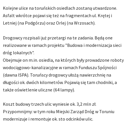
Kolejne ulice na toruńskich osiedlach zostaną utwardzone.
Asfalt wkrótce pojawi się też na fragmentach ul. Krętej i
Letniej (na Podgórzu) oraz Orlej (na Wrzosach).
Drogowcy rozpisali już przetargi na te zadania. Będą one
realizowane w ramach projektu "Budowa i modernizacja sieci
dróg lokalnych".
Obejmuje on m.in. osiedla, na których były prowadzone roboty
wodociągowo-kanalizacyjne w ramach Funduszu Spójności
(dawna ISPA). Toruńscy drogowcy ułożą nawierzchnię na
długości ok. dwóch kilometrów. Pojawią się tam chodniki, a
także oświetlenie uliczne (64 lampy).
Koszt budowy trzech ulic wyniesie ok. 3,2 mln zł.
Przypomnijmy: w tym roku Miejski Zarząd Dróg w Toruniu
modernizuje i remontuje ok. sto odcinków ulic.