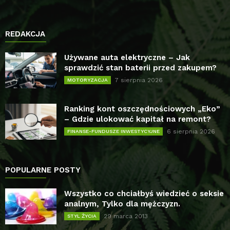
REDAKCJA
Używane auta elektryczne – Jak
sprawdzić stan baterii przed zakupem?
7 sierpnia 2026
MOTORYZACJA
Ranking kont oszczędnościowych „Eko”
– Gdzie ulokować kapitał na remont?
6 sierpnia 2026
FINANSE-FUNDUSZE INWESTYCYJNE
POPULARNE POSTY
Wszystko co chciałbyś wiedzieć o seksie
analnym, Tylko dla mężczyzn.
29 marca 2013
STYL ŻYCIA