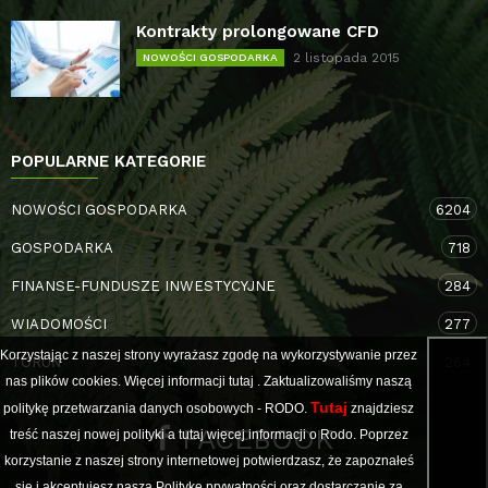
Kontrakty prolongowane CFD
2 listopada 2015
NOWOŚCI GOSPODARKA
POPULARNE KATEGORIE
NOWOŚCI GOSPODARKA
6204
GOSPODARKA
718
FINANSE-FUNDUSZE INWESTYCYJNE
284
WIADOMOŚCI
277
Korzystając z naszej strony wyrażasz zgodę na wykorzystywanie przez
TORUŃ
264
nas plików cookies. Więcej informacji
tutaj
. Zaktualizowaliśmy naszą
Tutaj
politykę przetwarzania danych osobowych - RODO.
znajdziesz
FACEBOOK
treść naszej nowej polityki a
tutaj
więcej informacji o Rodo. Poprzez
korzystanie z naszej strony internetowej potwierdzasz, że zapoznałeś
się i akceptujesz naszą Politykę prywatności oraz dostarczanie za