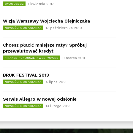
1 kwietnia 2017
BYDGOSZCZ
Wizja Warszawy Wojciecha Olejniczaka
17 października 2010
NOWOŚCI GOSPODARKA
Chcesz płacić mniejsze raty? Spróbuj
przewalutować kredyt
9 marca 2011
FINANSE-FUNDUSZE INWESTYCYJNE
BRUK FESTIVAL 2013
4 lipca 2013
NOWOŚCI GOSPODARKA
Serwis Allegro w nowej odsłonie
13 lutego 2013
NOWOŚCI GOSPODARKA