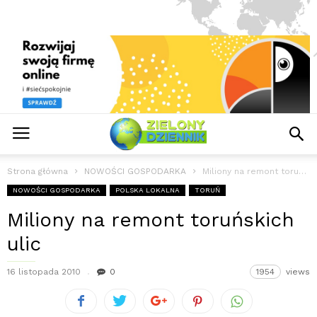
Strona główna
NOWOŚCI GOSPODARKA
Miliony na remont toruńskich ulic
NOWOŚCI GOSPODARKA
POLSKA LOKALNA
TORUŃ
Miliony na remont toruńskich
ulic
16 listopada 2010
0
1954
views