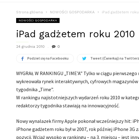
Strona główna
NOWOŚCI GOSPODARKA
iPad gadżetem roku
NOWOŚCI GOSPODARKA
iPad gadżetem roku 2010
24 grudnia 2010
0
Podziel się na Facebooku
Tweet (Ćwierkaj) na Twitter
WYGRAŁ W RANKINGU „TIME’A” Tylko w ciągu pierwszego mi
wykreowała rynek interaktywnych, cyfrowych magazynów i 
tygodnika „Time”.
W rankingu najistotniejszych wydarzeń roku 2010 w katego
redaktorzy tygodnika stawiają na innowacyjność.
Nowy wynalazek firmy Apple pokonał wcześniejszy hit: iPho
iPhone gadżetem roku był w 2007, rok później iPhone 3G za
pozycji. Wciąż wysoko w rankingu – na 3. miejscu – jest i