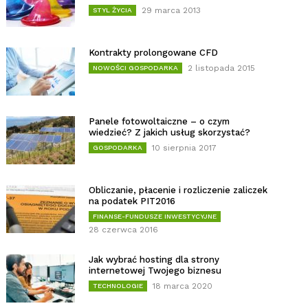
29 marca 2013
STYL ŻYCIA
Kontrakty prolongowane CFD
2 listopada 2015
NOWOŚCI GOSPODARKA
Panele fotowoltaiczne – o czym
wiedzieć? Z jakich usług skorzystać?
10 sierpnia 2017
GOSPODARKA
Obliczanie, płacenie i rozliczenie zaliczek
na podatek PIT2016
FINANSE-FUNDUSZE INWESTYCYJNE
28 czerwca 2016
Jak wybrać hosting dla strony
internetowej Twojego biznesu
18 marca 2020
TECHNOLOGIE