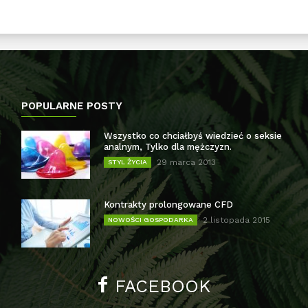
POPULARNE POSTY
Wszystko co chciałbyś wiedzieć o seksie
analnym, Tylko dla mężczyzn.
29 marca 2013
STYL ŻYCIA
Kontrakty prolongowane CFD
2 listopada 2015
NOWOŚCI GOSPODARKA
FACEBOOK