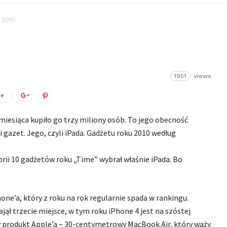
 2010
1951
views
ze
esiąca kupiło go trzy miliony osób. To jego obecność
gazet. Jego, czyli iPada. Gadżetu roku 2010 według
rii 10 gadżetów roku „Time” wybrał właśnie iPada. Bo
ne’a, który z roku na rok regularnie spada w rankingu.
jął trzecie miejsce, w tym roku iPhone 4 jest na szóstej
nny produkt Apple’a – 30-centymetrowy MacBook Air, który waży