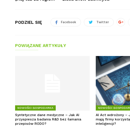
PODZIEL SIĘ
Facebook
Twitter
POWIĄZANE ARTYKUŁY
NOWOŚCI GOSPODARKA
NOWOŚCI GOSPODA
Syntetyczne dane medyczne – Jak AI
AI Act wdrożony – 
przyspiesza badania R&D bez łamania
mają firmy korzysta
przepisów RODO?
inteligencji?