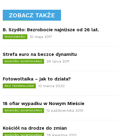
ZOBACZ TAKŻE
B. Szydło: Bezrobocie najniższe od 26 lat.
10 maja 2017
WIADOMOŚCI
Strefa euro na beczce dynamitu
26 lipca 2011
NOWOŚCI GOSPODARKA
Fotowoltaika – jak to działa?
10 marca 2020
EKO TECHNOLOGIE
18 ofiar wypadku w Nowym Mieście
12 października 2010
NOWOŚCI GOSPODARKA
Kościół na drodze do zmian
28 kwietnia 2013
NOWOŚCI GOSPODARKA