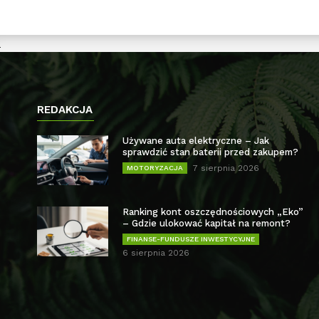
REDAKCJA
Używane auta elektryczne – Jak
sprawdzić stan baterii przed zakupem?
7 sierpnia 2026
MOTORYZACJA
Ranking kont oszczędnościowych „Eko”
– Gdzie ulokować kapitał na remont?
FINANSE-FUNDUSZE INWESTYCYJNE
6 sierpnia 2026