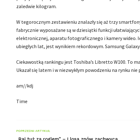
zaledwie kilogram.
W tegorocznym zestawieniu znalazły się aż trzy smartfony
fabrycznie wyposażane są w dziesiątki funkcji ułatwiając
elektronicznej, aparatu fotograficznego i kamery wideo. 
ubiegłych lat, jest wynikiem rekordowym. Samsung Galaxy S
Ciekawostką rankingu jest Toshiba’s Libretto W100. To mał
Ukazał się latem i w niezwykłym powodzeniu na rynku nie p
am//kdj
Time
POPRZEDNI ARTYKUŁ
„Raj tuż za rogiem” – Llosa znów zachwyca