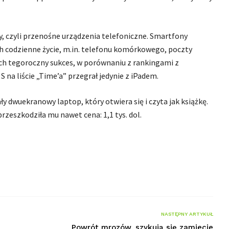
, czyli przenośne urządzenia telefoniczne. Smartfony
ych codzienne życie, m.in. telefonu komórkowego, poczty
Ich tegoroczny sukces, w porównaniu z rankingami z
 na liście „Time’a” przegrał jedynie z iPadem.
y dwuekranowy laptop, który otwiera się i czyta jak książkę.
rzeszkodziła mu nawet cena: 1,1 tys. dol.
NASTĘPNY ARTYKUŁ
Powrót mrozów, szykują się zamiecie