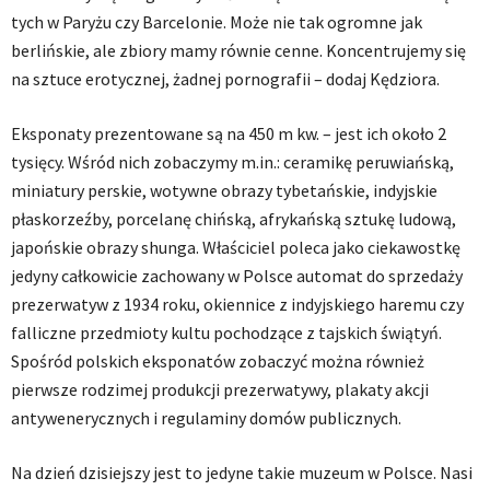
tych w Paryżu czy Barcelonie. Może nie tak ogromne jak
berlińskie, ale zbiory mamy równie cenne. Koncentrujemy się
na sztuce erotycznej, żadnej pornografii – dodaj Kędziora.
Eksponaty prezentowane są na 450 m kw. – jest ich około 2
tysięcy. Wśród nich zobaczymy m.in.: ceramikę peruwiańską,
miniatury perskie, wotywne obrazy tybetańskie, indyjskie
płaskorzeźby, porcelanę chińską, afrykańską sztukę ludową,
japońskie obrazy shunga. Właściciel poleca jako ciekawostkę
jedyny całkowicie zachowany w Polsce automat do sprzedaży
prezerwatyw z 1934 roku, okiennice z indyjskiego haremu czy
falliczne przedmioty kultu pochodzące z tajskich świątyń.
Spośród polskich eksponatów zobaczyć można również
pierwsze rodzimej produkcji prezerwatywy, plakaty akcji
antywenerycznych i regulaminy domów publicznych.
Na dzień dzisiejszy jest to jedyne takie muzeum w Polsce. Nasi