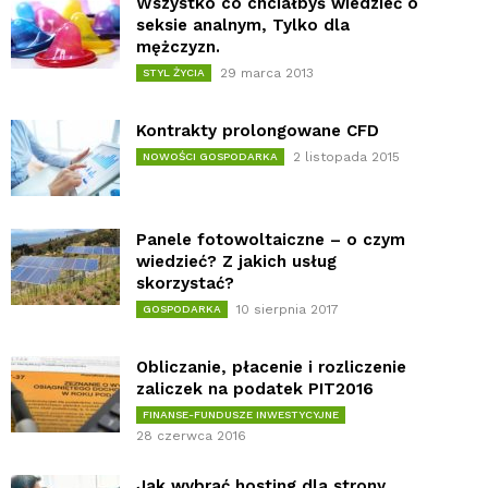
Wszystko co chciałbyś wiedzieć o
seksie analnym, Tylko dla
mężczyzn.
29 marca 2013
STYL ŻYCIA
Kontrakty prolongowane CFD
2 listopada 2015
NOWOŚCI GOSPODARKA
Panele fotowoltaiczne – o czym
wiedzieć? Z jakich usług
skorzystać?
10 sierpnia 2017
GOSPODARKA
Obliczanie, płacenie i rozliczenie
zaliczek na podatek PIT2016
FINANSE-FUNDUSZE INWESTYCYJNE
28 czerwca 2016
Jak wybrać hosting dla strony