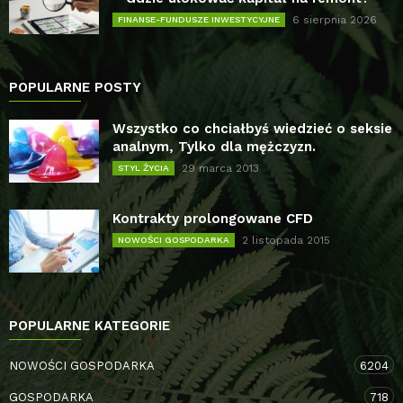
6 sierpnia 2026
FINANSE-FUNDUSZE INWESTYCYJNE
POPULARNE POSTY
Wszystko co chciałbyś wiedzieć o seksie
analnym, Tylko dla mężczyzn.
29 marca 2013
STYL ŻYCIA
Kontrakty prolongowane CFD
2 listopada 2015
NOWOŚCI GOSPODARKA
POPULARNE KATEGORIE
NOWOŚCI GOSPODARKA
6204
GOSPODARKA
718