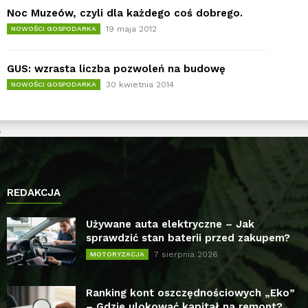
Noc Muzeów, czyli dla każdego coś dobrego.
19 maja 2012
NOWOŚCI GOSPODARKA
GUS: wzrasta liczba pozwoleń na budowę
30 kwietnia 2014
NOWOŚCI GOSPODARKA
REDAKCJA
Używane auta elektryczne – Jak
sprawdzić stan baterii przed zakupem?
7 sierpnia 2026
MOTORYZACJA
Ranking kont oszczędnościowych „Eko”
– Gdzie ulokować kapitał na remont?