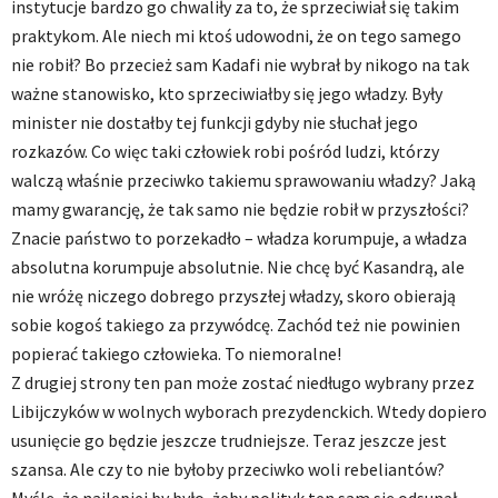
instytucje bardzo go chwaliły za to, że sprzeciwiał się takim
praktykom. Ale niech mi ktoś udowodni, że on tego samego
nie robił? Bo przecież sam Kadafi nie wybrał by nikogo na tak
ważne stanowisko, kto sprzeciwiałby się jego władzy. Były
minister nie dostałby tej funkcji gdyby nie słuchał jego
rozkazów. Co więc taki człowiek robi pośród ludzi, którzy
walczą właśnie przeciwko takiemu sprawowaniu władzy? Jaką
mamy gwarancję, że tak samo nie będzie robił w przyszłości?
Znacie państwo to porzekadło – władza korumpuje, a władza
absolutna korumpuje absolutnie. Nie chcę być Kasandrą, ale
nie wróżę niczego dobrego przyszłej władzy, skoro obierają
sobie kogoś takiego za przywódcę. Zachód też nie powinien
popierać takiego człowieka. To niemoralne!
Z drugiej strony ten pan może zostać niedługo wybrany przez
Libijczyków w wolnych wyborach prezydenckich. Wtedy dopiero
usunięcie go będzie jeszcze trudniejsze. Teraz jeszcze jest
szansa. Ale czy to nie byłoby przeciwko woli rebeliantów?