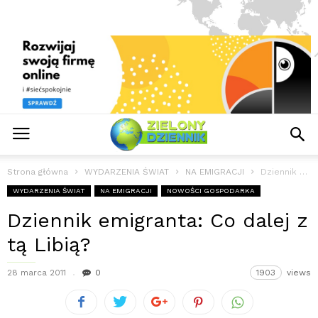
Strona główna
WYDARZENIA ŚWIAT
NA EMIGRACJI
Dziennik emigranta: Co dalej z tą Libią?
WYDARZENIA ŚWIAT
NA EMIGRACJI
NOWOŚCI GOSPODARKA
Dziennik emigranta: Co dalej z
tą Libią?
28 marca 2011
0
1903
views