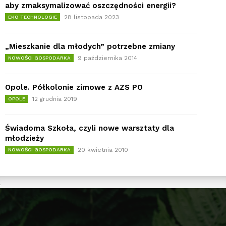
aby zmaksymalizować oszczędności energii?
28 listopada 2023
EKO TECHNOLOGIE
„Mieszkanie dla młodych” potrzebne zmiany
9 października 2014
NOWOŚCI GOSPODARKA
Opole. Półkolonie zimowe z AZS PO
12 grudnia 2019
OPOLE
Świadoma Szkoła, czyli nowe warsztaty dla
młodzieży
20 kwietnia 2010
NOWOŚCI GOSPODARKA