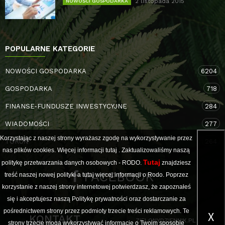
2 listopada 2015
NOWOŚCI GOSPODARKA
POPULARNE KATEGORIE
NOWOŚCI GOSPODARKA
6204
GOSPODARKA
718
FINANSE-FUNDUSZE INWESTYCYJNE
284
WIADOMOŚCI
277
Korzystając z naszej strony wyrażasz zgodę na wykorzystywanie przez
TORUŃ
264
nas plików cookies. Więcej informacji
tutaj
. Zaktualizowaliśmy naszą
Tutaj
politykę przetwarzania danych osobowych - RODO.
znajdziesz
FACEBOOK
treść naszej nowej polityki a
tutaj
więcej informacji o Rodo. Poprzez
korzystanie z naszej strony internetowej potwierdzasz, że zapoznałeś
się i akceptujesz naszą Politykę prywatności oraz dostarczanie za
pośrednictwem strony przez podmioty trzecie treści reklamowych. Te
X
KONTAKT
ZIELONYDZIENNIK.PL
strony trzecie mogą wykorzystywać informacje o Twoim sposobie