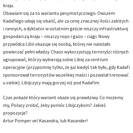
kraju.
Obawiam się za to wariantu pesymistycznego. Owszem
Kadafiego udaję się obalić, ale za cenę znacznej ilości zabitych
i rannych, a dyktator w ostatnim geście niszczy infrastrukturę
gospodarczą kraju – niszczy ropo i gazo – ciągi. Nowy
przywódca Libii okazuje się osobą, której nie należało
powierzać pełni władzy. Chaos wykorzystują terroryści różnych
ugrupowań, którzy wybierają sobie Libię za centrum
operacyjne (przypomnę tylko, że już kiedyś tak było, gdy Kadafi
sponsorował terrorystów wszelkiej maści i pozwalał trenować
u siebie). Libijczycy mają gorzej niż pod Kadafim.
Czas pokaże który wariant okaże się prawdziwy. Co możemy
my, Polacy zrobić, żeby pomóc Libijczykom? Jakieś
propozycje?
Artur Pomper vel Kasandra, lub Kasander!