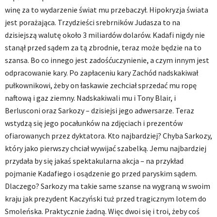
winę za to wydarzenie świat mu przebaczył. Hipokryzja świata
jest porażająca. Trzydzieści srebrników Judasza to na
dzisiejszą walutę około 3 miliardów dolarów. Kadafi nigdy nie
stanął przed sądem za tą zbrodnie, teraz może będzie na to
szansa. Bo co innego jest zadośćuczynienie, a czym innym jest
odpracowanie kary. Po zapłaceniu kary Zachód nadskakiwał
pułkownikowi, żeby on łaskawie zechciał sprzedać mu ropę
naftową i gaz ziemny. Nadskakiwali mu i Tony Blair, i
Berlusconi oraz Sarkozy – dzisiejsi jego adwersarze. Teraz
wstydzą się jego pocałunków na zdjęciach i prezentów
ofiarowanych przez dyktatora. Kto najbardziej? Chyba Sarkozy,
który jako pierwszy chciał wywijać szabelką. Jemu najbardziej
przydała by się jakaś spektakularna akcja – na przykład
pojmanie Kadafiego i osądzenie go przed paryskim sądem.
Dlaczego? Sarkozy ma takie same szanse na wygraną w swoim
kraju jak prezydent Kaczyński tuż przed tragicznym lotem do
Smoleńska. Praktycznie żadną. Więc dwoi się i troi, żeby coś