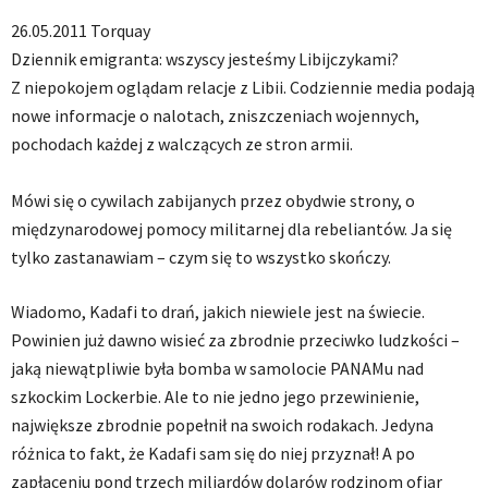
26.05.2011 Torquay
Dziennik emigranta: wszyscy jesteśmy Libijczykami?
Z niepokojem oglądam relacje z Libii. Codziennie media podają
nowe informacje o nalotach, zniszczeniach wojennych,
pochodach każdej z walczących ze stron armii.
Mówi się o cywilach zabijanych przez obydwie strony, o
międzynarodowej pomocy militarnej dla rebeliantów. Ja się
tylko zastanawiam – czym się to wszystko skończy.
Wiadomo, Kadafi to drań, jakich niewiele jest na świecie.
Powinien już dawno wisieć za zbrodnie przeciwko ludzkości –
jaką niewątpliwie była bomba w samolocie PANAMu nad
szkockim Lockerbie. Ale to nie jedno jego przewinienie,
największe zbrodnie popełnił na swoich rodakach. Jedyna
różnica to fakt, że Kadafi sam się do niej przyznał! A po
zapłaceniu pond trzech miliardów dolarów rodzinom ofiar