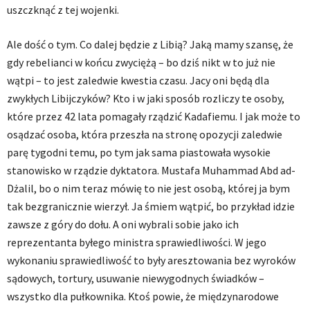
uszczknąć z tej wojenki.
Ale dość o tym. Co dalej będzie z Libią? Jaką mamy szansę, że
gdy rebelianci w końcu zwyciężą – bo dziś nikt w to już nie
wątpi – to jest zaledwie kwestia czasu. Jacy oni będą dla
zwykłych Libijczyków? Kto i w jaki sposób rozliczy te osoby,
które przez 42 lata pomagały rządzić Kadafiemu. I jak może to
osądzać osoba, która przeszła na stronę opozycji zaledwie
parę tygodni temu, po tym jak sama piastowała wysokie
stanowisko w rządzie dyktatora. Mustafa Muhammad Abd ad-
Dżalil, bo o nim teraz mówię to nie jest osobą, której ja bym
tak bezgranicznie wierzył. Ja śmiem wątpić, bo przykład idzie
zawsze z góry do dołu. A oni wybrali sobie jako ich
reprezentanta byłego ministra sprawiedliwości. W jego
wykonaniu sprawiedliwość to były aresztowania bez wyroków
sądowych, tortury, usuwanie niewygodnych świadków –
wszystko dla pułkownika. Ktoś powie, że międzynarodowe