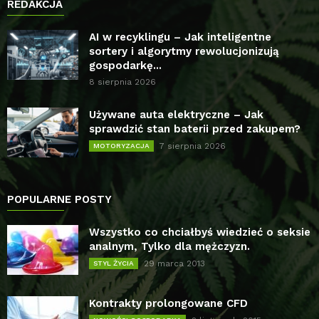
REDAKCJA
AI w recyklingu – Jak inteligentne
sortery i algorytmy rewolucjonizują
gospodarkę...
8 sierpnia 2026
Używane auta elektryczne – Jak
sprawdzić stan baterii przed zakupem?
7 sierpnia 2026
MOTORYZACJA
POPULARNE POSTY
Wszystko co chciałbyś wiedzieć o seksie
analnym, Tylko dla mężczyzn.
29 marca 2013
STYL ŻYCIA
Kontrakty prolongowane CFD