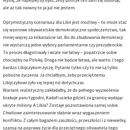
Myślę, że najlepiej by było, żeby polityk ten sam się odsunął,
ale aż tak naiwny to ja już nie jestem.
Optymistyczny scenariusz dla Libii jest możliwy – to może stać
się wzorowe obywatelskie demokratyczne społeczeństwo, tak
mniej więcej za kilkanaście lat. Bo do zbudowania demokracji
nie wystarczą jedne wybory parlamentarne czy prezydenckie.
To proces długotrwały i wcale nie łatwy – popatrzcie sobie
chociażby na Polskę. Droga nie będzie łatwa, ale warto. I tego
bardzo Libijczykom życzę. Pytanie tylko czy to nie są tylko
pobożne życzenia. Ja chciałbym, żeby przeciętnemu
Libijczykowi żyło się lepiej niż dotychczas.
Wariant realistyczny zakładałby, że do pełnego wyzwolenia
brakuje paru tygodni, Kadafi ucieka gdzieś za granicę wydając
ukryte miliony. A Libia? Zostaje pozostawiona samej sobie.
Chwilowe zainteresowanie słabnie wraz wygaszeniem
konfliktu. Z całym bagażem zaszłości, przeszłości i z niewielką
szansą na poprawę życie dla przeciętnego obywatela tego