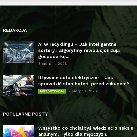
REDAKCJA
AI w recyklingu – Jak inteligentne
sortery i algorytmy rewolucjonizują
gospodarkę...
8 sierpnia 2026
Używane auta elektryczne – Jak
sprawdzić stan baterii przed zakupem?
7 sierpnia 2026
MOTORYZACJA
POPULARNE POSTY
Wszystko co chciałbyś wiedzieć o seksie
analnym, Tylko dla mężczyzn.