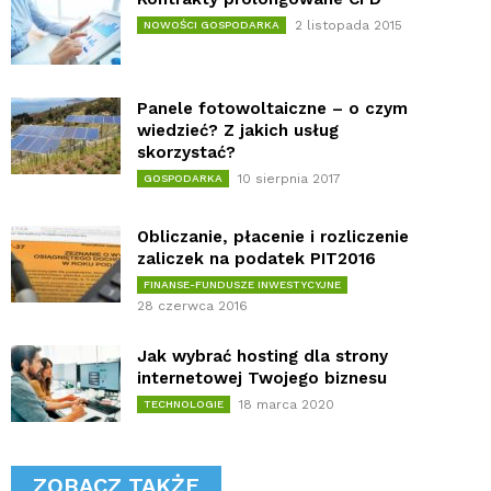
2 listopada 2015
NOWOŚCI GOSPODARKA
Panele fotowoltaiczne – o czym
wiedzieć? Z jakich usług
skorzystać?
10 sierpnia 2017
GOSPODARKA
Obliczanie, płacenie i rozliczenie
zaliczek na podatek PIT2016
FINANSE-FUNDUSZE INWESTYCYJNE
28 czerwca 2016
Jak wybrać hosting dla strony
internetowej Twojego biznesu
18 marca 2020
TECHNOLOGIE
ZOBACZ TAKŻE