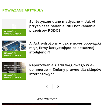
POWIĄZANE ARTYKUŁY
Syntetyczne dane medyczne – Jak AI
przyspiesza badania R&D bez łamania
przepisów RODO?
NOWOŚCI
GOSPODARKA
AI Act wdrożony – Jakie nowe obowiązki
mają firmy korzystające ze sztucznej
inteligencji?
NOWOŚCI
GOSPODARKA
Raportowanie śladu węglowego w e-
commerce – Zmiany prawne dla sklepów
internetowych
NOWOŚCI
GOSPODARKA
- Advertisement -