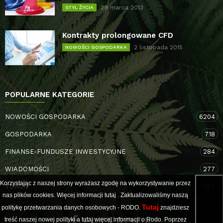
29 marca 2013
STYL ŻYCIA
Kontrakty prolongowane CFD
2 listopada 2015
NOWOŚCI GOSPODARKA
POPULARNE KATEGORIE
NOWOŚCI GOSPODARKA
6204
GOSPODARKA
718
FINANSE-FUNDUSZE INWESTYCYJNE
284
WIADOMOŚCI
277
Korzystając z naszej strony wyrażasz zgodę na wykorzystywanie przez
TORUŃ
264
nas plików cookies. Więcej informacji
tutaj
. Zaktualizowaliśmy naszą
Tutaj
politykę przetwarzania danych osobowych - RODO.
znajdziesz
FACEBOOK
treść naszej nowej polityki a
tutaj
więcej informacji o Rodo. Poprzez