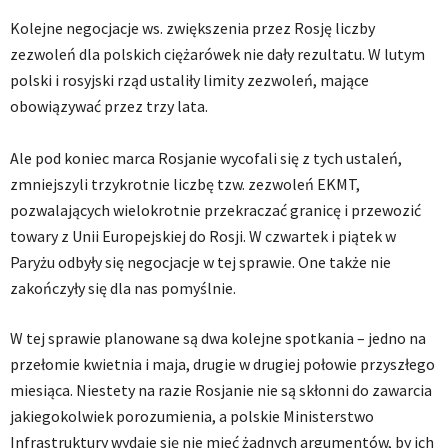
Kolejne negocjacje ws. zwiększenia przez Rosję liczby
zezwoleń dla polskich ciężarówek nie dały rezultatu. W lutym
polski i rosyjski rząd ustaliły limity zezwoleń, mające
obowiązywać przez trzy lata.
Ale pod koniec marca Rosjanie wycofali się z tych ustaleń,
zmniejszyli trzykrotnie liczbę tzw. zezwoleń EKMT,
pozwalających wielokrotnie przekraczać granicę i przewozić
towary z Unii Europejskiej do Rosji. W czwartek i piątek w
Paryżu odbyły się negocjacje w tej sprawie. One także nie
zakończyły się dla nas pomyślnie.
W tej sprawie planowane są dwa kolejne spotkania – jedno na
przełomie kwietnia i maja, drugie w drugiej połowie przyszłego
miesiąca. Niestety na razie Rosjanie nie są skłonni do zawarcia
jakiegokolwiek porozumienia, a polskie Ministerstwo
Infrastruktury wydaje się nie mieć żadnych argumentów, by ich