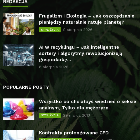
REDAKCJA
Frugalizm i Ekologia – Jak oszczędzanie
pieniędzy naturalnie ratuje planetę?
9 sierpnia 2026
STYL ŻYCIA
AI w recyklingu – Jak inteligentne
sortery i algorytmy rewolucjonizują
gospodarkę...
8 sierpnia 2026
POPULARNE POSTY
Wszystko co chciałbyś wiedzieć o seksie
analnym, Tylko dla mężczyzn.
29 marca 2013
STYL ŻYCIA
Kontrakty prolongowane CFD