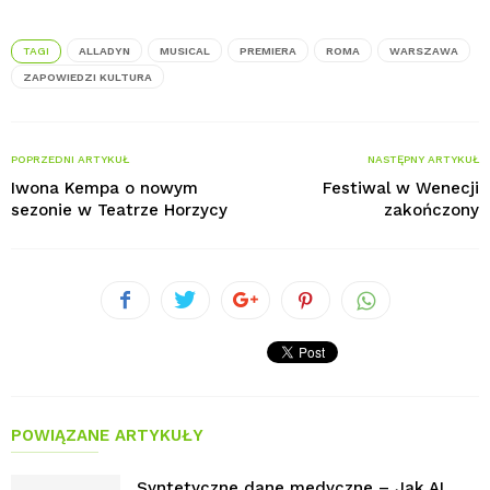
TAGI
ALLADYN
MUSICAL
PREMIERA
ROMA
WARSZAWA
ZAPOWIEDZI KULTURA
POPRZEDNI ARTYKUŁ
NASTĘPNY ARTYKUŁ
Iwona Kempa o nowym
Festiwal w Wenecji
sezonie w Teatrze Horzycy
zakończony
POWIĄZANE ARTYKUŁY
Syntetyczne dane medyczne – Jak AI