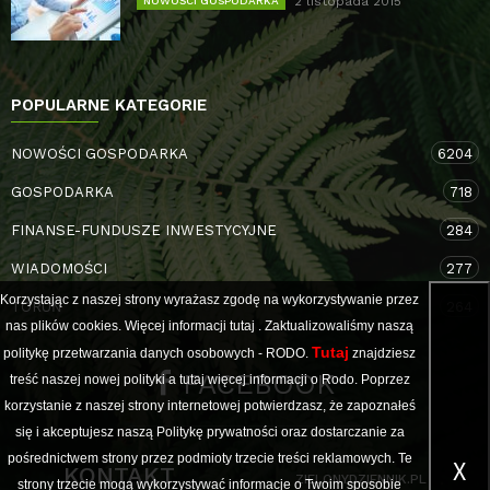
2 listopada 2015
NOWOŚCI GOSPODARKA
POPULARNE KATEGORIE
NOWOŚCI GOSPODARKA
6204
GOSPODARKA
718
FINANSE-FUNDUSZE INWESTYCYJNE
284
WIADOMOŚCI
277
Korzystając z naszej strony wyrażasz zgodę na wykorzystywanie przez
TORUŃ
264
nas plików cookies. Więcej informacji
tutaj
. Zaktualizowaliśmy naszą
Tutaj
politykę przetwarzania danych osobowych - RODO.
znajdziesz
FACEBOOK
treść naszej nowej polityki a
tutaj
więcej informacji o Rodo. Poprzez
korzystanie z naszej strony internetowej potwierdzasz, że zapoznałeś
się i akceptujesz naszą Politykę prywatności oraz dostarczanie za
pośrednictwem strony przez podmioty trzecie treści reklamowych. Te
X
KONTAKT
ZIELONYDZIENNIK.PL
strony trzecie mogą wykorzystywać informacje o Twoim sposobie