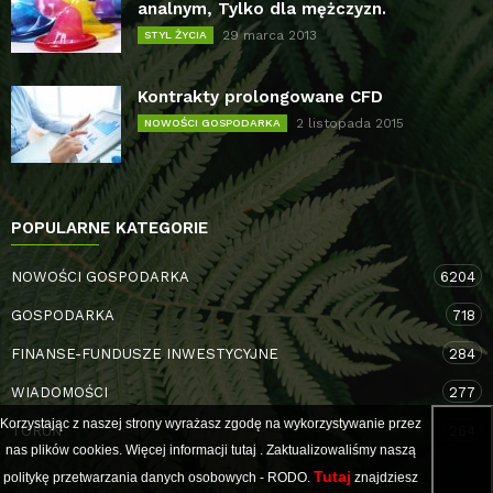
analnym, Tylko dla mężczyzn.
29 marca 2013
STYL ŻYCIA
Kontrakty prolongowane CFD
2 listopada 2015
NOWOŚCI GOSPODARKA
POPULARNE KATEGORIE
NOWOŚCI GOSPODARKA
6204
GOSPODARKA
718
FINANSE-FUNDUSZE INWESTYCYJNE
284
WIADOMOŚCI
277
Korzystając z naszej strony wyrażasz zgodę na wykorzystywanie przez
TORUŃ
264
nas plików cookies. Więcej informacji
tutaj
. Zaktualizowaliśmy naszą
Tutaj
politykę przetwarzania danych osobowych - RODO.
znajdziesz