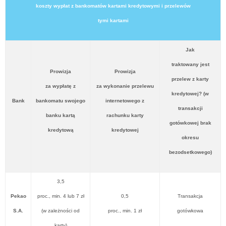
koszty wypłat z bankomatów kartami kredytowymi i przelewów
tymi kartami
Jak
traktowany jest
Prowizja
Prowizja
przelew z karty
za wypłatę z
za wykonanie przelewu
kredytowej? (w
Bank
bankomatu swojego
internetowego z
transakcji
banku kartą
rachunku karty
gotówkowej brak
kredytową
kredytowej
okresu
bezodsetkowego)
3,5
Pekao
proc., min. 4 lub 7 zł
0,5
Transakcja
S.A.
(w zależności od
proc., min. 1 zł
gotówkowa
karty)