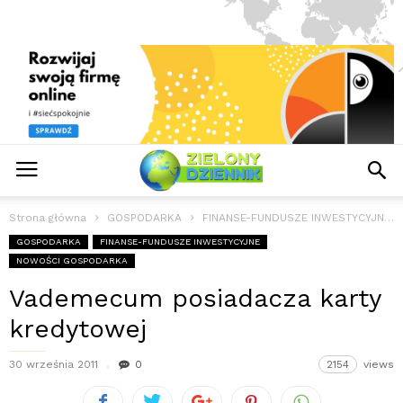
Strona główna
GOSPODARKA
FINANSE-FUNDUSZE INWESTYCYJNE
GOSPODARKA
FINANSE-FUNDUSZE INWESTYCYJNE
NOWOŚCI GOSPODARKA
Vademecum posiadacza karty
kredytowej
30 września 2011
0
2154
views