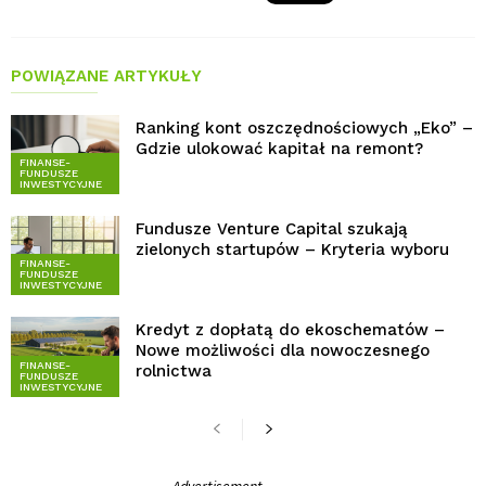
POWIĄZANE ARTYKUŁY
Ranking kont oszczędnościowych „Eko” –
Gdzie ulokować kapitał na remont?
FINANSE-
FUNDUSZE
INWESTYCYJNE
Fundusze Venture Capital szukają
zielonych startupów – Kryteria wyboru
FINANSE-
FUNDUSZE
INWESTYCYJNE
Kredyt z dopłatą do ekoschematów –
Nowe możliwości dla nowoczesnego
FINANSE-
rolnictwa
FUNDUSZE
INWESTYCYJNE
- Advertisement -