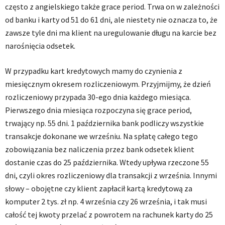
często z angielskiego także grace period. Trwa on w zależności
od banku i karty od 51 do 61 dni, ale niestety nie oznacza to, że
zawsze tyle dni ma klient na uregulowanie długu na karcie bez
narośnięcia odsetek.
W przypadku kart kredytowych mamy do czynienia z
miesięcznym okresem rozliczeniowym. Przyjmijmy, że dzień
rozliczeniowy przypada 30-ego dnia każdego miesiąca.
Pierwszego dnia miesiąca rozpoczyna się grace period,
trwający np. 55 dni. 1 października bank podliczy wszystkie
transakcje dokonane we wrześniu. Na spłatę całego tego
zobowiązania bez naliczenia przez bank odsetek klient
dostanie czas do 25 października. Wtedy upływa rzeczone 55
dni, czyli okres rozliczeniowy dla transakcji z września. Innymi
słowy – obojętne czy klient zapłacił kartą kredytową za
komputer 2 tys. zł np. 4 września czy 26 września, i tak musi
całość tej kwoty przelać z powrotem na rachunek karty do 25