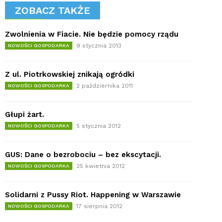
ZOBACZ TAKŻE
Zwolnienia w Fiacie. Nie będzie pomocy rządu
9 stycznia 2013
NOWOŚCI GOSPODARKA
Z ul. Piotrkowskiej znikają ogródki
2 października 2011
NOWOŚCI GOSPODARKA
Głupi żart.
5 stycznia 2012
NOWOŚCI GOSPODARKA
GUS: Dane o bezrobociu – bez ekscytacji.
25 kwietnia 2012
NOWOŚCI GOSPODARKA
Solidarni z Pussy Riot. Happening w Warszawie
17 sierpnia 2012
NOWOŚCI GOSPODARKA