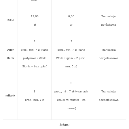
12,00
0,00
Transakcja
BPH
zł
zł
gotówkowa
3
3
Alior
proc., min. 7 zł (karta
proc., min. 7 zł (karta
Transakcja
Bank
platynowa i World
World Signia – 2 proc.,
bezgotówkowa
Signia – bez opłat)
min. 5 zł)
3
3
proc., min. 7 zł (w ramach
Transakcja
mBank
proc., min. 7 zł
usługi mTransfer – za
bezgotówkowa
darmo)
Źródło: