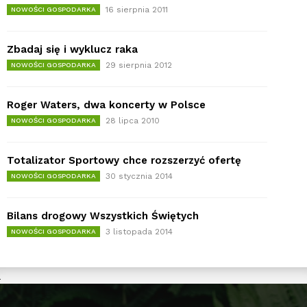
16 sierpnia 2011
NOWOŚCI GOSPODARKA
Zbadaj się i wyklucz raka
29 sierpnia 2012
NOWOŚCI GOSPODARKA
Roger Waters, dwa koncerty w Polsce
28 lipca 2010
NOWOŚCI GOSPODARKA
Totalizator Sportowy chce rozszerzyć ofertę
30 stycznia 2014
NOWOŚCI GOSPODARKA
Bilans drogowy Wszystkich Świętych
3 listopada 2014
NOWOŚCI GOSPODARKA