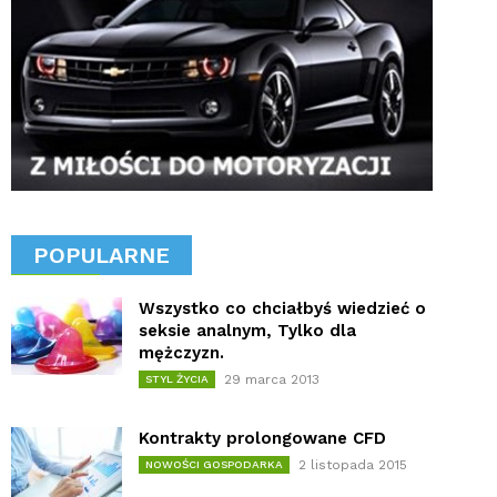
POPULARNE
Wszystko co chciałbyś wiedzieć o
seksie analnym, Tylko dla
mężczyzn.
29 marca 2013
STYL ŻYCIA
Kontrakty prolongowane CFD
2 listopada 2015
NOWOŚCI GOSPODARKA