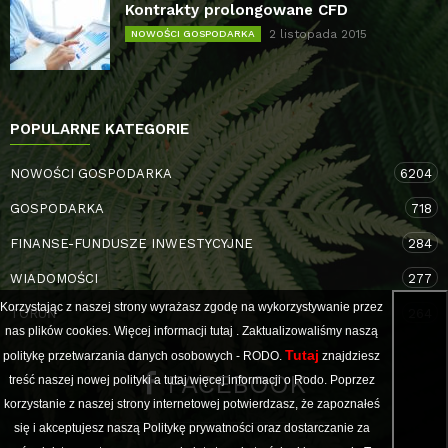
Kontrakty prolongowane CFD
2 listopada 2015
NOWOŚCI GOSPODARKA
POPULARNE KATEGORIE
NOWOŚCI GOSPODARKA
6204
GOSPODARKA
718
FINANSE-FUNDUSZE INWESTYCYJNE
284
WIADOMOŚCI
277
Korzystając z naszej strony wyrażasz zgodę na wykorzystywanie przez
TORUŃ
264
nas plików cookies. Więcej informacji
tutaj
. Zaktualizowaliśmy naszą
Tutaj
politykę przetwarzania danych osobowych - RODO.
znajdziesz
FACEBOOK
treść naszej nowej polityki a
tutaj
więcej informacji o Rodo. Poprzez
korzystanie z naszej strony internetowej potwierdzasz, że zapoznałeś
się i akceptujesz naszą Politykę prywatności oraz dostarczanie za