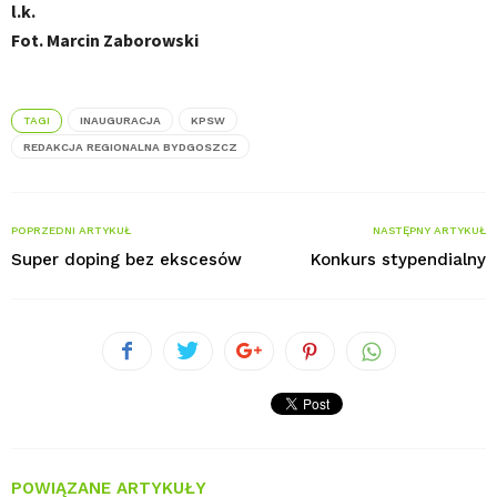
l.k.
Fot. Marcin Zaborowski
TAGI
INAUGURACJA
KPSW
REDAKCJA REGIONALNA BYDGOSZCZ
POPRZEDNI ARTYKUŁ
NASTĘPNY ARTYKUŁ
Super doping bez ekscesów
Konkurs stypendialny
POWIĄZANE ARTYKUŁY