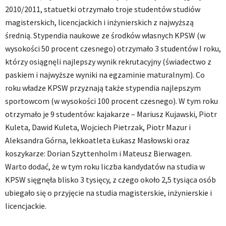
2010/2011, statuetki otrzymało troje studentów studiów
magisterskich, licencjackich i inżynierskich z najwyższą
średnią. Stypendia naukowe ze środków własnych KPSW (w
wysokości 50 procent czesnego) otrzymało 3 studentów I roku,
którzy osiągnęli najlepszy wynik rekrutacyjny (świadectwo z
paskiem i najwyższe wyniki na egzaminie maturalnym). Co
roku władze KPSW przyznają także stypendia najlepszym
sportowcom (w wysokości 100 procent czesnego). W tym roku
otrzymało je 9 studentów: kajakarze – Mariusz Kujawski, Piotr
Kuleta, Dawid Kuleta, Wojciech Pietrzak, Piotr Mazur i
Aleksandra Górna, lekkoatleta Łukasz Masłowski oraz
koszykarze: Dorian Szyttenholm i Mateusz Bierwagen.
Warto dodać, że w tym roku liczba kandydatów na studia w
KPSW sięgnęła blisko 3 tysięcy, z czego około 2,5 tysiąca osób
ubiegało się o przyjęcie na studia magisterskie, inżynierskie i
licencjackie.