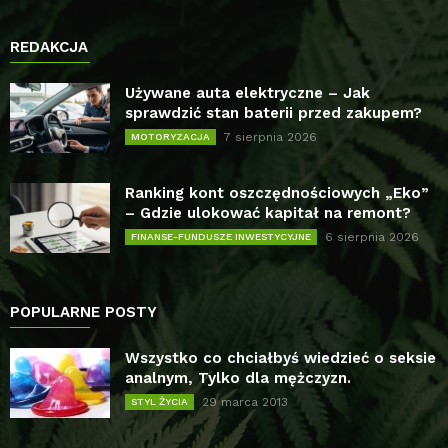
REDAKCJA
Używane auta elektryczne – Jak
sprawdzić stan baterii przed zakupem?
7 sierpnia 2026
MOTORYZACJA
Ranking kont oszczędnościowych „Eko”
– Gdzie ulokować kapitał na remont?
6 sierpnia 2026
FINANSE-FUNDUSZE INWESTYCYJNE
POPULARNE POSTY
Wszystko co chciałbyś wiedzieć o seksie
analnym, Tylko dla mężczyzn.
29 marca 2013
STYL ŻYCIA