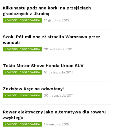
Kilkunastu godzinne korki na przejściach
granicznych z Ukrainą
17 grudnia 2019
NOWOŚCI GOSPODARKA
Szok! Pół miliona zł straciła Warszawa przez
wandali
28 września 2011
NOWOŚCI GOSPODARKA
Tokio Motor Show: Honda Urban SUV
16 listopada 2013
NOWOŚCI GOSPODARKA
Zdzisław Kręcina odwołany!
30 listopada 2011
NOWOŚCI GOSPODARKA
Rower elektryczny jako alternatywa dla roweru
zwykłego
1 kwietnia 2015
NOWOŚCI GOSPODARKA