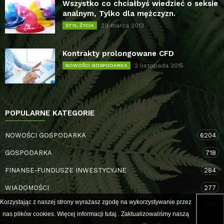
Wszystko co chciałbyś wiedzieć o seksie
analnym, Tylko dla mężczyzn.
29 marca 2013
STYL ŻYCIA
Kontrakty prolongowane CFD
2 listopada 2015
NOWOŚCI GOSPODARKA
POPULARNE KATEGORIE
NOWOŚCI GOSPODARKA
6204
GOSPODARKA
718
FINANSE-FUNDUSZE INWESTYCYJNE
284
WIADOMOŚCI
277
Korzystając z naszej strony wyrażasz zgodę na wykorzystywanie przez
TORUŃ
264
nas plików cookies. Więcej informacji
tutaj
. Zaktualizowaliśmy naszą