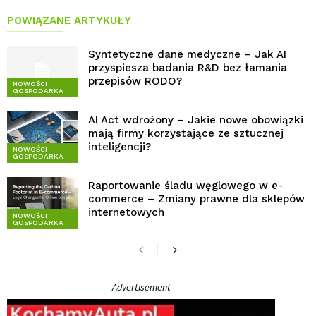
POWIĄZANE ARTYKUŁY
Syntetyczne dane medyczne – Jak AI
przyspiesza badania R&D bez łamania
przepisów RODO?
NOWOŚCI
GOSPODARKA
AI Act wdrożony – Jakie nowe obowiązki
mają firmy korzystające ze sztucznej
inteligencji?
NOWOŚCI
GOSPODARKA
Raportowanie śladu węglowego w e-
commerce – Zmiany prawne dla sklepów
internetowych
NOWOŚCI
GOSPODARKA
- Advertisement -